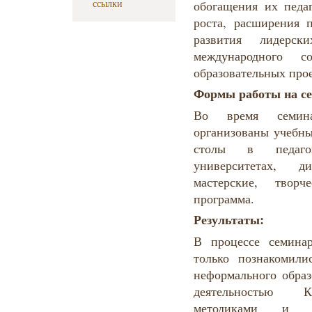
ссылки
обогащения их педаг
роста, расширения п
развития лидерс
международного с
образовательных про
Формы работы на се
Во время семин
организованы учебны
столы в педагог
университетах, д
мастерские, твор
программа.
Результаты:
В процессе семина
только познакомил
неформального образ
деятельностью 
методиками и 