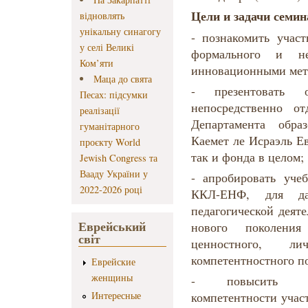
Цели и задачи семин
відновлять
унікальну синагогу
- познакомить учас
у селі Великі
формального и не
Ком’яти
инновационными мет
Маца до свята
- презентовать 
Песах: підсумки
непосредственно о
реалізації
Департамента обра
гуманітарного
Каемет ле Исраэль Е
проєкту World
так и фонда в целом;
Jewish Congress та
Вааду України у
- апробировать уче
2022-2026 році
ККЛ-ЕНФ, для да
педагогической деят
Еврейський
нового поколени
світ
ценностного, лич
компетентностного по
Еврейские
женщины
- повысить ур
Интересные
компетентности учас