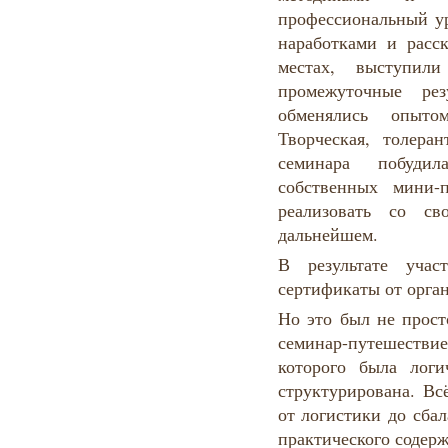
профессиональный ур
наработками и расск
местах, выступили
промежуточные рез
обменялись опыто
Творческая, толера
семинара побуди
собственных мини-
реализовать со св
дальнейшем.
В результате учас
сертификаты от орган
Но это был не прос
семинар-путешестви
которого была лог
структурирована. Вс
от логистики до сба
практического содерж