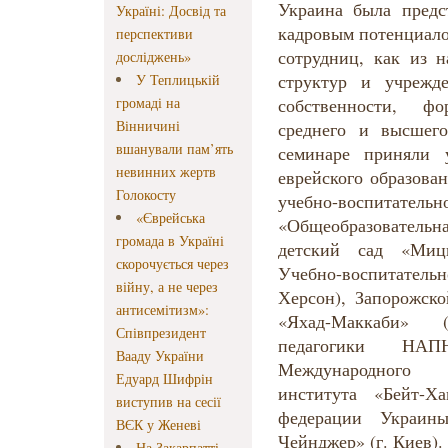
Украина была предс
Україні: Досвід та
кадровым потенциало
перспективи
сотрудниц, как из н
досліджень»
структур и учрежд
У Теплицькій
громаді на
собственности, ф
Вінничині
среднего и высшего
вшанували пам’ять
семинаре приняли 
невинних жертв
еврейского образова
Голокосту
учебно-воспи
«Єврейська
«Общеобразователь
громада в Україні
детский сад «Мицв
скорочується через
Учебно-воспитатель
війну, а не через
Херсон), Запорожск
антисемітизм»:
«Яхад-Маккаби» 
Співпрезидент
педагогики НА
Вааду України
Международного г
Едуард Шифрін
института «Бейт-Х
виступив на сесії
федерации Украи
ВЄК у Женеві
Чейнджер» (г. Киев).
На Закарпатті