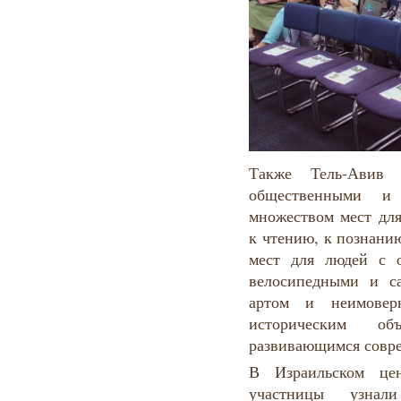
Также Тель-Авив 
общественными и
множеством мест для
к чтению, к познани
мест для людей с 
велосипедными и с
артом и неимове
историческим о
развивающимся совре
В Израильском це
участницы узна