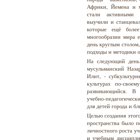
Африки, Йемена и м
стали активными у
выучили и станцевал
которые ещё более
многообразии мира е
день круглым столом
подходы и методики о
На следующий день
мусульманский Наза
Илит, - субкультур
культурах по-свое
развивающийся. В
учебно-педагогичес
для детей города и б
Целью создания этог
пространства было 
личностного роста у
и учебным дисциплин