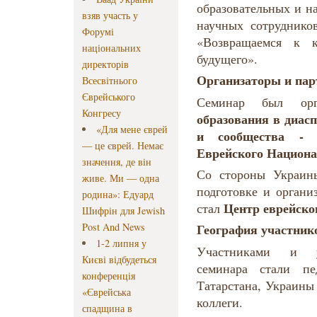
образовательных и н
взяв участь у
научных сотруднико
Форумі
«Возвращаемся к 
національних
будущего».
директорів
Организаторы и пар
Всесвітнього
Єврейського
Семинар был ор
Конгресу
образования в диас
«Для мене єврей
и сообщества - 
— це єврей. Немає
Еврейского Национа
значення, де він
Со стороны Украин
живе. Ми — одна
подготовке и органи
родина»: Едуард
Центр еврейско
стал
Шифрін для Jewish
Post And News
География участник
1-2 липня у
Участниками и у
Києві відбудеться
семинара стали пе
конференція
Татарстана, Украины
«Єврейська
коллеги.
спадщина в