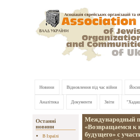
Перейти к основному содержанию
Новини
Відновлення під час війни
Йосип
Аналітика
Документи
Звіти
"Хада
Международный п
Останні
«Возвращаемся к к
новини
будущего» с учас
В Ізраїлі