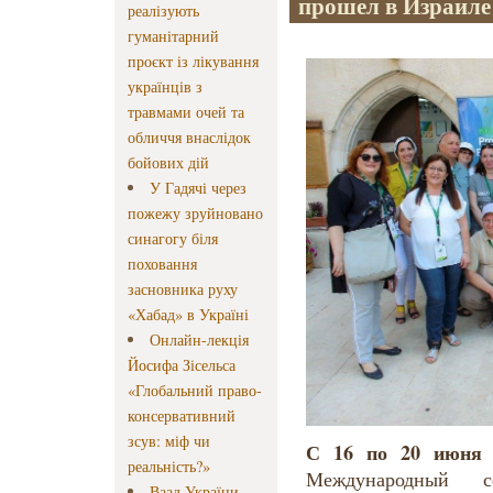
прошел в Израиле
реалізують
гуманітарний
проєкт із лікування
українців з
травмами очей та
обличчя внаслідок
бойових дій
У Гадячі через
пожежу зруйновано
синагогу біля
поховання
засновника руху
«Хабад» в Україні
Онлайн-лекція
Йосифа Зісельса
«Глобальний право-
консервативний
зсув: міф чи
С 16 по 20 июня 
реальність?»
Международный с
Ваад України