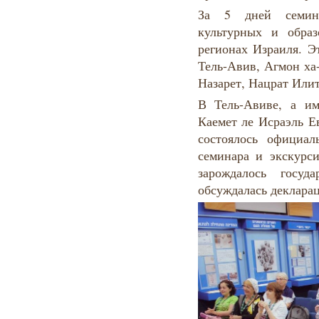
За 5 дней семин
культурных и обра
регионах Израиля. 
Тель-Авив, Агмон ха
Назарет, Нацрат Или
В Тель-Авиве, а и
Каемет ле Исраэль Е
состоялось официал
семинара и экскурси
зарождалось госуд
обсуждалась деклара