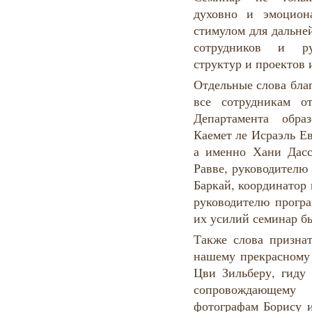
духовно и эмоцион
стимулом для дальне
сотрудников и рук
структур и проектов 
Отдельные слова бла
все сотрудникам о
Департамента обра
Каемет ле Исраэль Е
а именно Хани Дасс
Равве, руководителю
Баркай, координатор
руководителю програ
их усилий семинар бы
Также слова признат
нашему прекрасному 
Цви Зильберу, гиду 
сопровождающему
фотографам Борису и