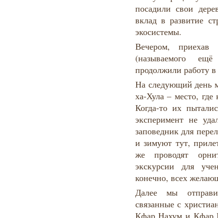
посадили свои дере
вклад в развитие с
экосистемы.
Вечером, приехав
(называемого ещ
продолжили работу в 
На следующий день 
ха-Хула – место, где
Когда-то их пыталис
эксперимент не уда
заповедник для пере
и зимуют тут, приле
же проводят орнит
экскурсии для учен
конечно, всех желаю
Далее мы отправи
связанные с христиа
Кфар Нахум и Кфар 