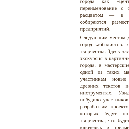
города как «цен
переименование с 
расцветом — в с
собираются размес
предприятий.
Следующим местом д
город каббалистов, 
творчества. Здесь на
экскурсия в картинн
города, в мастерск
одной из таких ма
участникам новые
древних текстов 
инструментах. Ув
побудило участнико
разработкам проект
которых будут п
творчества, что буд
ключевых и предме