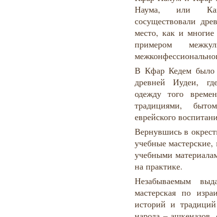
Наума, или Кап
сосуществовали дре
место, как и многие
примером межку
межконфессионально
В Кфар Кедем было 
древней Иудеи, гд
одежду того време
традициями, быто
еврейского воспитани
Вернувшись в окрест
учебные мастерские,
учебными материала
на практике.
Незабываемым вы
мастерская по изра
историй и традиций
народа – ашкеназов,