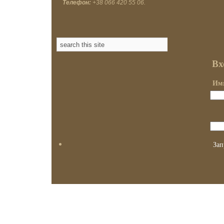
Телефон:
+38 066 420 55 06.
Вх
Имя
Зап