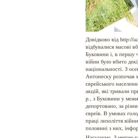
Довідково від http://ac
відбувалися масові в
Буковини і, в першу ч
війни було вбито декі
національності. З осе
Антонеску розпочав м
єврейського населення
акцій, які тривали п
р., з Буковини у межи
депортовано, за різни
євреїв. В умовах голо
праці лихоліття війн
половині з них, інфор
Нагадаємо, З метою у