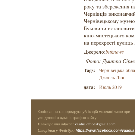
року та збереження п
Чернівців виконавчий
Чернівецькому музею і
Буковини встановити 
кіно-мистецького ком
на перехресті вулиць 
Джерело:
buknews
Фото: Дмитра Сірм
Tags:
Чернівецька обла
Джоель Ліон
дата:
Июль 2019
Копіювання та передрук публікацій можливі лише при
узгодженні з адміністрацією сайту.
Електронна адреса:
vaadua.office@gmail.com
Сторінка у Фейсбук:
https://www.facebook.com/vaadua