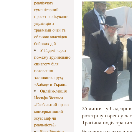
реалізують
гуманітарний
проєкт із лікування
українців з
травмами очей та
обличчя внаслідок
бойових дій
У Гадячі через
пожежу зруйновано
синагогу біля
поховання
засновника руху
«Хабад» в Україні
Онлайн-лекція
Йосифа Зісельса
«Глобальний право-
25 липня у Садгорі в
консервативний
розстрілу євреїв у ча
зсув: міф чи
Трагічна подія трапил
реальність?»
Буковину на заході пр
Ваад України