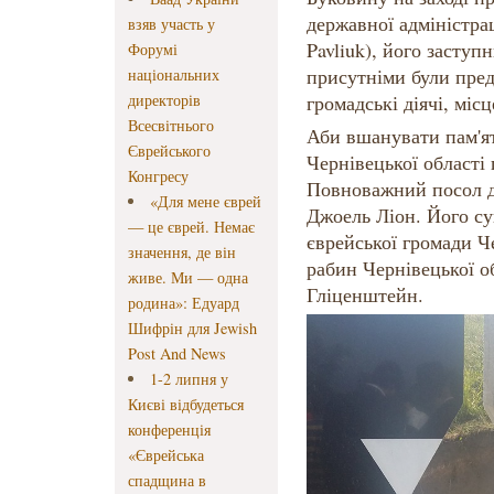
державної адміністра
взяв участь у
Pavliuk), його засту
Форумі
присутніми були пред
національних
директорів
громадські діячі, місц
Всесвітнього
Аби вшанувати пам'ят
Єврейського
Чернівецької області
Конгресу
Повноважний посол де
«Для мене єврей
Джоель Ліон. Його с
— це єврей. Немає
єврейської громади Ч
значення, де він
рабин Чернівецької 
живе. Ми — одна
Гліценштейн.
родина»: Едуард
Шифрін для Jewish
Post And News
1-2 липня у
Києві відбудеться
конференція
«Єврейська
спадщина в