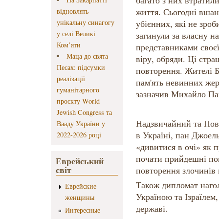
багато з них втратили 
життя. Сьогодні вшан
відновлять
унікальну синагогу
убієнних, які не зроб
у селі Великі
загинули за власну н
Ком’яти
представниками своєї
Маца до свята
віру, обряди. Ці стр
Песах: підсумки
повторення. Жителі 
реалізації
пам'ять невинних жер
гуманітарного
зазначив Михайло Па
проєкту World
Jewish Congress та
Надзвичайний та Пов
Вааду України у
в Україні, пан Джоел
2022-2026 році
«дивитися в очі» як п
почати прийдешні пок
Еврейський
світ
повторення злочинів 
Також дипломат нагол
Еврейские
Україною та Ізраїлем
женщины
державі.
Интересные