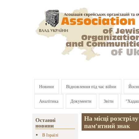
Перейти к основному содержанию
Новини
Відновлення під час війни
Йосип
Аналітика
Документи
Звіти
"Хада
На місці розстрілу
Останні
пам'ятний знак
новини
В Ізраїлі