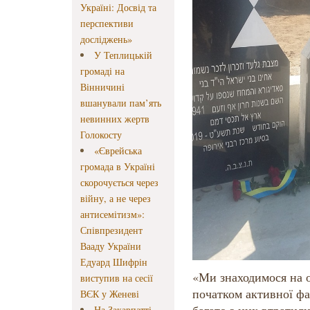
Україні: Досвід та
перспективи
досліджень»
У Теплицькій
громаді на
Вінничині
вшанували пам’ять
невинних жертв
Голокосту
«Єврейська
громада в Україні
скорочується через
війну, а не через
антисемітизм»:
Співпрезидент
Вааду України
Едуард Шифрін
«Ми знаходимося на о
виступив на сесії
початком активної фа
ВЄК у Женеві
На Закарпатті