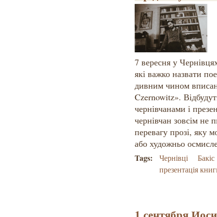
7 вересня у Чернівцях
які важко назвати по
дивним чином вписан
Czernowitz». Відбудут
чернівчанами і презен
чернівчан зовсім не 
перевагу прозі, яку 
або художньо осмисл
Tags:
Чернівці
Бакіс
презентація книг
1 сентября Иоси