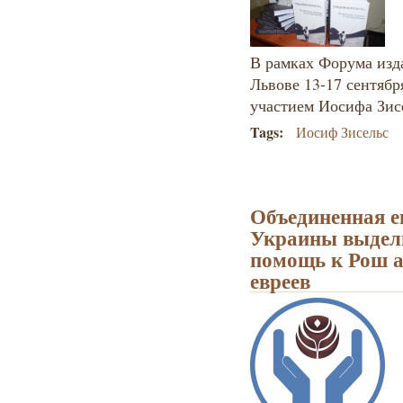
В рамках Форума изда
Львове 13-17 сентябр
участием Иосифа Зис
Tags:
Иосиф Зисельс
Объединенная е
Украины выдел
помощь к Рош а
евреев