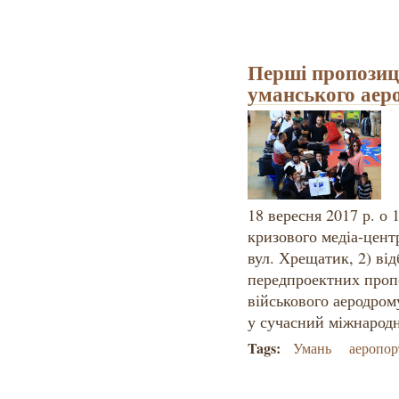
Перші пропозиц
уманського аер
18 вересня 2017 р. о 
кризового медіа-центр
вул. Хрещатик, 2) від
передпроектних проп
військового аеродром
у сучасний міжнарод
Tags:
Умань
аеропор