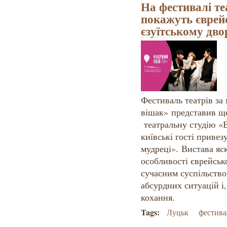
На фестивалі те
покажуть єврейс
єзуїтському дв
Фестиваль театрів з
вішак» представив ще
театральну студію «В
київські гості приве
мудреці». Вистава яс
особливості єврейсько
сучасним суспільство
абсурдних ситуацій і,
кохання.
Tags:
Луцьк
фестива