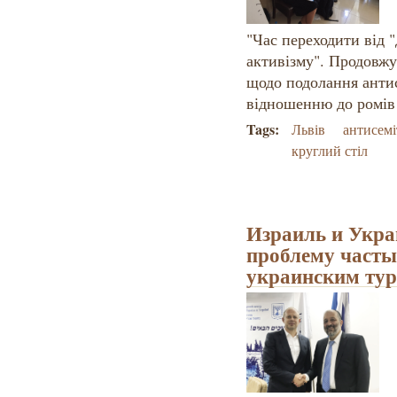
"Час переходити від 
активізму". Продовжу
щодо подолання антис
відношенню до ромів 
Tags:
Львів
антисемі
круглий стіл
Израиль и Укра
проблему частых
украинским ту