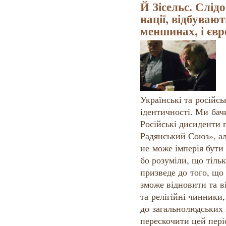
Й Зісельс. Слід
нації, відбуваю
меншинах, і євр
Українські та російсь
ідентичності. Ми бач
Російські дисиденти
Радянський Союз», ал
не може імперія бут
бо розуміли, що тіль
призведе до того, що
зможе відновити та в
та релігійні чинники,
до загальнолюдських
перескочити цей пері