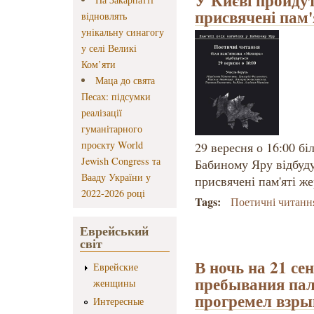
У Києві пройдут
присвячені пам'
відновлять
унікальну синагогу
у селі Великі
Ком’яти
Маца до свята
Песах: підсумки
реалізації
гуманітарного
проєкту World
29 вересня о 16:00 б
Jewish Congress та
Бабиному Яру відбуду
Вааду України у
присвячені пам'яті ж
2022-2026 році
Tags:
Поетичні читанн
Еврейський
світ
В ночь на 21 се
Еврейские
пребывания пал
женщины
прогремел взры
Интересные