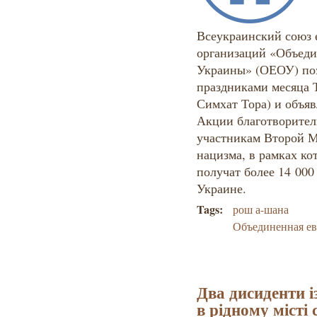
Всеукраинский союз 
организаций «Объеди
Украины» (ОЕОУ) поз
праздниками месяца 
Симхат Тора) и объяв
Акции благотворител
участникам Второй 
нацизма, в рамках к
получат более 14 000
Украине.
Tags:
рош а-шана
Объединенная е
Два дисиденти і
в рідному місті 