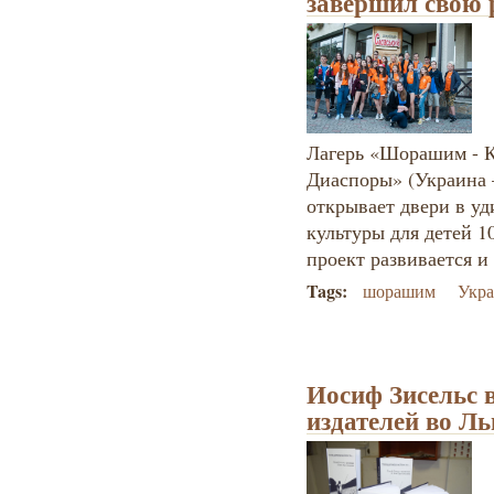
завершил свою 
Лагерь «Шорашим - К
Диаспоры» (Украина –
открывает двери в у
культуры для детей 10
проект развивается и
Tags:
шорашим
Укра
Иосиф Зисельс 
издателей во Ль