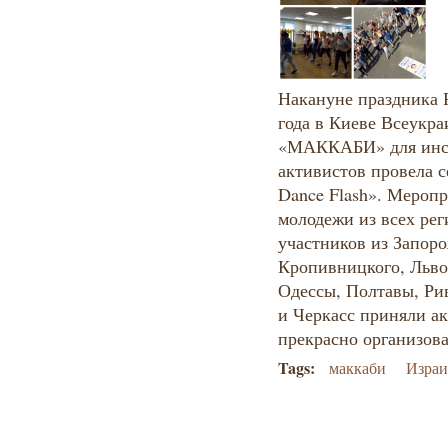
Накануне праздника 
года в Киеве Всеукр
«МАККАБИ» для инст
активистов провела с
Dance Flash». Мероп
молодежи из всех рег
участников из Запоро
Кропивницкого, Льво
Одессы, Полтавы, Ри
и Черкасс приняли ак
прекрасно организов
Tags:
маккаби
Израи