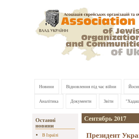
Перейти к основному содержанию
Новини
Відновлення під час війни
Йосип
Аналітика
Документи
Звіти
"Хада
Сентябрь 2017
Останні
новини
Президент Укра
В Ізраїлі