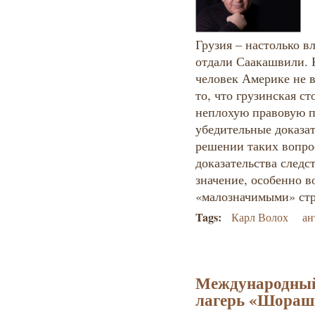
Грузия – настолько в
отдали Саакашвили. К
человек Америке не 
то, что грузинская с
неплохую правовую по
убедительные доказат
решении таких вопро
доказательства следс
значение, особенно 
«малозначимыми» стр
Tags:
Карл Волох
ан
Международный
лагерь «Шораш