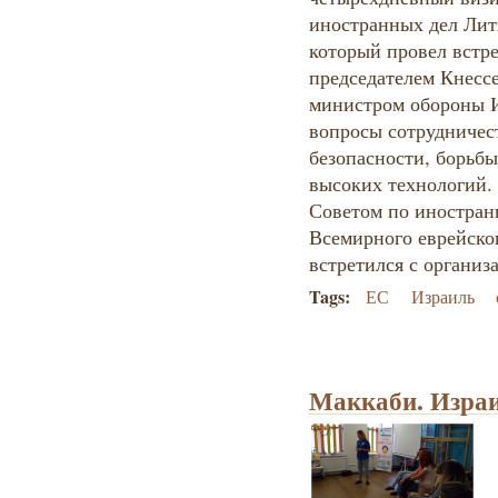
иностранных дел Лит
который провел встре
председателем Кнесс
министром обороны И
вопросы сотрудничест
безопасности, борьбы
высоких технологий.
Советом по иностран
Всемирного еврейског
встретился с организ
Tags:
ЕС
Израиль
Маккаби. Израи