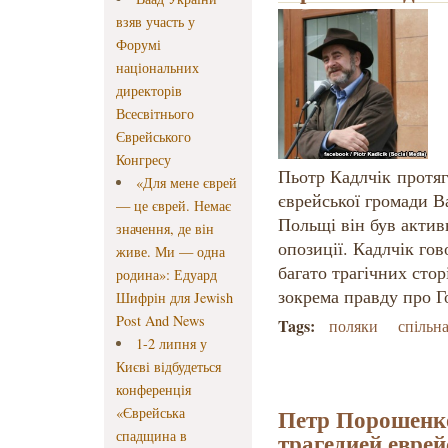
взяв участь у
Форумі
національних
директорів
Всесвітнього
Єврейського
Конгресу
Пьотр Кадлчік протяг
«Для мене єврей
єврейської громади В
— це єврей. Немає
Польщі він був актив
значення, де він
опозиції. Кадлчік гов
живе. Ми — одна
багато трагічних стор
родина»: Едуард
зокрема правду про Г
Шифрін для Jewish
Post And News
Tags:
поляки
спільна
1-2 липня у
Києві відбудеться
конференція
Петр Порошенко
«Єврейська
спадщина в
трагедией еврей