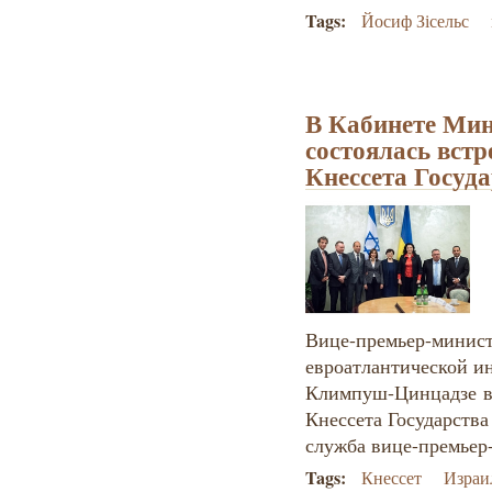
Tags:
Йосиф Зісельс
В Кабинете Ми
состоялась встр
Кнессета Госуд
Вице-премьер-минист
евроатлантической и
Климпуш-Цинцадзе вс
Кнессета Государства
служба вице-премьер
Tags:
Кнессет
Израи