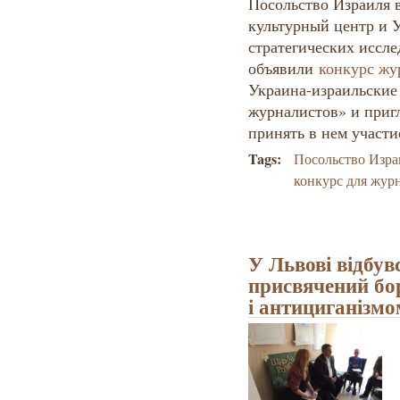
Посольство Израиля 
культурный центр и 
стратегических иссл
объявили
конкурс жу
Украина-израильские
журналистов» и при
принять в нем участи
Tags:
Посольство Изра
конкурс для жур
У Львові відбув
присвячений бо
і антициганізмо