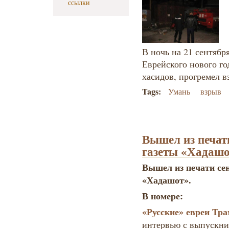
ссылки
В ночь на 21 сентябр
Еврейского нового го
хасидов, прогремел в
Tags:
Умань
взрыв
Вышел из печат
газеты «Хадаш
Вышел из печати се
«Хадашот».
В номере:
«Русские» евреи Тра
интервью с выпускник