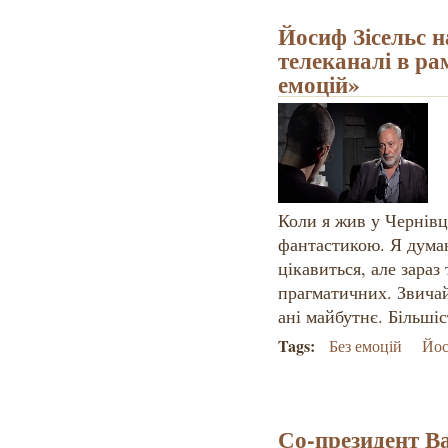
Йосиф Зісельс н
телеканалі в р
емоцій»
Коли я жив у Чернівц
фантастикою. Я думаю
цікавиться, але зараз
прагматичних. Звичай
ані майбутнє. Більші
Tags:
Без емоцій
Йос
Со-президент В