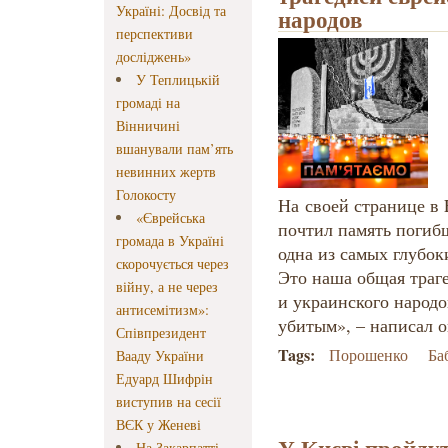
Україні: Досвід та
народов
перспективи
досліджень»
У Теплицькій
громаді на
Вінничині
вшанували пам’ять
невинних жертв
Голокосту
На своей странице в
«Єврейська
почтил память погиб
громада в Україні
одна из самых глубок
скорочується через
Это наша общая траге
війну, а не через
и украинского народо
антисемітизм»:
убитым», – написал о
Співпрезидент
Tags:
Порошенко
Ба
Вааду України
Едуард Шифрін
виступив на сесії
ВЄК у Женеві
На Закарпатті