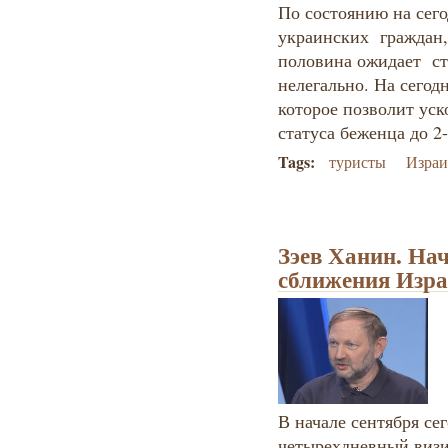
По состоянию на сего
украинских граждан, 
половина ожидает ста
нелегально. На сего
которое позволит уск
статуса беженца до 2-
Tags:
туристы
Израи
Зэев Ханин. На
сближения Изра
В начале сентября сег
четырехдневный визи