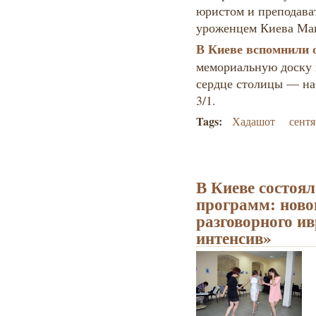
юристом и преподават
уроженцем Киева Ма
В Киеве вспомнили
мемориальную доску 
сердце столицы — на
3/1.
Tags:
Хадашот
сентя
В Киеве состоял
программ: ново
разговорного ив
интенсив»