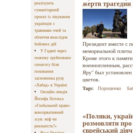
жертв трагедии
реалізують
гуманітарний
проєкт із лікування
українців з
травмами очей та
обличчя внаслідок
Президент вместе с п
бойових дій
мемориальной плиты 
У Гадячі через
Кроме этого к памят
пожежу зруйновано
синагогу біля
военнопленным, расс
поховання
Яру" был установлен
засновника руху
цветов.
«Хабад» в Україні
Tags:
Порошенко
Ба
Онлайн-лекція
Йосифа Зісельса
«Глобальний право-
консервативний
«Поляки, україн
зсув: міф чи
розмовляти про 
реальність?»
єврейський діяч
Ваад України