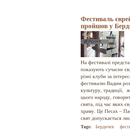
Фестиваль євре
пройшов у Берд
На фестивалі предста
показують сучасне єв
різні клуби за інтере
фестивалю Вадим розп
культуру, традиції, жи
цього народу, говори
свята, під час яких 
храму. Це Песах – Па
свят допускається ли
Tags:
Бердичев
фест