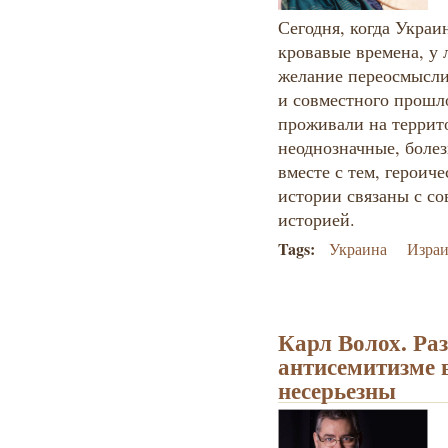
Сегодня, когда Украи
кровавые времена, у 
желание переосмысли
и совместного прошло
проживали на террит
неоднозначные, боле
вместе с тем, героич
истории связаны с с
историей.
Tags:
Украина
Израи
Карл Волох. Ра
антисемитизме 
несерьезны