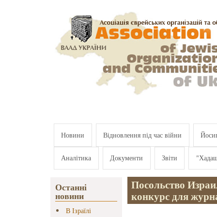
Перейти к основному содержанию
Новини
Відновлення під час війни
Йосип
Аналітика
Документи
Звіти
"Хада
Посольство Израи
Останні
конкурс для журн
новини
В Ізраїлі