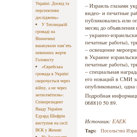
Україні: Досвід та
– Израиль глазами ук
перспективи
видео- и печатные ра
досліджень»
публиковались или о
У Теплицькій
месяц до объявления 
громаді на
– украино-израильски
Вінничині
печатные работы), тр
вшанували пам’ять
– освещение меропри
невинних жертв
в Украине израильски
Голокосту
печатные работы), тр
«Єврейська
– специальная наград
громада в Україні
его новаций в СМИ за
скорочується через
опубликованы), одна 
війну, а не через
антисемітизм»:
Подробная информаци
Співпрезидент
068810 50 89.
Вааду України
Едуард Шифрін
Источник:
ЕАЕК
виступив на сесії
ВЄК у Женеві
Tags:
Посольство Изра
На Закарпатті