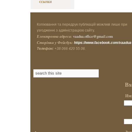
ссылки
Копіювання та передрук публікацій можливі лише при
узгодженні з адміністрацією сайту.
Електронна адреса:
vaadua.office@gmail.com
Сторінка у Фейсбук:
https://www.facebook.com/vaadua
Телефон:
+38 066 420 55 06.
Вх
Имя