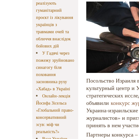
реалізують
гуманітарний
проєкт із лікування
українців з
травмами очей та
обличчя внаслідок
бойових дій
У Гадячі через
пожежу зруйновано
синагогу біля
поховання
Посольство Израиля 
засновника руху
культурный центр и 
«Хабад» в Україні
стратегических иссл
Онлайн-лекція
объявили
конкурс жу
Йосифа Зісельса
Украина-израильские
«Глобальний право-
журналистов» и при
консервативний
зсув: міф чи
принять в нем участи
реальність?»
Партнеры конкурса –
Ваад України