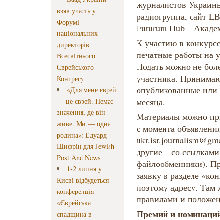
журналистов Украины
взяв участь у
радиогруппа, сайт LB
Форумі
Futurum Hub – Акаде
національних
К участию в конкурсе
директорів
печатные работы на у
Всесвітнього
Подать можно не боле
Єврейського
участника. Принимаю
Конгресу
опубликованные или 
«Для мене єврей
месяца.
— це єврей. Немає
значення, де він
Материалы можно при
живе. Ми — одна
с момента объявления
родина»: Едуард
ukr.isr.journalism@g
Шифрін для Jewish
другие – со ссылками
Post And News
файлообменники). Пр
1-2 липня у
заявку в разделе «ко
Києві відбудеться
поэтому адресу. Там 
конференція
правилами и положен
«Єврейська
Премий и номинаций
спадщина в