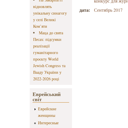
конкурс для жур
відновлять
дата:
Сентябрь 2017
унікальну синагогу
у селі Великі
Ком’яти
Маца до свята
Песах: підсумки
реалізації
гуманітарного
проєкту World
Jewish Congress та
Вааду України у
2022-2026 році
Еврейський
світ
Еврейские
женщины
Интересные