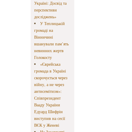
Україні: Досвід та
перспективи
досліджень»
У Теплицькій
громаді на
Вінничині
вшанували пам’ять
невинних жертв
Голокосту
«Єврейська
громада в Україні
скорочується через
війну, а не через
антисемітизм»:
Співпрезидент
Вааду України
Едуард Шифрін
виступив на сесії
ВЄК у Женеві
На Закарпатті