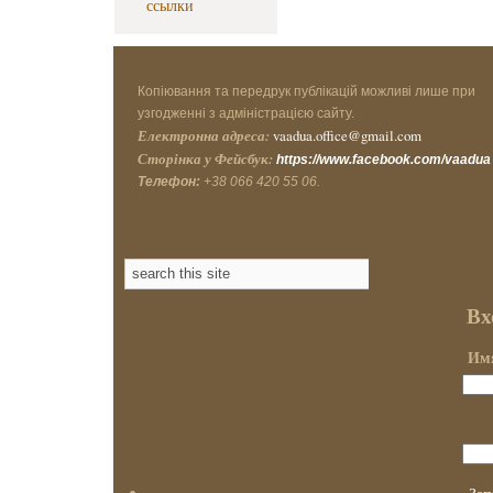
ссылки
Копіювання та передрук публікацій можливі лише при
узгодженні з адміністрацією сайту.
Електронна адреса:
vaadua.office@gmail.com
Сторінка у Фейсбук:
https://www.facebook.com/vaadua
Телефон:
+38 066 420 55 06.
Вх
Имя