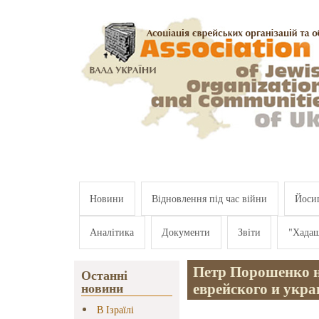
Перейти к основному содержанию
Новини
Відновлення під час війни
Йосип
Аналітика
Документи
Звіти
"Хада
Петр Порошенко н
Останні
еврейского и укра
новини
В Ізраїлі