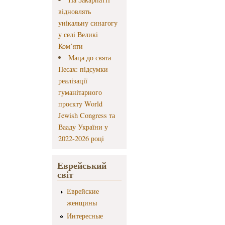
відновлять
унікальну синагогу
у селі Великі
Ком’яти
Маца до свята
Песах: підсумки
реалізації
гуманітарного
проєкту World
Jewish Congress та
Вааду України у
2022-2026 році
Еврейський
світ
Еврейские
женщины
Интересные