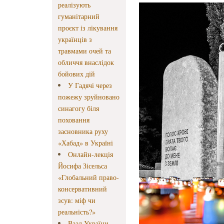
реалізують
гуманітарний
проєкт із лікування
українців з
травмами очей та
обличчя внаслідок
бойових дій
У Гадячі через
пожежу зруйновано
синагогу біля
поховання
засновника руху
«Хабад» в Україні
Онлайн-лекція
Йосифа Зісельса
«Глобальний право-
консервативний
зсув: міф чи
реальність?»
Ваад України