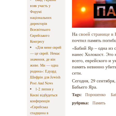
взяв участь у
Форумі
національних
директорів
Всесвітнього
На
своей странице в 
Єврейського
почтил память погиб
Конгресу
«Для мене єврей
«Бабий Яр – одна из 
— це єврей. Немає
нанес Холокост. Это 
значення, де він
всего, еврейского и 
живе. Ми — одна
память невинно убит
родина»: Едуард
сети.
Шифрін для Jewish
Сегодня, 29 сентября,
Post And News
Бабьего Яра.
1-2 липня у
Tags:
Порошенко
Ба
Києві відбудеться
конференція
рубрика:
Память
«Єврейська
спадщина в