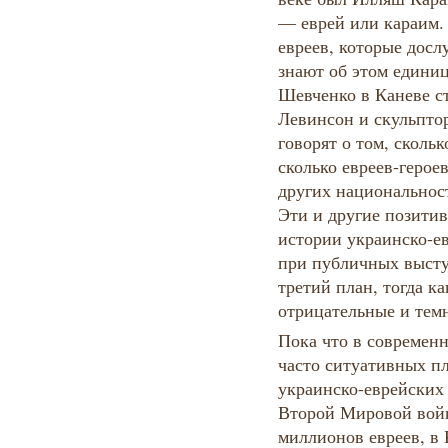
— еврей или караим.
евреев, которые дос
знают об этом едини
Шевченко в Каневе с
Левинсон и скульпто
говорят о том, скольк
сколько евреев-герое
других национальнос
Эти и другие позити
истории украинско-е
при публичных высту
третий план, тогда к
отрицательные и тем
Пока что в современ
часто ситуативных п
украинско-еврейских 
Второй Мировой вой
миллионов евреев, в К