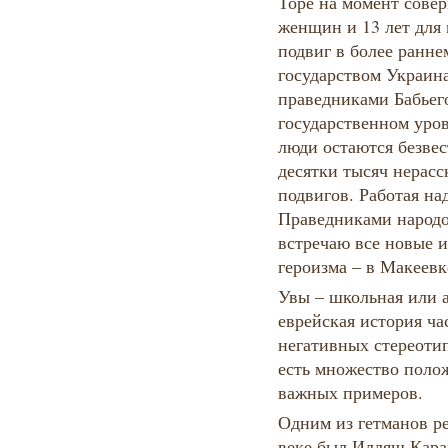
Торе на момент сове
женщин и 13 лет для
подвиг в более ранне
государством Украин
праведниками Бабьего
государственном уро
люди остаются безве
десятки тысяч нерас
подвигов. Работая н
Праведниками народо
встречаю все новые 
героизма – в Макеевке
Увы – школьная или 
еврейская история ча
негативных стереотип
есть множество поло
важных примеров.
Одним из гетманов ре
веке был Илляш Кара