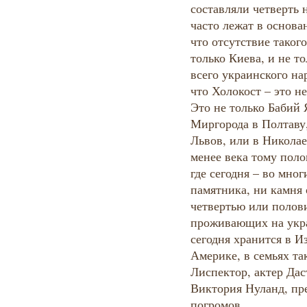
составляли четверть 
часто лежат в основа
что отсутствие таког
только Киева, и не то
всего украинского на
что Холокост – это н
Это не только Бабий 
Миргорода в Полтаву,
Львов, или в Николаев
менее века тому поло
где сегодня – во мног
памятника, ни камня 
четвертью или полов
проживающих на укра
сегодня хранится в И
Америке, в семьях та
Лиспектор, актер Да
Виктория Нуланд, пр
погромов.