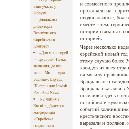
и совместного прошло
взяв участь у
проживали на террит
Форумі
неоднозначные, боле
національних
вместе с тем, героич
директорів
истории связаны с с
Всесвітнього
историей.
Єврейського
Конгресу
Через несколько недел
«Для мене єврей
еврейский новый год 
— це єврей. Немає
этому случаю более 
значення, де він
хасидов из всех стра
живе. Ми — одна
на могилу праведник
родина»: Едуард
Брацлавского хасидиз
Шифрін для Jewish
Брацлава оказался в 
Post And News
поселился здесь спец
1-2 липня у
погибших в «уманской
Києві відбудеться
событий колиивщины,
конференція
крестьянского восста
«Єврейська
вырезали и поляков, и
спадщина в