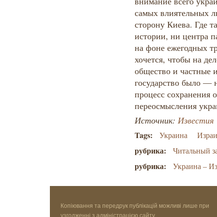
внимание всего украи
самых влиятельных л
сторону Киева. Где т
истории, ни центра 
на фоне ежегодных т
хочется, чтобы на де
общество и частные 
государство было — н
процесс сохранения 
переосмысления укра
Источник:
Известия
Tags:
Украина
Израи
рубрика:
Читальный з
рубрика:
Украина – И
Копіювання та передрук публікацій можливі лише при
узгодженні з адміністрацією сайту.