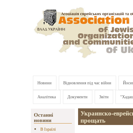
Перейти к основному содержанию
Новини
Відновлення під час війни
Йосип
Аналітика
Документи
Звіти
"Хада
Украинско-еврейск
Останні
прощать
новини
В Ізраїлі