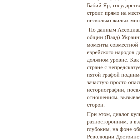
Бабий Яр, государств
строит прямо на мест
несколько жилых мно
По данным Ассоциац
общин (Ваад) Украин
моменты совместной 
еврейского народов д
должном уровне. Как
стране с непредсказ
пятой графой подним
зачастую просто опас
историографии, посв
отношениям, вызывае
сторон.
При этом, диалог кул
разносторонним, а в
глубоким, на фоне о
Революции Достоинст