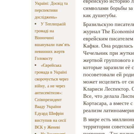
еврейскую историю л
Україні: Досвід та
символами борьбы за
перспективи
как душегубы.
досліджень»
Бразильскую писател
У Теплицькій
журнал The Economis
громаді на
Вінничині
еврейским писателем
вшанували пам’ять
Кафки. Она родилась
невинних жертв
Чечельник при жутких
Голокосту
жертвой группового 
«Єврейська
которые заразили её 
громада в Україні
посоветовали ей роди
скорочується через
может исцелить от си
війну, а не через
Клариси Леспектор. С
антисемітизм»:
Все, что делала Лисп
Співпрезидент
Кортасара, а вместе 
Вааду України
реализм латиноамери
Едуард Шифрін
В мире есть миллионы
виступив на сесії
территории советской
ВЄК у Женеві
погромов. Так получ
На Закарпатті