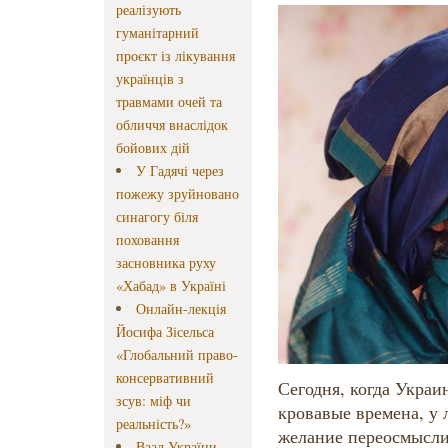
реалізують
гуманітарний
проєкт із лікування
українців з
травмами очей та
обличчя внаслідок
бойових дій
У Гадячі через
пожежу зруйновано
синагогу біля
поховання
засновника руху
«Хабад» в Україні
Онлайн-лекція
Йосифа Зісельса
«Глобальний право-
консервативний
Сегодня, когда Украи
зсув: міф чи
кровавые времена, у 
реальність?»
желание переосмысли
Ваад України