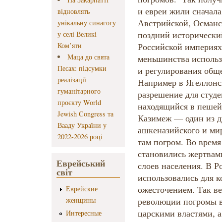
и евреи жили сначала
відновлять
Австрийской, Османс
унікальну синагогу
поздний исторически
у селі Великі
Ком’яти
Российской империях
Маца до свята
меньшинства использ
Песах: підсумки
и регулирования общ
реалізації
Например в Ягеллонс
гуманітарного
разрешение для студе
проєкту World
находящийся в пешей
Jewish Congress та
Казимеж — один из д
Вааду України у
ашкеназийского и ми
2022-2026 році
там погром. Во время
становились жертвам
Еврейський
слоев населения. В 
світ
использовались для к
ожесточением. Так в
Еврейские
женщины
революции погромы в
царскими властями, а
Интересные