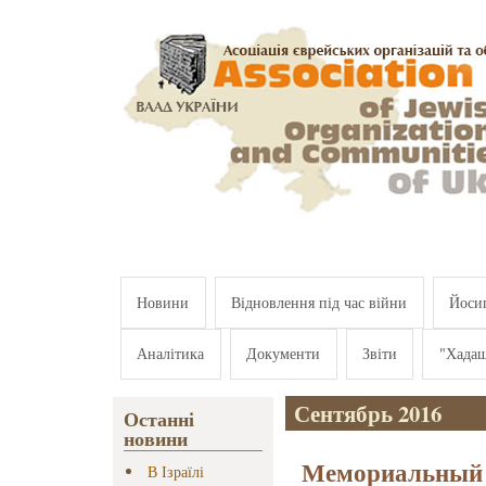
Перейти к основному содержанию
Новини
Відновлення під час війни
Йосип
Аналітика
Документи
Звіти
"Хада
Сентябрь 2016
Останні
новини
Мемориальный в
В Ізраїлі