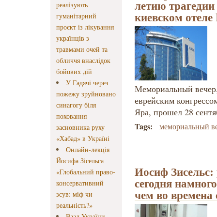
летию трагедии
реалізують
киевском отеле 
гуманітарний
проєкт із лікування
українців з
травмами очей та
обличчя внаслідок
бойових дій
У Гадячі через
Мемориальный вечер
пожежу зруйновано
еврейским конгрессом
синагогу біля
Яра, прошел 28 сентяб
поховання
Tags:
мемориальный в
засновника руху
«Хабад» в Україні
Онлайн-лекція
Йосифа Зісельса
Иосиф Зисельс:
«Глобальний право-
сегодня намного
консервативний
чем во времена
зсув: міф чи
реальність?»
Ваад України