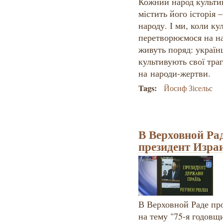
Кожний народ культиву
містить його історія 
народу. І ми, коли ку
перетворюємося на на
живуть поряд: українц
культивують свої траг
на народи-жертви.
Tags:
Йосиф Зісельс
В Верховной Ра
президент Изра
В Верховной Раде пр
на тему "75-я годовщ