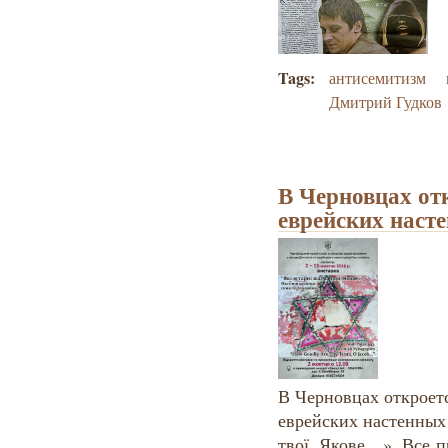
Tags:
антисемитизм
Дмитрий Гудков
В Черновцах от
еврейских наст
В Черновцах откроет
еврейских настенных 
твої, Якове…». Все п