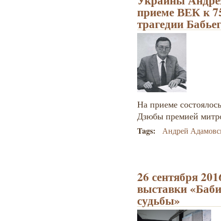
Украины Андре
приеме ВЕК к 7
трагедии Бабье
На приеме состоялос
Дзюбы премией митр
Tags:
Андрей Адамовс
26 сентября 201
выставки «Баби
судьбы»