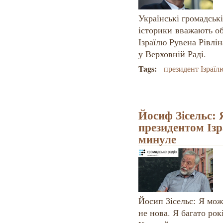
Українські громадські 
історики вважають о
Ізраїлю Рувена Рівлі
у Верховній Раді.
Tags:
президент Ізраїл
Йосиф Зісельс: Я
президентом Ізр
минуле
Йосип Зісельс: Я мож
не нова. Я багато рок