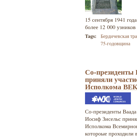
15 сентября 1941 год
более 12 000 узников
Tags:
Бердичевская тр
75-годовщина
Со-президенты
приняли участие
Исполкома ВЕ
Со-президенты Ваад
Иосиф Зисельс принял
Исполкома Всемирног
котороые проходили 