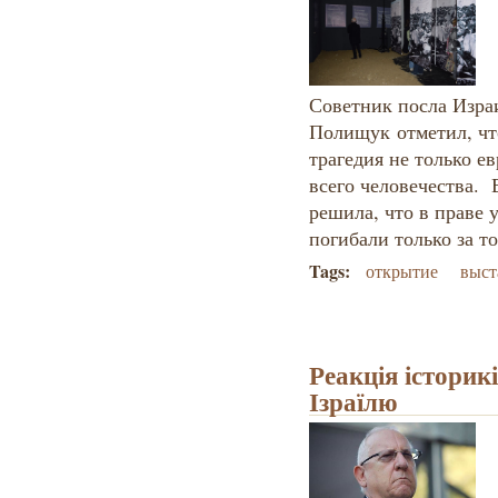
Советник посла Изра
Полищук отметил, что
трагедия не только ев
всего человечества. 
решила, что в праве
погибали только за т
Tags:
открытие
выст
Реакція історик
Ізраїлю