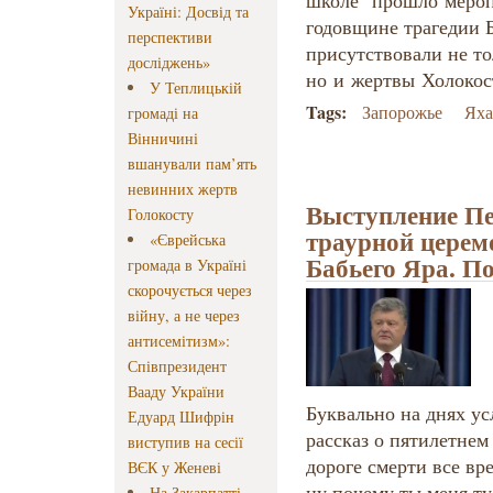
школе прошло мероп
Україні: Досвід та
годовщине трагедии Б
перспективи
присутствовали не то
досліджень»
но и жертвы Холокос
У Теплицькій
Tags:
Запорожье
Яха
громаді на
Вінничині
вшанували пам’ять
невинних жертв
Выступление П
Голокосту
траурной церем
«Єврейська
Бабьего Яра. П
громада в Україні
скорочується через
війну, а не через
антисемітизм»:
Співпрезидент
Вааду України
Буквально на днях у
Едуард Шифрін
рассказ о пятилетнем
виступив на сесії
дороге смерти все вр
ВЄК у Женеві
ну почему ты меня ту
На Закарпатті