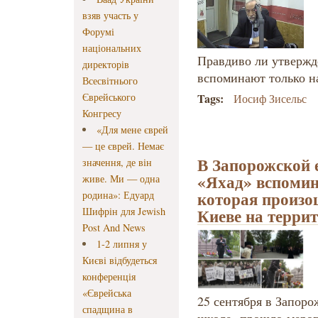
взяв участь у
Форумі
національних
Правдиво ли утвержде
директорів
вспоминают только н
Всесвітнього
Єврейського
Tags:
Иосиф Зисельс
Конгресу
«Для мене єврей
— це єврей. Немає
В Запорожской 
значення, де він
«Яхад» вспомин
живе. Ми — одна
которая произош
родина»: Едуард
Киеве на терри
Шифрін для Jewish
Post And News
1-2 липня у
Києві відбудеться
конференція
«Єврейська
25 сентября в Запоро
спадщина в