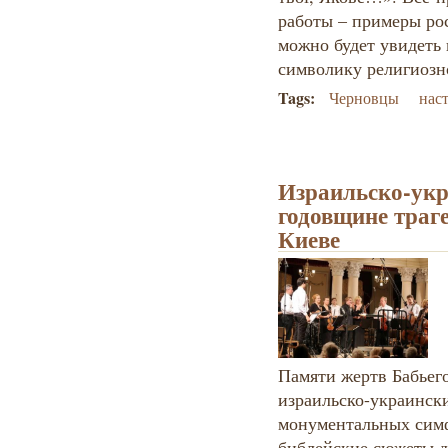
работы – примеры рос
можно будет увидеть
символику религиоз
Tags:
Черновцы
нас
Израильско-укр
годовщине траг
Киеве
Памяти жертв Бабьег
израильско-украинск
монументальных сим
библейские сюжеты дл