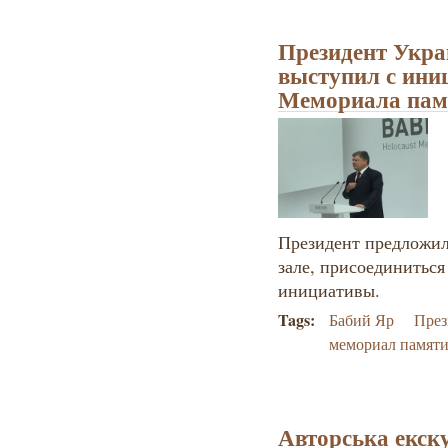
Президент Укр
выступил с ини
Мемориала памя
Президент предложил
зале, присоединиться
инициативы.
Tags:
Бабий Яр
През
мемориал памят
Авторська екск