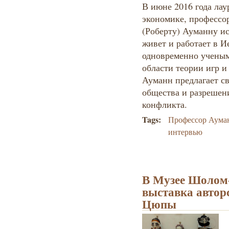
В июне 2016 года ла
экономике, профессо
(Роберту) Ауманну ис
живет и работает в И
одновременно ученым
области теории игр и
Ауманн предлагает св
общества и разрешени
конфликта.
Tags:
Профессор Аума
интервью
В Музее Шолом
выставка автор
Цюпы