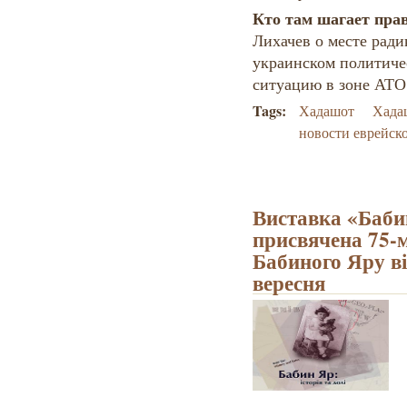
Кто там шагает пра
Лихачев о месте ради
украинском политиче
ситуацию в зоне АТО
Tags:
Хадашот
Хада
новости еврейск
Виставка «Бабин
присвячена 75-м
Бабиного Яру ві
вересня