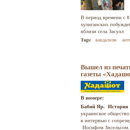
В период времени с 8 
хулиганских побужде
вблизи села Засулл
Tags:
вандализм
ант
Вышел из печат
газеты «Хадаш
В номере:
Бабий Яр. История
украинское общество
в интервью с сопрез
Иосифом Зисельсом