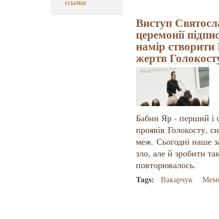
ссылки
Виступ Святосл
церемонії підпи
намір створити
жертв Голокост
Бабин Яр - перший і
проявів Голокосту, си
меж. Сьогодні наше з
зло, але й зробити та
повторювалось.
Tags:
Вакарчук
Мемо