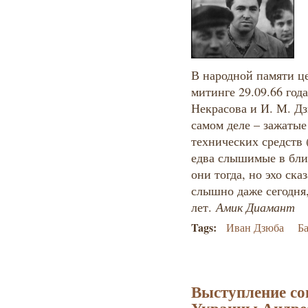
В народной памяти ц
митинге 29.09.66 год
Некрасова и И. М. Дз
самом деле – зажатые
технических средств 
едва слышимые в бл
они тогда, но эхо ска
слышно даже сегодня,
лет.
Амик Диамант
Tags:
Иван Дзюба
Б
Выступление со