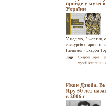
пройде у музеї 
України
У неділю, 2 жовтня, о
екскурсія старшого н
Палатної «Скарби То
Tags:
Скарби Тори
е
музей історични
Иван Дзюба. Вы
Яру 50 лет назад
в 2006 г