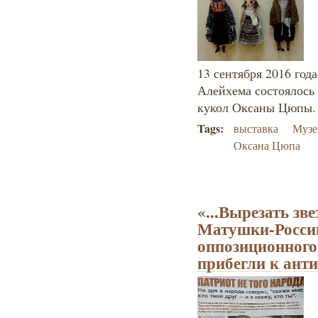
13 сентября 2016 год
Алейхема состоялось
кукол Оксаны Цюпы.
Tags:
выставка
Музе
Оксана Цюпа
«...Вырезать зв
Матушки-России
оппозиционного
прибегли к ант