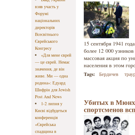
взяв участь у
Форумі
національних
директорів
Всесвітнього
Єврейського
15 сентября 1941 год
Конгресу
более 12 000 узников
«Для мене єврей
массовая акция по у
— це єврей. Немає
населения в этом горо
значення, де він
Tags:
Бердичев
трау
живе. Ми — одна
родина»: Едуард
Шифрін для Jewish
Post And News
Убитых в Мюнх
1-2 липня у
спортсменов всп
Києві відбудеться
конференція
«Єврейська
спадщина в