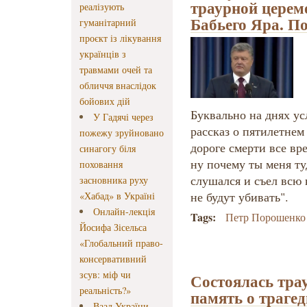
траурной церем
реалізують
Бабьего Яра. П
гуманітарний
проєкт із лікування
українців з
травмами очей та
обличчя внаслідок
бойових дій
Буквально на днях у
У Гадячі через
рассказ о пятилетнем
пожежу зруйновано
дороге смерти все вр
синагогу біля
ну почему ты меня ту
поховання
слушался и съел всю 
засновника руху
не будут убивать".
«Хабад» в Україні
Онлайн-лекція
Tags:
Петр Порошенко
Йосифа Зісельса
«Глобальний право-
консервативний
зсув: міф чи
Состоялась тра
реальність?»
память о трагед
Ваад України