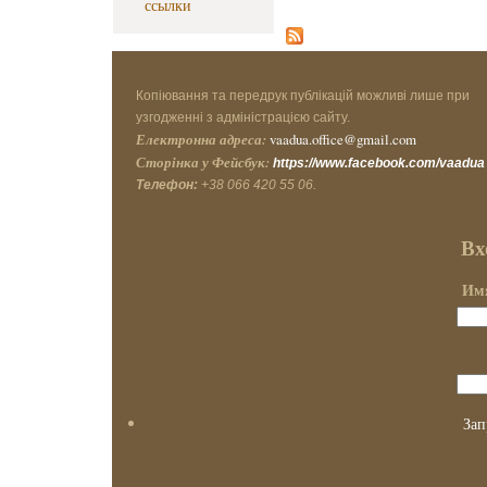
ссылки
Копіювання та передрук публікацій можливі лише при
узгодженні з адміністрацією сайту.
Електронна адреса:
vaadua.office@gmail.com
Сторінка у Фейсбук:
https://www.facebook.com/vaadua
Телефон:
+38 066 420 55 06.
Вх
Имя
Зап