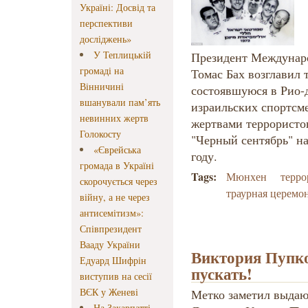
Україні: Досвід та
перспективи
досліджень»
У Теплицькій
Президент Междунаро
громаді на
Томас Бах возглавил
Вінничині
состоявшуюся в Рио-
вшанували пам’ять
израильских спортсме
невинних жертв
жертвами террористо
Голокосту
"Черный сентябрь" н
«Єврейська
году.
громада в Україні
Tags:
Мюнхен
терро
скорочується через
траурная церемо
війну, а не через
антисемітизм»:
Співпрезидент
Вааду України
Виктория Пупко
Едуард Шифрін
пускать!
виступив на сесії
ВЄК у Женеві
Метко заметил выда
На Закарпатті