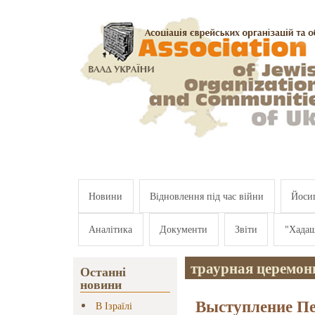
Перейти к основному содержанию
Новини
Відновлення під час війни
Йосип
Аналітика
Документи
Звіти
"Хада
траурная церемон
Останні
новини
Выступление П
В Ізраїлі