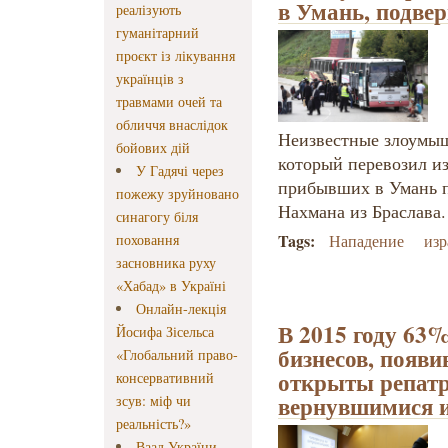
в Умань, подве
реалізують
гуманітарний
проєкт із лікування
українців з
травмами очей та
обличчя внаслідок
Неизвестные злоумыш
бойових дій
который перевозил и
У Гадячі через
прибывших в Умань п
пожежу зруйновано
Нахмана из Браслава.
синагогу біля
Tags:
поховання
Нападение
изр
засновника руху
«Хабад» в Україні
Онлайн-лекція
В 2015 году 63
Йосифа Зісельса
бизнесов, появ
«Глобальний право-
открыты репат
консервативний
вернувшимися 
зсув: міф чи
реальність?»
Ваад України