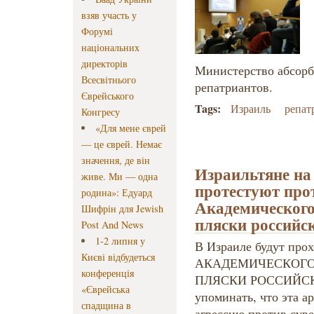
взяв участь у
Форумі
національних
директорів
Министерство абсорб
Всесвітнього
репатриантов.
Єврейського
Tags:
Израиль
репат
Конгресу
«Для мене єврей
— це єврей. Немає
значення, де він
Израильтяне на
живе. Ми — одна
протестуют про
родина»: Едуард
Академического
Шифрін для Jewish
пляски российс
Post And News
1-2 липня у
В Израиле будут про
Києві відбудеться
АКАДЕМИЧЕСКОГО
конференція
ПЛЯСКИ РОССИЙСК
«Єврейська
упоминать, что эта а
спадщина в
агрессию против сув