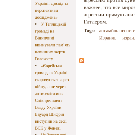
Україні: Досвід та
важнее, что все миро
перспективи
агрессии прямую ана
досліджень»
Гитлером.
У Теплицькій
Tags:
ансамбль песни 
громаді на
Израиль
израи
Вінничині
вшанували пам’ять
невинних жертв
Голокосту
«Єврейська
громада в Україні
скорочується через
війну, а не через
антисемітизм»:
Співпрезидент
Вааду України
Едуард Шифрін
виступив на сесії
ВЄК у Женеві
На Закарпатті