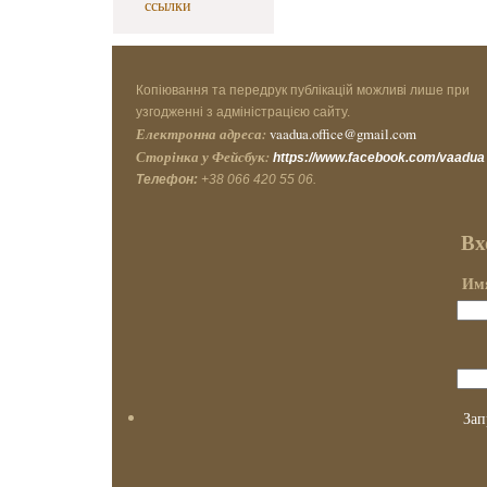
ссылки
Копіювання та передрук публікацій можливі лише при
узгодженні з адміністрацією сайту.
Електронна адреса:
vaadua.office@gmail.com
Сторінка у Фейсбук:
https://www.facebook.com/vaadua
Телефон:
+38 066 420 55 06.
Вх
Имя
Зап