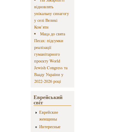
відновлять
унікальну синагогу
у селі Великі
Ком’яти
Маца до свята
Песах: підсумки
реалізації
гуманітарного
проєкту World
Jewish Congress та
Вааду України у
2022-2026 році
Еврейський
світ
Еврейские
женщины
Интересные