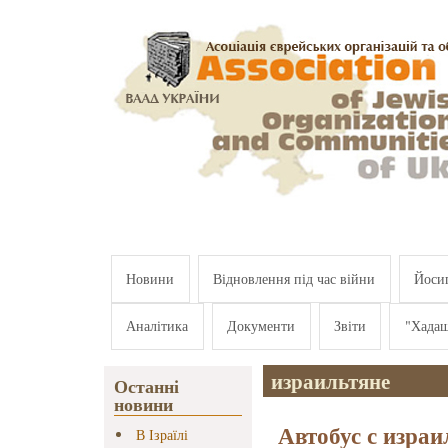
Перейти к основному содержанию
Новини
Відновлення під час війни
Йосип
Аналітика
Документи
Звіти
"Хада
израильтяне
Останні
новини
Автобус с изра
В Ізраїлі