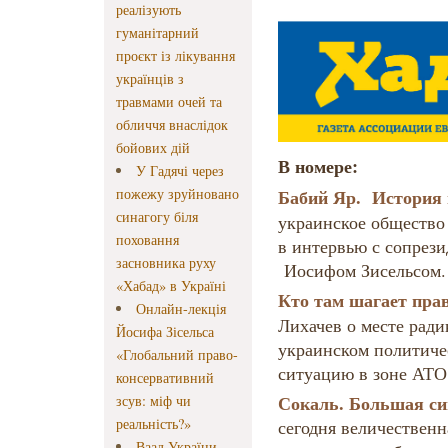
реалізують
гуманітарний
проєкт із лікування
українців з
травмами очей та
обличчя внаслідок
бойових дій
В номере:
У Гадячі через
пожежу зруйновано
Бабий Яр. История
синагогу біля
украинское общество
поховання
в интервью с сопрез
засновника руху
Иосифом Зисельсом
«Хабад» в Україні
Кто там шагает пра
Онлайн-лекція
Лихачев о месте ради
Йосифа Зісельса
украинском политиче
«Глобальний право-
ситуацию в зоне АТО
консервативний
Сокаль. Большая си
зсув: міф чи
реальність?»
сегодня величественн
Ваад України