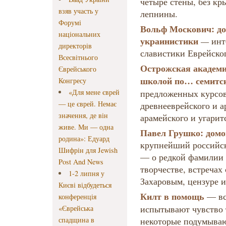
четыре стены, без кр
взяв участь у
лепнины.
Форумі
Вольф Москович: д
національних
украинистики
—
инт
директорів
славистики Еврейско
Всесвітнього
Острожская академ
Єврейського
школой по… семитс
Конгресу
«Для мене єврей
предложенных курсо
— це єврей. Немає
древнееврейского и а
значення, де він
арамейского и угарит
живе. Ми — одна
Павел Грушко: домог
родина»: Едуард
крупнейший российск
Шифрін для Jewish
— о редкой фамилии 
Post And News
творчестве, встречах
1-2 липня у
Захаровым, цензуре и
Києві відбудеться
Килт в помощь
— вс
конференція
испытывают чувство 
«Єврейська
спадщина в
некоторые подумываю