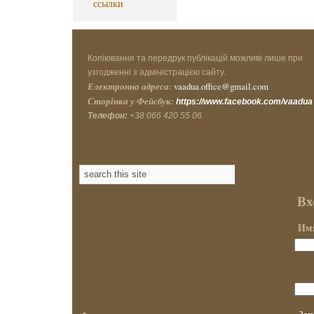
ссылки
Копіювання та передрук публікацій можливі лише при
узгодженні з адміністрацією сайту.
Електронна адреса:
vaadua.office@gmail.com
Сторінка у Фейсбук:
https://www.facebook.com/vaadua
Телефон:
+38 066 420 55 06.
Вх
Имя