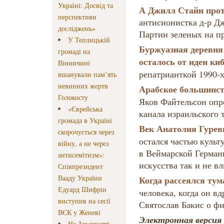
Україні: Досвід та
А Джилл Стайн про
перспективи
антисионистка д-р Д
досліджень»
Партии зеленых на п
У Теплицькій
Буржуазная деревня 
громаді на
осталось от идеи ки
Вінничині
репатрианткой 1990-
вшанували пам’ять
невинних жертв
Арабское большинст
Голокосту
Яков Файтельсон опр
«Єврейська
канала израильского
громада в Україні
Век Анатолия Гурев
скорочується через
остался частью куль
війну, а не через
в Веймарской Герман
антисемітизм»:
искусства так и не в
Співпрезидент
Вааду України
Когда рассеялся ту
Едуард Шифрін
человека, когда он в
виступив на сесії
Святослав Бакис о ф
ВЄК у Женеві
Электронная версия 
На Закарпатті