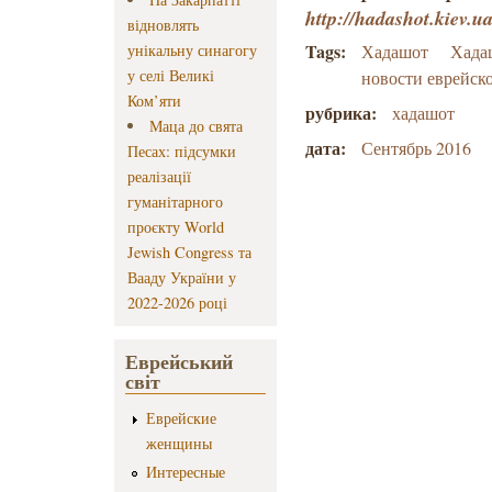
http
://hadashot.kiev.u
відновлять
Tags:
унікальну синагогу
Хадашот
Хада
у селі Великі
новости еврейск
Ком’яти
рубрика:
хадашот
Маца до свята
дата:
Сентябрь 2016
Песах: підсумки
реалізації
гуманітарного
проєкту World
Jewish Congress та
Вааду України у
2022-2026 році
Еврейський
світ
Еврейские
женщины
Интересные