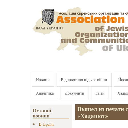
Перейти к основному содержанию
Новини
Відновлення під час війни
Йосип
Аналітика
Документи
Звіти
"Хада
Вышел из печати 
Останні
«Хадашот»
новини
В Ізраїлі