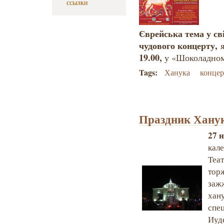
ссылки
Єврейська тема у св
чудового концерту,
19.00,
у «Шоколадному
Tags:
Ханука
концер
Праздник Ханук
27 
кале
Теа
тор
заж
хан
спе
Иуд