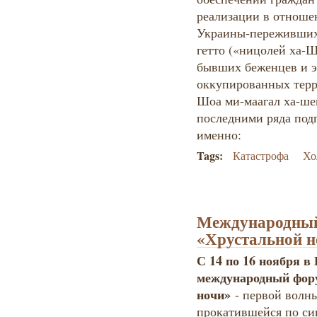
реализации в отноше
Украины-переживших
гетто («ницолей ха-Ш
бывших беженцев и э
оккупированных терр
Шоа ми-маагал ха-ше
последними ряда под
именно:
Tags:
Катастрофа
Хо
Международный
«Хрустальной н
С 14 по 16 ноября в
международный фору
ночи»
- первой волны
прокатившейся по си