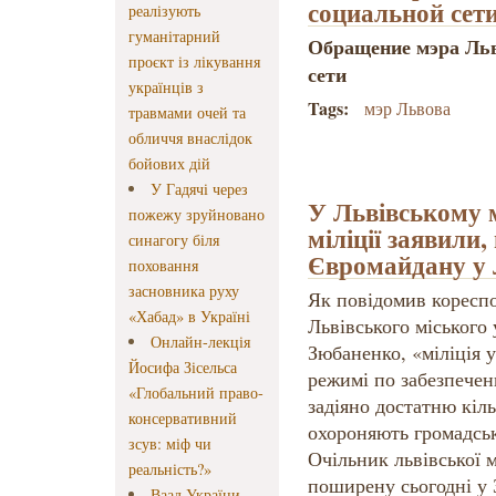
социальной сет
реалізують
гуманітарний
Обращение мэра Льв
проєкт із лікування
сети
українців з
Tags:
мэр Львова
травмами очей та
обличчя внаслідок
бойових дій
У Гадячі через
У Львівському 
пожежу зруйновано
міліції заявили
синагогу біля
Євромайдану у Л
поховання
засновника руху
Як повідомив коресп
«Хабад» в Україні
Львівського міського 
Онлайн-лекція
Зюбаненко, «міліція 
Йосифа Зісельса
режимі по забезпече
«Глобальний право-
задіяно достатню кільк
консервативний
охороняють громадськ
зсув: міф чи
Очільник львівської м
реальність?»
поширену сьогодні у
Ваад України