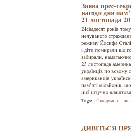
Заява прес-секр
нагоди дня пам’
21 листопада 20
Вісімдесят років том
нечуваного стражданн
режиму Йосифа Сталі
і діти помирали від г
забирали, намагаючис
23 листопада америк
українців по всьому 
американців українсь
пам’яті мільйонів, щ
цієї штучно влаштова
Tags:
Голодомор
вша
ДИВІТЬСЯ ПР