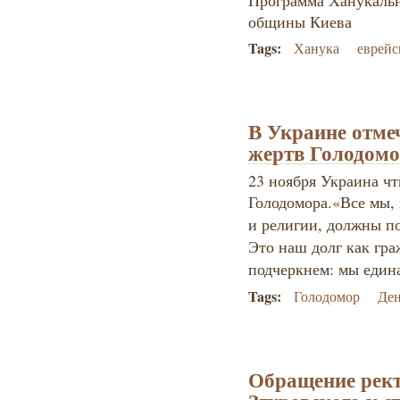
Программа Ханукаль
общины Киева
Tags:
Ханука
еврейс
В Украине отме
жертв Голодомо
23 ноября Украина чт
Голодомора.
«Все мы,
и религии, должны п
Это наш долг как гр
подчеркнем: мы едина
Tags:
Голодомор
Ден
Обращение рек