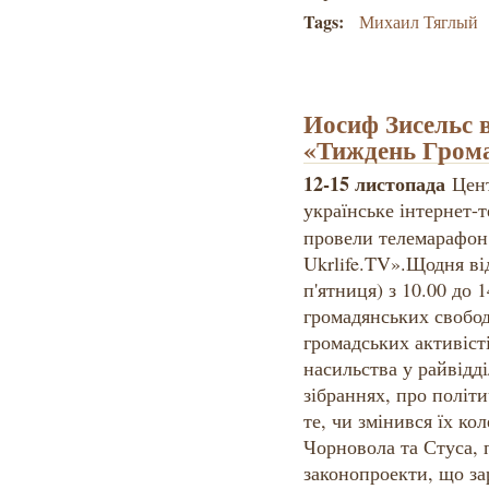
Tags:
Михаил Тяглый
Иосиф Зисельс 
«Тиждень Гром
12-15 листопада
Цент
українське інтернет-те
провели телемарафон
Ukrlife.TV».Щодня від
п'ятниця) з 10.00 до 
громадянських свобод
громадських активіст
насильства у райвідді
зібраннях, про політи
те, чи змінився їх ко
Чорновола та Стуса, 
законопроекти, що за