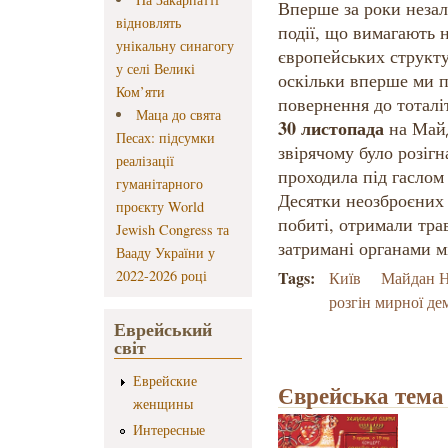
Вперше за роки незал
відновлять
події, що вимагають 
унікальну синагогу
європейських структур
у селі Великі
оскільки вперше ми 
Ком’яти
повернення до тоталі
Маца до свята
30 листопада
на Майд
Песах: підсумки
звірячому було розіг
реалізації
проходила під гаслом
гуманітарного
Десятки неозброєних
проєкту World
побиті, отримали тра
Jewish Congress та
затримані органами мі
Вааду України у
2022-2026 році
Tags:
Київ
Майдан Н
розгін мирної де
Еврейський
світ
Еврейские
Єврейська тема 
женщины
Интересные