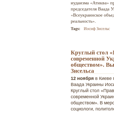
иудаизма «Атиква» п
председателя Ваада 
«Всеукраинское объе
реальность».
Tags:
Иосиф Зисельс
Круглый стол «
современной Ук
обществом». Вы
Зисельса
12 ноября
в Киеве
Ваада Украины Иос
Круглый стол «Пра
современной Украин
обществом». В меро
социологи, политоло