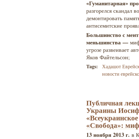
«Гуманитарная» пр
разгорелся скандал в
демонтировать памят
антисемитские проявл
Большинство с мен
меньшинства
—
миф
угрозе развеивает авт
Яков Файтельсон;
Tags:
Хадашот Еврейс
новости еврейск
Публичная лекц
Украины Иосиф
«Всеукраинское
«Свобода»: миф
13 ноября 2013 г.
в К