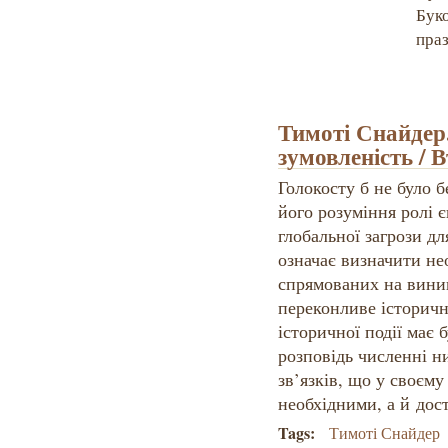
Бук
пра
Тимоті Снайдер
зумовленість / 
Голокосту б не було б
його розуміння ролі є
глобальної загрози дл
означає визначити не
спрямованих на вини
переконливе історичн
історичної події має
розповідь численні 
зв’язків, що у своєму
необхідними, а й дос
Tags:
Тимоті Снайдер