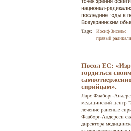
точек зрения освет
национал-радикали
последние годы в п
Всеукраинским объ
Tags:
Иосиф Зисельс
правый радикал
Посол ЕС: «Из
гордиться свои
самоотверженн
сирийцам».
Ларс Фааборг-Андерсе
медицинский центр "З
лечение раненые сир
Фааборг-Андерсен ска
директора медицинск
за предоставленную 