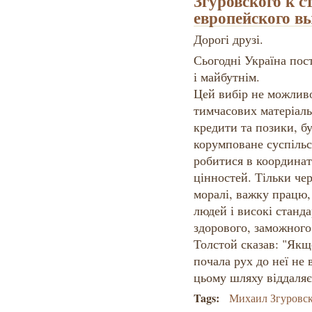
Згуровского к с
европейского в
Дорогі друзі.
Сьогодні Україна пос
і майбутнім.
Цей вибір не можлив
тимчасових матеріальн
кредити та позики, б
корумповане суспільс
робитися в координат
цінностей. Тільки че
моралі, важку працю, 
людей і високі станд
здорового, заможного 
Толстой сказав: "Якщ
почала рух до неї не
цьому шляху віддаляє 
Tags:
Михаил Згуровс