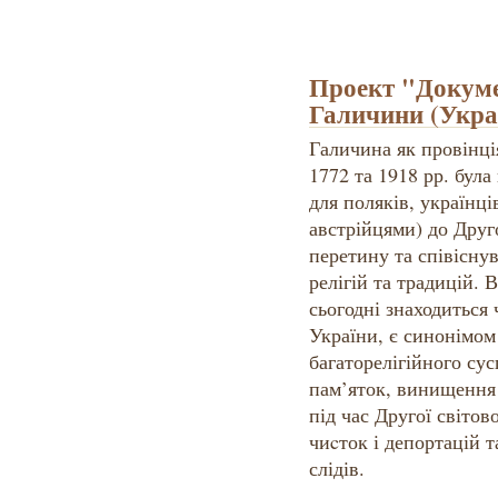
Проект "Докуме
Галичини (Укра
Галичина як провінція
1772 та 1918 рр. бул
для поляків, українців
австрійцями) до Друго
перетину та співіснув
релігій та традицій. 
сьогодні знаходиться
України, є синонімом 
багаторелігійного сус
пам’яток, винищення 
під час Другої світов
чиcток і депортацій т
слідів.