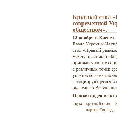
Круглый стол «
современной Ук
обществом».
12 ноября в Киеве
по
Ваада Украины Иосиф
стол «Правый радика
между властью и общ
приняли участие соци
с различных точек з
украинского национа
ассоциирующегося в 
очередь со Всеукраи
Полная видео-верси
Tags:
круглый стол
партия Свобода