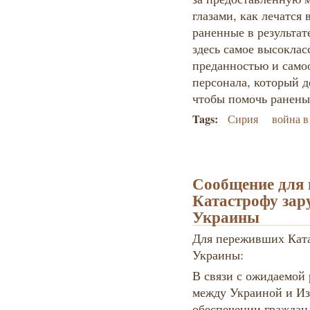
глазами, как лечатся
раненные в результа
здесь самое высоклас
преданностью и само
персонала, который д
чтобы помочь ранены
Tags:
Сирия
война 
Сообщение для
Катастрофу за
Украины
Для переживших Ката
Украины:
В связи с ожидаемой
между Украиной и Из
обеспечении граждан 