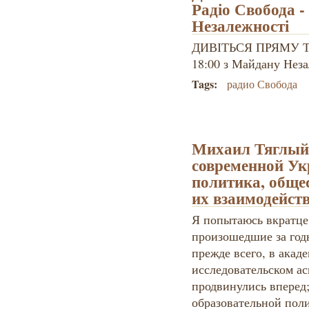
Радіо Свобода -
Незалежності
ДИВІТЬСЯ ПРЯМУ ТР
18:00 з Майдану Нез
Tags:
радио Свобода
Михаил Тяглый.
современной Ук
политика, обще
их взаимодейст
Я попытаюсь вкратце
произошедшие за год
прежде всего, в акад
исследовательском а
продвинулись вперед;
образовательной поли