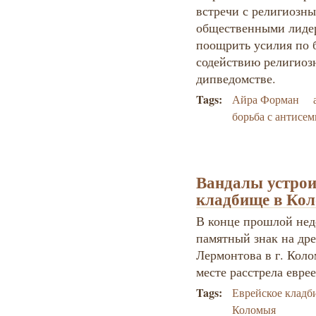
встречи с религиозн
общественными лидер
поощрить усилия по 
содействию религиозн
дипведомстве.
Tags:
Айра Форман
борьба с антисе
Вандалы устрои
кладбище в Ко
В конце прошлой нед
памятный знак на дре
Лермонтова в г. Коло
месте расстрела евре
Tags:
Еврейское кладб
Коломыя