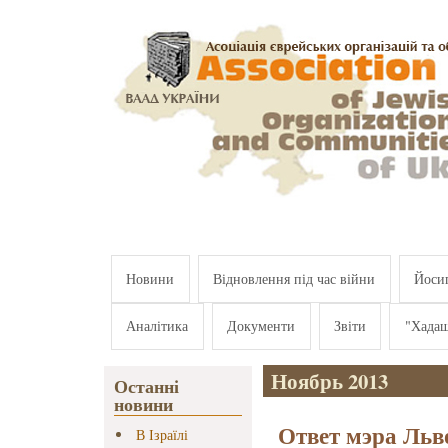
Перейти к основному содержанию
Новини
Відновлення під час війни
Йосип
Аналітика
Документи
Звіти
"Хада
Ноябрь 2013
Останні
новини
Ответ мэра Льво
В Ізраїлі