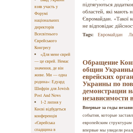
підтягуються додатко
взяв участь у
областей, які мають н
Форумі
Євромайдан. «Такої к
національних
не відповідає дійснос
директорів
Всесвітнього
Tags:
Евромайдан
Л
Єврейського
Конгресу
«Для мене єврей
Обращение Кон
— це єврей. Немає
общин Украины
значення, де він
еврейских орга
живе. Ми — одна
Украины по пов
родина»: Едуард
Шифрін для Jewish
демонстрации н
Post And News
независимости в
1-2 липня у
Впервые за годы незав
Києві відбудеться
события, которые заставл
конференція
европейским структурам 
«Єврейська
спадщина в
впервые мы увидели реал