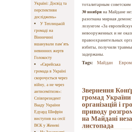
Україні: Досвід та
тоталитарным советским
перспективи
30 ноября
на Майдане нез
досліджень»
разогнана мирная демонс
У Теплицькій
лозунгом «За европейску
громаді на
невооруженных и не ока
Вінничині
правоохранительных орг
вшанували пам’ять
избиты, получили травмы
невинних жертв
задержаны.
Голокосту
Tags:
Майдан
Евром
«Єврейська
громада в Україні
скорочується через
війну, а не через
Звернення Конґ
антисемітизм»:
громад України 
Співпрезидент
організацій і гр
Вааду України
приводу розгром
Едуард Шифрін
на Майдані неза
виступив на сесії
листопада
ВЄК у Женеві
На Закарпатті