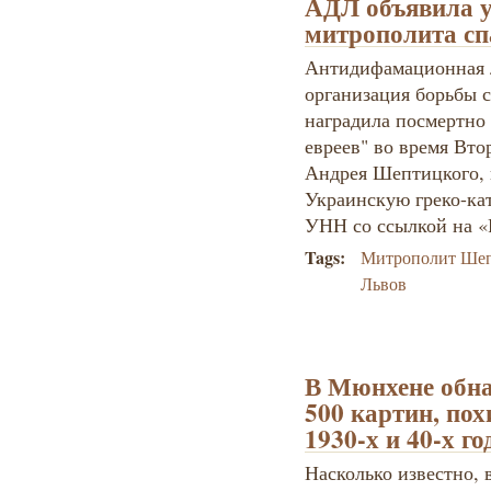
АДЛ объявила у
митрополита сп
Антидифамационная л
организация борьбы 
наградила посмертно 
евреев" во время Вт
Андрея Шептицкого, к
Украинскую греко-ка
УНН со ссылкой на «
Tags:
Митрополит Ше
Львов
В Мюнхене обна
500 картин, по
1930-х и 40-х го
Насколько известно, 