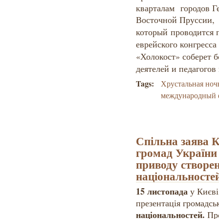
кварталам городов Ге
Восточной Пруссии, 
который проводится 
еврейского конгресса
«Холокост» соберет 
деятелей и педагогов 
Tags:
Хрустальная ноч
международный
Спільна заява 
громад України 
приводу створе
національносте
15 листопада
у Києві
презентація громадськ
національностей.
Про