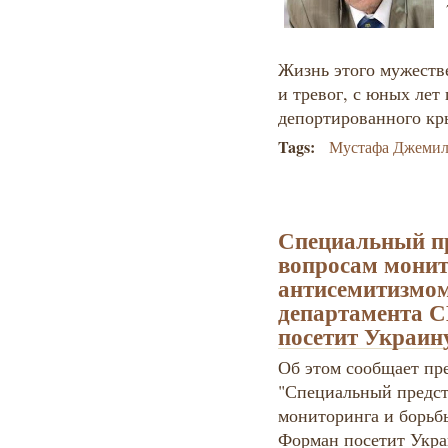
Жизнь этого мужеств
и тревог, с юных лет
депортированного кр
Tags:
Мустафа Джемил
Специальный пр
вопросам монит
антисемитизмом
департамента 
посетит Украин
Об этом сообщает пр
"Специальный предст
мониторинга и борьб
Форман посетит Укра