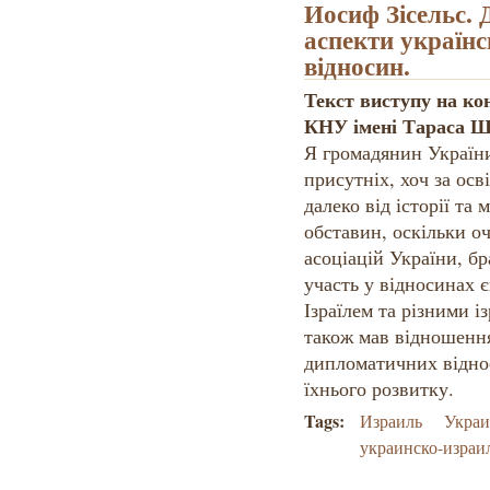
Иосиф Зісельс. 
аспекти українс
відносин.
Текст виступу на ко
КНУ імені Тараса Ш
Я громадянин України
присутніх, хоч за ос
далеко від історії та
обставин, оскільки о
асоціацій України, бр
участь у відносинах 
Ізраїлем та різними і
також мав відношенн
дипломатичних відно
їхнього розвитку.
Tags:
Израиль
Украи
украинско-израи