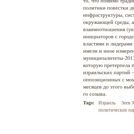
то, что помимо трад
политики повестки дн
инфраструктуры, сис
окружающей среды, а
взаимоотношения (ув
инициаторов с город
властями и лидерами
имели и иное измере
муниципалитеты-2013
которую претерпела 
израильских партий –
оппозиционных с мом
месяцев до этого выб
го созыва.
Tags:
Израиль
Зеев 
политические па