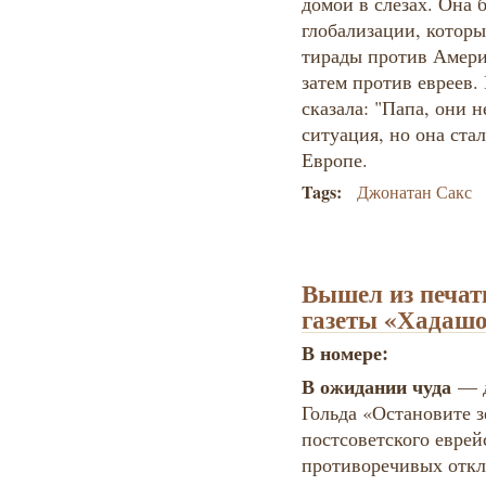
домой в слезах. Она 
глобализации, которы
тирады против Амери
затем против евреев. 
сказала: "Папа, они н
ситуация, но она ста
Европе.
Tags:
Джонатан Сакс
Вышел из печат
газеты «Хадашо
В номере:
В ожидании чуда
— д
Гольда «Остановите 
постсоветского евре
противоречивых откл