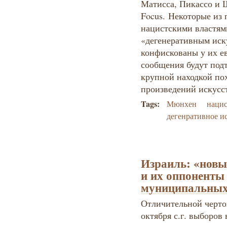
Матисса, Пикассо и 
Focus. Некоторые из
нацистскими властям
«дегенеративным иск
конфискованы у их ев
сообщения будут подт
крупной находкой п
произведений искусс
Tags:
Мюнхен
наци
дегенративное и
Израиль: «новы
и их оппоненты
муниципальных
Отличительной черто
октября с.г. выборов