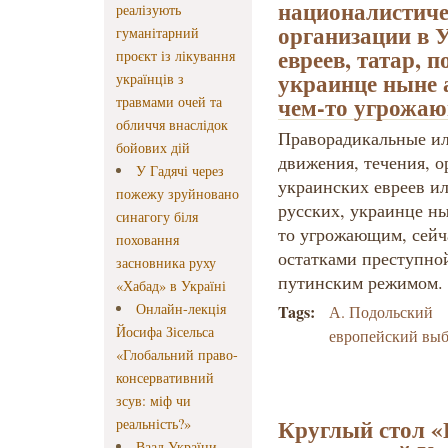
националистиче
реалізують
организации в 
гуманітарний
евреев, татар, п
проєкт із лікування
украинце ныне 
українців з
чем-то угрожа
травмами очей та
обличчя внаслідок
Праворадикальные ил
бойових дій
движения, течения, о
У Гадячі через
украинских евреев ил
пожежу зруйновано
русских, украинце ны
синагогу біля
то угрожающим, сейча
поховання
остатками преступно
засновника руху
путинским режимом.
«Хабад» в Україні
Онлайн-лекція
Tags:
А. Подольский
Йосифа Зісельса
европейский вы
«Глобальний право-
консервативний
зсув: міф чи
Круглый стол «
реальність?»
Ваад України