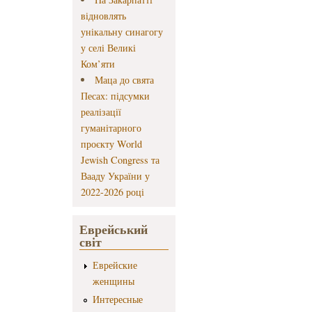
відновлять
унікальну синагогу
у селі Великі
Ком’яти
Маца до свята
Песах: підсумки
реалізації
гуманітарного
проєкту World
Jewish Congress та
Вааду України у
2022-2026 році
Еврейський
світ
Еврейские
женщины
Интересные