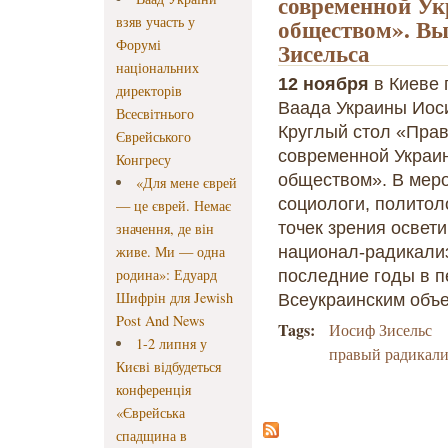
современной Ук
взяв участь у
обществом». Вы
Форумі
Зисельса
національних
12 ноября
в Киеве
директорів
Ваада Украины Иос
Всесвітнього
Круглый стол «Пра
Єврейського
современной Украин
Конгресу
обществом». В меро
«Для мене єврей
социологи, политоло
— це єврей. Немає
точек зрения освет
значення, де він
живе. Ми — одна
национал-радикали
родина»: Едуард
последние годы в п
Шифрін для Jewish
Всеукраинским объ
Post And News
Tags:
Иосиф Зисельс
1-2 липня у
правый радикал
Києві відбудеться
конференція
«Єврейська
спадщина в