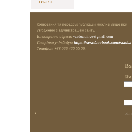
ссылки
Копіювання та передрук публікацій можливі лише при
узгодженні з адміністрацією сайту.
Електронна адреса:
vaadua.office@gmail.com
Сторінка у Фейсбук:
https://www.facebook.com/vaadua
Телефон:
+38 066 420 55 06.
Вх
Имя
Зап