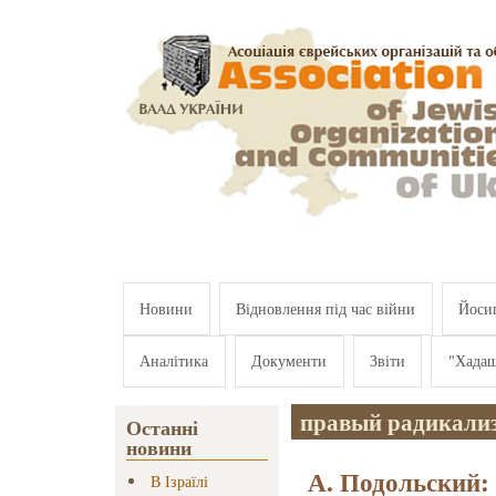
Перейти к основному содержанию
Новини
Відновлення під час війни
Йосип
Аналітика
Документи
Звіти
"Хада
правый радикали
Останні
новини
А. Подольский:
В Ізраїлі