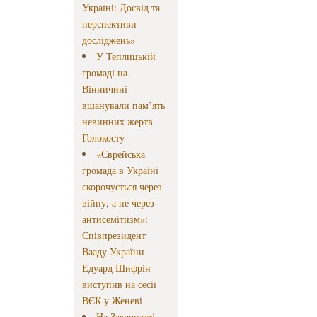
Україні: Досвід та
перспективи
досліджень»
У Теплицькій
громаді на
Вінничині
вшанували пам’ять
невинних жертв
Голокосту
«Єврейська
громада в Україні
скорочується через
війну, а не через
антисемітизм»:
Співпрезидент
Вааду України
Едуард Шифрін
виступив на сесії
ВЄК у Женеві
На Закарпатті