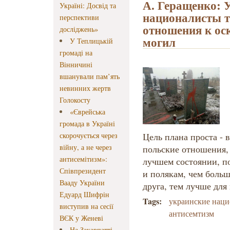
А. Геращенко: 
Україні: Досвід та
националисты т
перспективи
отношения к ос
досліджень»
могил
У Теплицькій
громаді на
Вінничині
вшанували пам’ять
невинних жертв
Голокосту
«Єврейська
громада в Україні
скорочується через
Цель плана проста - 
війну, а не через
польские отношения, 
антисемітизм»:
лучшем состоянии, п
Співпрезидент
и полякам, чем больш
Вааду України
друга, тем лучше для
Едуард Шифрін
Tags:
украинские нац
виступив на сесії
антисемтизм
ВЄК у Женеві
На Закарпатті