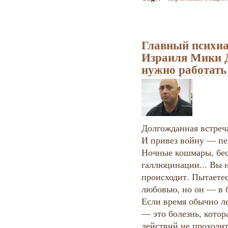
Главный психи
Израиля Мики Д
нужно работать 
Долгожданная встреча
И привез войну — пер
Ночные кошмары, бес
галлюцинации... Вы н
происходит. Пытаетес
любовью, но он — в б
Если время обычно ле
— это болезнь, котор
действий не проходи