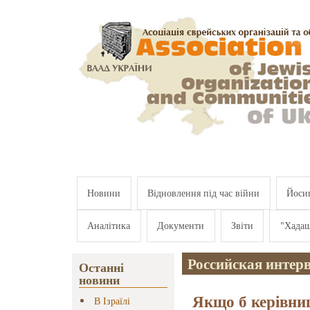
Перейти к основному содержанию
Новини
Відновлення під час війни
Йосип
Аналітика
Документи
Звіти
"Хада
Российская интер
Останні
новини
Якщо б керівни
В Ізраїлі