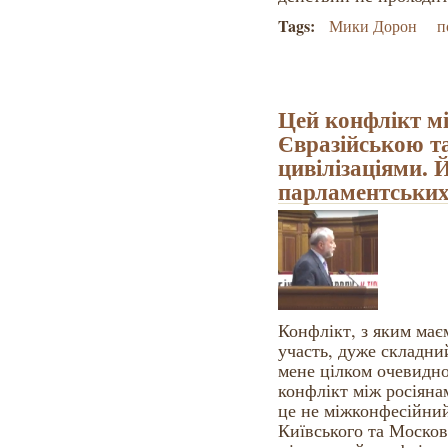
Tags:
Мики Дорон
п
Цей конфлікт мі
Євразійською т
цивілізаціями. 
парламентських
Конфлікт, з яким має
участь, дуже складний
мене цілком очевидно
конфлікт між росіяна
це не міжконфесійни
Київського та Московс