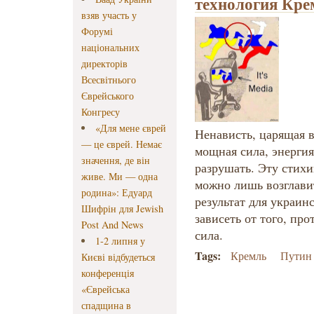
технология Кре
взяв участь у
Форумі
національних
директорів
Всесвітнього
Єврейського
Конгресу
«Для мене єврей
Ненависть, царящая в
— це єврей. Немає
мощная сила, энергия
значення, де він
разрушать. Эту стих
живе. Ми — одна
можно лишь возглави
родина»: Едуард
результат для украин
Шифрін для Jewish
зависеть от того, про
Post And News
сила.
1-2 липня у
Tags:
Кремль
Путин
Києві відбудеться
конференція
«Єврейська
спадщина в