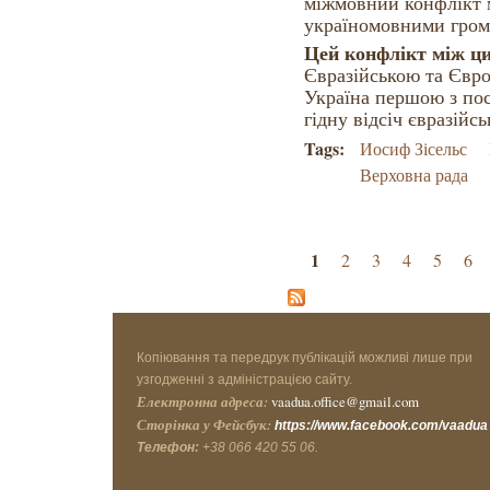
міжмовний конфлікт 
україномовними гром
Цей конфлікт між ци
Євразійською та Євро
Україна першою з пос
гідну відсіч євразій
Tags:
Иосиф Зісельс
Верховна рада
Страницы
1
2
3
4
5
6
Копіювання та передрук публікацій можливі лише при
узгодженні з адміністрацією сайту.
Електронна адреса:
vaadua.office@gmail.com
Сторінка у Фейсбук:
https://www.facebook.com/vaadua
Телефон:
+38 066 420 55 06.