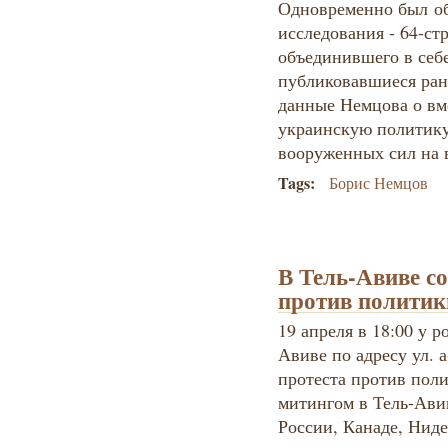
Одновременно был
о
исследования - 64-ст
объединившего в себе
публиковавшиеся ран
данные Немцова о вм
украинскую политику
вооруженных сил на 
Tags:
Борис Немцов
В Тель-Авиве со
против полити
19 апреля в 18:00 у р
Авиве по адресу ул. а
протеста против пол
митингом в Тель-Авив
России, Канаде, Нид