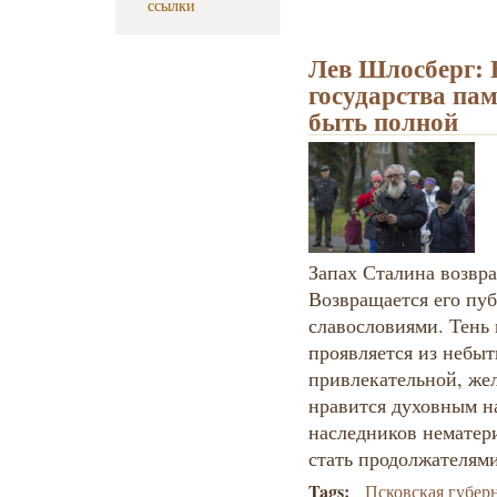
ссылки
Лев Шлосберг: 
государства пам
быть полной
Запах Сталина возвра
Возвращается его пу
славословиями. Тень 
проявляется из небыт
привлекательной, же
нравится духовным н
наследников нематер
стать продолжателями
Tags:
Псковская губер