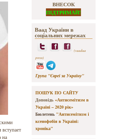
ВНЕСОК
ПІДТРИМАЙ!
Ваад України в
соціальних мережах
(vaadua
press)
Група "Євреї за Україну"
ПОШУК ПО САЙТУ
Доповідь
«Антисемітизм в
Україні – 2020 рік»
Бюлетень
"Антисемітизм і
ксенофобія в Україні:
йскими
хроніка"
и вступает
о на