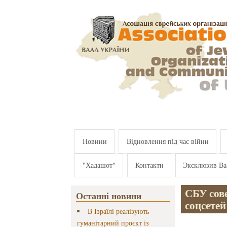
Перейти к основному содержанию
Новини
Відновлення під час війни
"Хадашот"
Контакти
Эксклюзив Ва
СБУ сов
Останні новини
соцсетей
В Ізраїлі реалізують
гуманітарний проєкт із