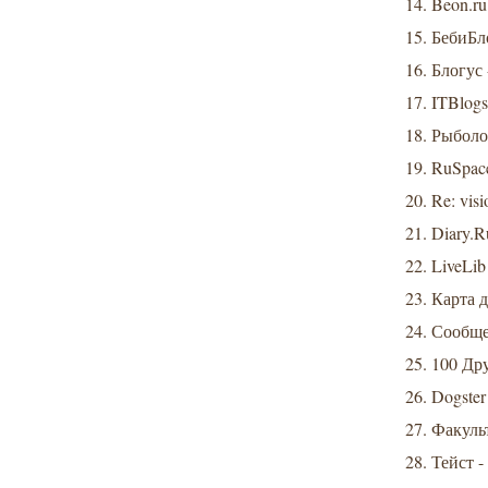
14. Beon.ru 
15. БебиБл
16. Блогус 
17. ITBlogs 
18. Рыболо
19. RuSpace
20. Re: vis
21. Diary.R
22. LiveLib
23. Карта 
24. Сообще
25. 100 Дру
26. Dogster
27. Факульт
28. Тейст -