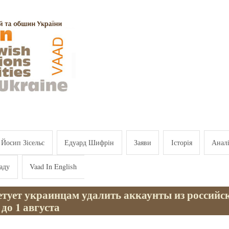
Йосип Зісельс
Едуард Шифрін
Заяви
Історія
Анал
аду
Vaad In English
етует украинцам удалить аккаунты из российс
 до 1 августа