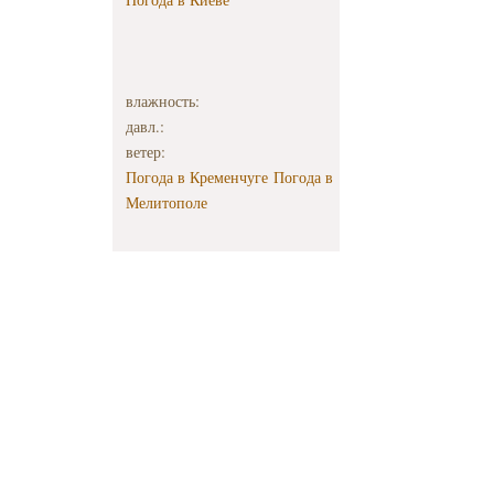
влажность:
давл.:
ветер:
Погода в Кременчуге
Погода в
Мелитополе