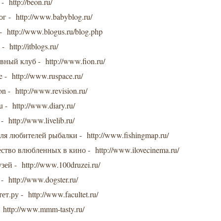
- http://beon.ru/
ог - http://www.babyblog.ru/
- http://www.blogus.ru/blog.php
- http://itblogs.ru/
вный клуб - http://www.fion.ru/
 - http://www.ruspace.ru/
ion - http://www.revision.ru/
u - http://www.diary.ru/
 - http://www.livelib.ru/
для любителей рыбалки - http://www.fishingmap.ru/
ство влюбленных в кино - http://www.ilovecinema.ru/
зей - http://www.100druzei.ru/
 - http://www.dogster.ru/
ет.ру - http://www.facultet.ru/
 http://www.mmm-tasty.ru/