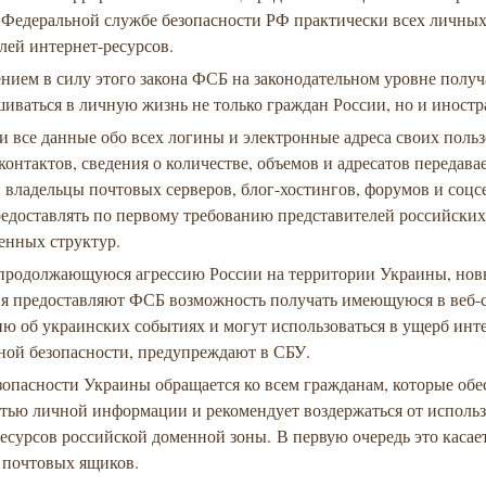
 Федеральной службе безопасности РФ практически всех личны
лей интернет-ресурсов.
нием в силу этого закона ФСБ на законодательном уровне получ
иваться в личную жизнь не только граждан России, но и иност
и все данные обо всех логины и электронные адреса своих польз
контактов, сведения о количестве, объемов и адресатов передав
владельцы почтовых серверов, блог-хостингов, форумов и соцс
редоставлять по первому требованию представителей российски
венных структур.
продолжающуюся агрессию России на территории Украины, нов
я предоставляют ФСБ возможность получать имеющуюся в веб-
ю об украинских событиях и могут использоваться в ущерб инт
ной безопасности, предупреждают в СБУ.
зопасности Украины обращается ко всем гражданам, которые об
стью личной информации и рекомендует воздержаться от исполь
есурсов российской доменной зоны. В первую очередь это касае
 почтовых ящиков.