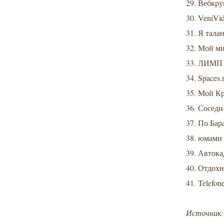
29. Вебкру
30. VeniVidi
31. Я талант
32. Мой мир
33. ЛИМП -
34. Spaces.r
35. Мой Кру
36. Соседи-
37. По Бара
38. юмами 
39. Автокад
40. Отдохну
41. Telefone
Источник