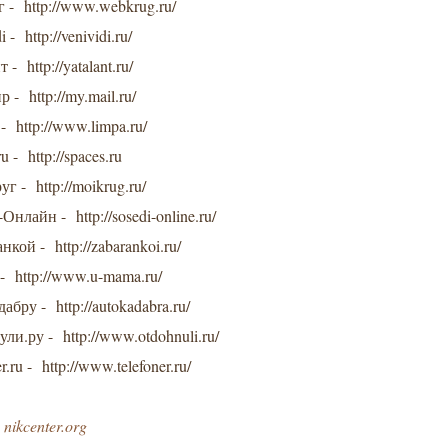
г - http://www.webkrug.ru/
 - http://venividi.ru/
 - http://yatalant.ru/
 - http://my.mail.ru/
 http://www.limpa.ru/
u - http://spaces.ru
г - http://moikrug.ru/
Онлайн - http://sosedi-online.ru/
нкой - http://zabarankoi.ru/
- http://www.u-mama.ru/
абру - http://autokadabra.ru/
ли.ру - http://www.otdohnuli.ru/
r.ru - http://www.telefoner.ru/
:
nikcenter.org