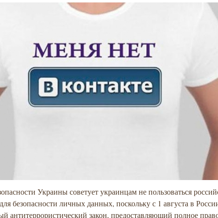
зопасности Украины советует украинцам не пользоваться росси
для безопасности личных данных, поскольку с 1 августа в Росси
вый антитеррористический закон, предоставляющий полное прав