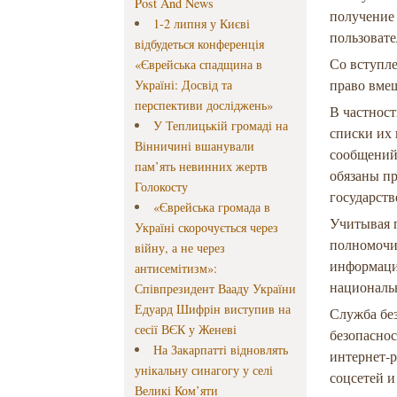
Post And News
получение
1-2 липня у Києві
пользовате
відбудеться конференція
Со вступле
«Єврейська спадщина в
право вмеш
Україні: Досвід та
перспективи досліджень»
В частност
У Теплицькій громаді на
списки их 
Вінничині вшанували
сообщений 
пам’ять невинних жертв
обязаны п
Голокосту
государст
«Єврейська громада в
Учитывая 
Україні скорочується через
полномочи
війну, а не через
информаци
антисемітизм»:
националь
Співпрезидент Вааду України
Едуард Шифрін виступив на
Служба бе
сесії ВЄК у Женеві
безопасно
На Закарпатті відновлять
интернет-р
унікальну синагогу у селі
соцсетей и
Великі Ком’яти