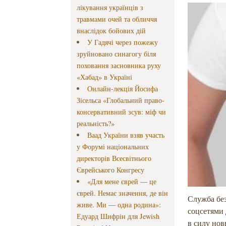
лікування українців з
травмами очей та обличчя
внаслідок бойових дій
У Гадячі через пожежу
зруйновано синагогу біля
поховання засновника руху
«Хабад» в Україні
Онлайн-лекція Йосифа
Зісельса «Глобальний право-
консервативний зсув: міф чи
реальність?»
Ваад України взяв участь
у Форумі національних
директорів Всесвітнього
Єврейського Конгресу
«Для мене єврей — це
єврей. Немає значення, де він
Служба бе
живе. Ми — одна родина»:
соцсетями 
Едуард Шифрін для Jewish
в силу но