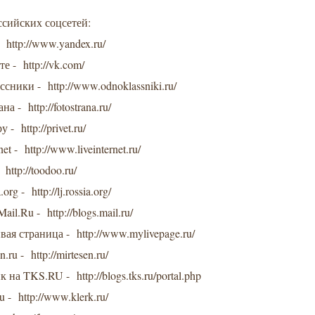
ссийских соцсетей:
 http://www.yandex.ru/
е - http://vk.com/
ссники - http://www.odnoklassniki.ru/
на - http://fotostrana.ru/
 - http://privet.ru/
net - http://www.liveinternet.ru/
 http://toodoo.ru/
.org - http://lj.rossia.org/
il.Ru - http://blogs.mail.ru/
вая страница - http://www.mylivepage.ru/
.ru - http://mirtesen.ru/
 на TKS.RU - http://blogs.tks.ru/portal.php
u - http://www.klerk.ru/