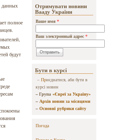
Отримувати новини
х данных
Вааду України
Ваше имя
*
ает полное
ранцев.
Ваш электронный адрес
*
ователей,
аемых
етей будут
х
Бути в курсі
ые
–
Пр
иєднатися, аби бути в
среде
курсі новин
ересам
– Група
«Євреї за Україну»
–
Архів новин за місяцями
–
Основні рубрики сайту
еспокоены
зования
тся
Погода
Погода в
Киеве