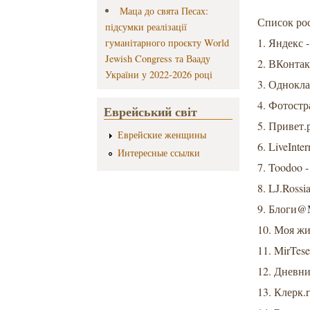
Маца до свята Песах:
Список ро
підсумки реалізації
1. Яндекс -
гуманітарного проєкту World
Jewish Congress та Вааду
2. ВКонтакт
України у 2022-2026 році
3. Однокла
4. Фотостра
Еврейський світ
5. Привет.ру
Еврейские женщины
6. LiveInter
Интересные ссылки
7. Toodoo -
8. LJ.Rossia
9. Блоги@Ma
10. Моя жи
11. MirTesen
12. Дневник
13. Клерк.r