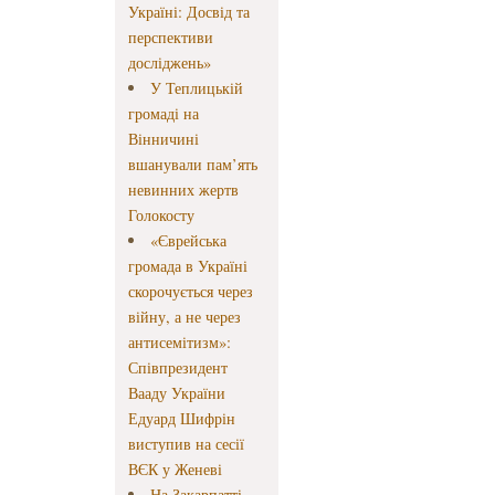
Україні: Досвід та
перспективи
досліджень»
У Теплицькій
громаді на
Вінничині
вшанували пам’ять
невинних жертв
Голокосту
«Єврейська
громада в Україні
скорочується через
війну, а не через
антисемітизм»:
Співпрезидент
Вааду України
Едуард Шифрін
виступив на сесії
ВЄК у Женеві
На Закарпатті