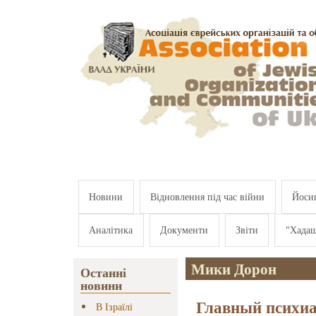
Перейти к основному содержанию
Новини
Відновлення під час війни
Йосип
Аналітика
Документи
Звіти
"Хада
Мики Дорон
Останні
новини
Главный психи
В Ізраїлі