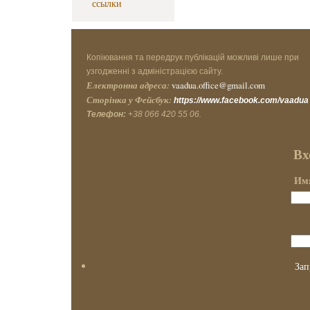
ссылки
Копіювання та передрук публікацій можливі лише при
узгодженні з адміністрацією сайту.
Електронна адреса:
vaadua.office@gmail.com
Сторінка у Фейсбук:
https://www.facebook.com/vaadua
Телефон:
+38 066 420 55 06.
Вх
Имя
Зап