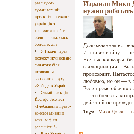
Израиля Мики Д
реалізують
нужно работать 
гуманітарний
проєкт із лікування
українців з
травмами очей та
обличчя внаслідок
бойових дій
Долгожданная встреча
У Гадячі через
И привез войну — пер
пожежу зруйновано
Ночные кошмары, бес
синагогу біля
галлюцинации... Вы н
поховання
происходит. Пытаетес
засновника руху
любовью, но он — в б
«Хабад» в Україні
Если время обычно ле
Онлайн-лекція
— это болезнь, котор
Йосифа Зісельса
действий не проходи
«Глобальний право-
Tags:
Мики Дорон
п
консервативний
зсув: міф чи
реальність?»
Ваад України