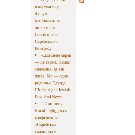
взяв участь у
Форумі
національних
директорів
Всесвітнього
Єврейського
Конгресу
«Для мене єврей
— це єврей. Немає
значення, де він
живе. Ми — одна
родина»: Едуард
Шифрін для Jewish
Post And News
1-2 липня у
Києві відбудеться
конференція
«Єврейська
спадщина в