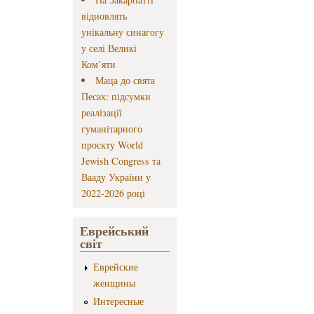
відновлять
унікальну синагогу
у селі Великі
Ком’яти
Маца до свята
Песах: підсумки
реалізації
гуманітарного
проєкту World
Jewish Congress та
Вааду України у
2022-2026 році
Еврейський
світ
Еврейские
женщины
Интересные