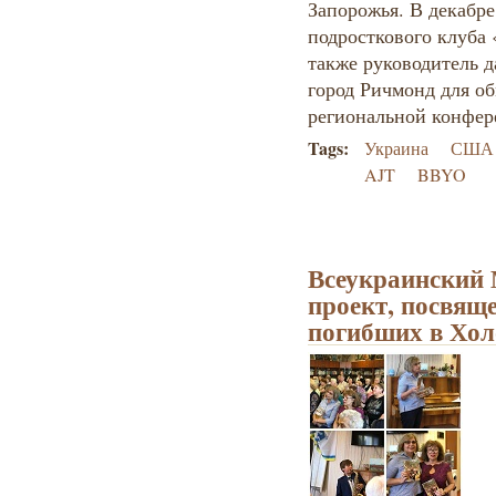
Запорожья. В декабре
подросткового клуба 
также руководитель 
город Ричмонд для об
региональной конфер
Tags:
Украина
США
AJT
BBYO
Всеукраинский
проект, посвящ
погибших в Хол