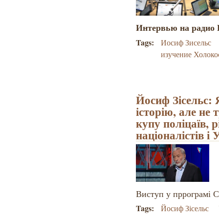
Интервью на радио В
Tags:
Иосиф Зисельс
изучение Холоко
Йосиф Зісельс: 
історію, але не 
купу поліцаїв, р
націоналістів і
Виступ у пррограмі С
Tags:
Йосиф Зісельс