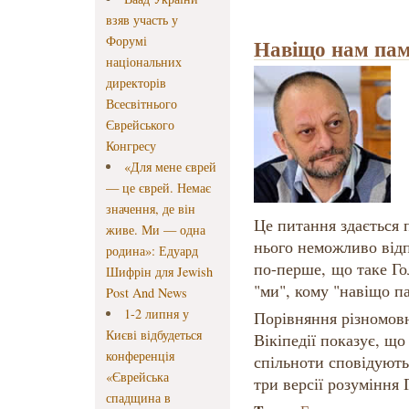
взяв участь у
Форумі
Навіщо нам пам
національних
директорів
Всесвітнього
Єврейського
Конгресу
«Для мене єврей
— це єврей. Немає
значення, де він
Це питання здається 
живе. Ми — одна
нього неможливо відп
родина»: Едуард
по-перше, що таке Гол
Шифрін для Jewish
"ми", кому "навіщо па
Post And News
1-2 липня у
Порівняння різномовн
Києві відбудеться
Вікіпедії показує, що
конференція
спільноти сповідують
«Єврейська
три версії розуміння 
спадщина в