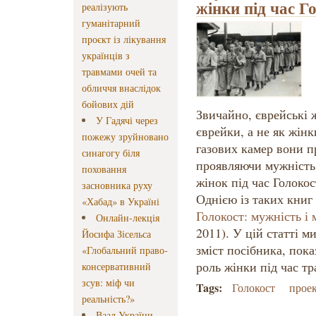
жінки під час Г
реалізують
гуманітарний
проєкт із лікування
українців з
травмами очей та
обличчя внаслідок
бойових дій
Звичайно, єврейські 
У Гадячі через
єврейки, а не як жінк
пожежу зруйновано
газових камер вони п
синагогу біля
проявляючи мужність 
поховання
жінок під час Голоко
засновника руху
Однією із таких книг
«Хабад» в Україні
Голокост: мужність і
Онлайн-лекція
2011). У цій статті м
Йосифа Зісельса
зміст посібника, пок
«Глобальний право-
роль жінки під час тр
консервативний
зсув: міф чи
Tags:
Голокост
прое
реальність?»
Ваад України