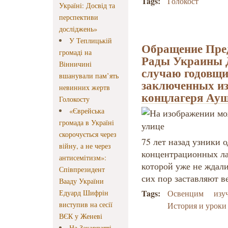
Tags:
Голокост
Україні: Досвід та
перспективи
досліджень»
У Теплицькій
Обращение Пред
громаді на
Рады Украины 
Вінничині
случаю годовщ
вшанували пам’ять
заключенных из
невинних жертв
концлагеря Ауш
Голокосту
«Єврейська
громада в Україні
скорочується через
75 лет назад узники 
війну, а не через
концентрационных ла
антисемітизм»:
которой уже не ждал
Співпрезидент
сих пор заставляют ве
Вааду України
Tags:
Едуард Шифрін
Освенцим
изу
виступив на сесії
История и уроки
ВЄК у Женеві
На Закарпатті