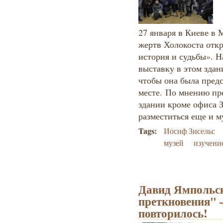
27 января в Киеве в
жертв Холокоста отк
история и судьбы». 
выставку в этом здан
чтобы она была пред
месте. По мнению пр
здании кроме офиса 
разместиться еще и м
Tags:
Иосиф Зисельс
музей
изучени
Давид Ямпольс
преткновения" –
повторилось!