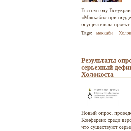
В этом году Всеукра
«Маккаби» при подде
осуществляла проект
Tags:
маккаби
Холок
Результаты опр
серьезный дефи
Холокоста
Новый опрос, провед
Конференс среди взр
что существуют серь