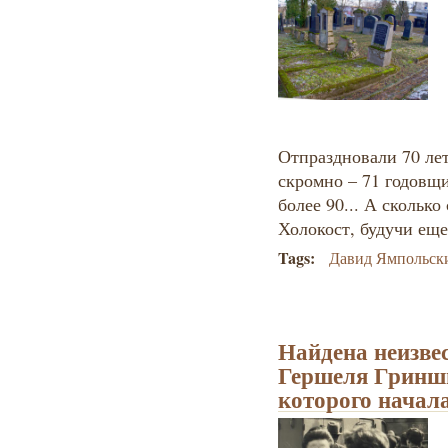
Отпраздновали 70 лет
скромно – 71 годовщ
более 90... А сколько
Холокост, будучи еще
Tags:
Давид Ямпольск
Найдена неизве
Гершеля Гриншп
которого начал