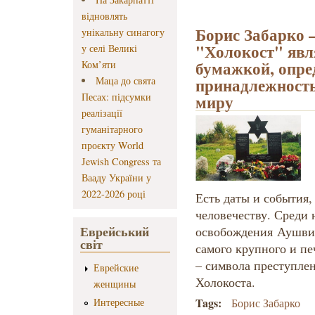
відновлять
Борис Забарко 
унікальну синагогу
"Холокост" явл
у селі Великі
бумажкой, опр
Ком’яти
принадлежность
Маца до свята
Песах: підсумки
миру
реалізації
гуманітарного
проєкту World
Jewish Congress та
Вааду України у
2022-2026 році
Есть даты и события,
человечеству. Среди 
Еврейський
освобождения Аушвиц
світ
самого крупного и пе
– символа преступле
Еврейские
Холокоста.
женщины
Tags:
Интересные
Борис Забарко