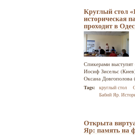
Круглый стол «
историческая п
проходит в Одес
Спикерами выступят 
Иосиф Зисельс (Киев)
Оксана Довгополова (
Tags:
круглый стол
Бабий Яр. Истор
Открыта вирту
Яр: память на 