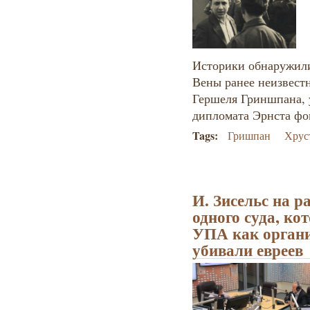
Историки обнаружили
Вены ранее неизвест
Гершеля Гриншпана, 
дипломата Эрнста фо
Tags:
Гришпан
Хрус
И. Зисельс на р
одного суда, к
УПА как органи
убивали евреев