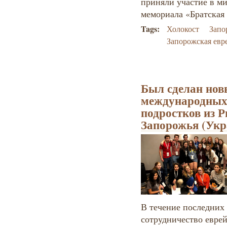
приняли участие в ми
мемориала «Братская
Tags:
Холокост
Запо
Запорожская евр
Был сделан нов
международных
подростков из 
Запорожья (Укр
В течение последних 
сотрудничество евре