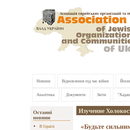
Перейти к основному содержанию
Новини
Відновлення під час війни
Йосип
Аналітика
Документи
Звіти
"Хада
Изучение Холокос
Останні
новини
«Будьте сильни
В Ізраїлі