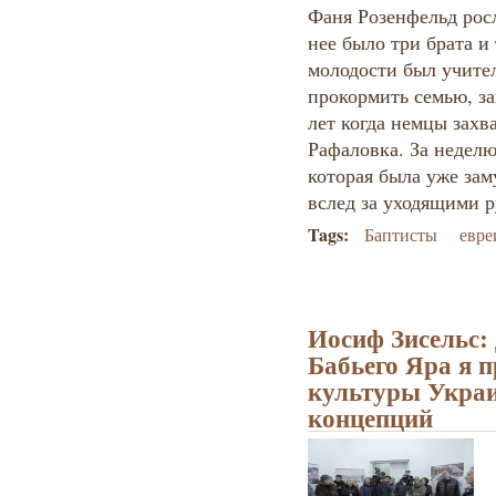
Фаня Розенфельд росл
нее было три брата и
молодости был учите
прокормить семью, з
лет когда немцы захв
Рафаловка. За неделю 
которая была уже зам
вслед за уходящими 
Tags:
Баптисты
евре
Иосиф Зисельс: 
Бабьего Яра я 
культуры Укра
концепций