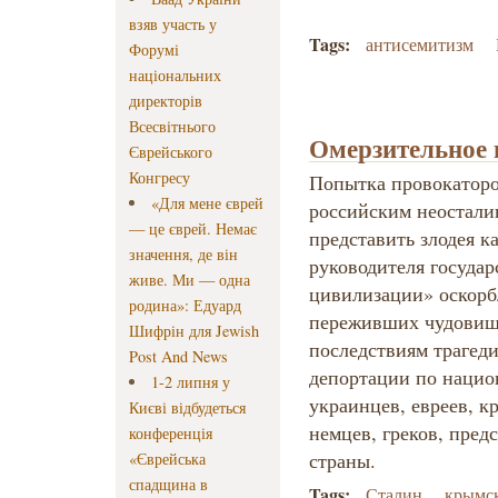
взяв участь у
Tags:
антисемитизм
Форумі
національних
директорів
Всесвітнього
Омерзительное 
Єврейського
Конгресу
Попытка провокаторо
«Для мене єврей
российским неостали
— це єврей. Немає
представить злодея к
значення, де він
руководителя государ
живе. Ми — одна
цивилизации» оскорб
родина»: Едуард
переживших чудовищ
Шифрін для Jewish
последствиям трагеди
Post And News
депортации по нацио
1-2 липня у
украинцев, евреев, к
Києві відбудеться
немцев, греков, пред
конференція
страны.
«Єврейська
спадщина в
Tags:
Сталин
крымск