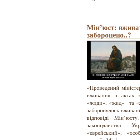
Мін’юст: вжива
заборонено..?
«Проведений міністе
вживання в актах з
«жиди», «жид» та «ж
заборонялось вживан
відповіді Мін’юс
законодавства У
«еврейський», «особ