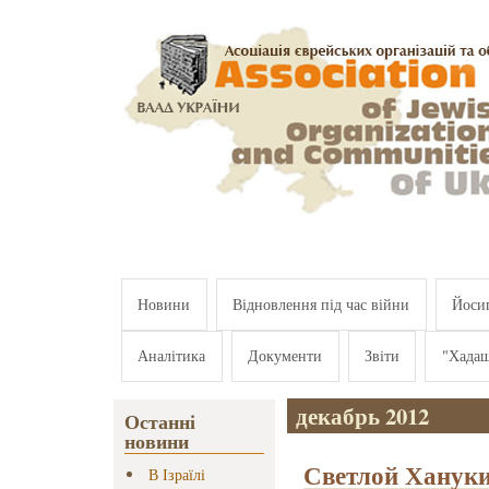
Перейти к основному содержанию
Новини
Відновлення під час війни
Йосип
Аналітика
Документи
Звіти
"Хада
декабрь 2012
Останні
новини
Светлой Хануки
В Ізраїлі