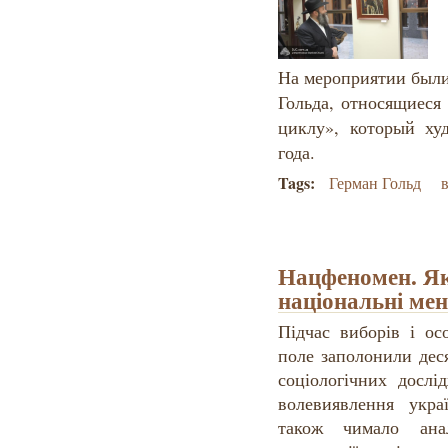
На мероприятии были
Гольда, относящиеся 
циклу», который ху
года.
Tags:
Герман Гольд
Нацфеномен. Як
національні ме
Підчас виборів і ос
поле заполонили дес
соціологічних дослі
волевиявлення укра
також чимало ана