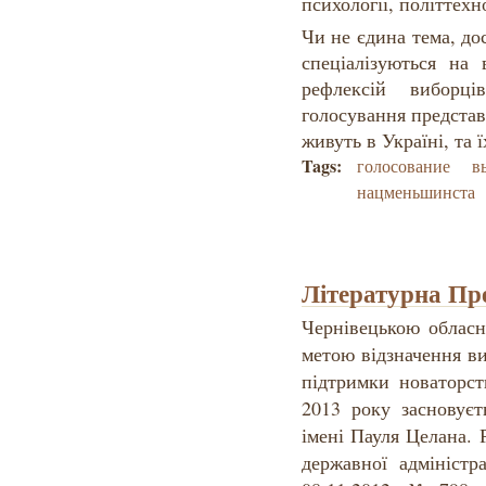
психології, політтехн
Чи не єдина тема, до
спеціалізуються на 
рефлексій виборці
голосування предста
живуть в Україні, та 
Tags:
голосование
в
нацменьшинста
Літературна Пр
Чернівецькою обласн
метою відзначення ви
підтримки новаторст
2013 року засновуєт
імені Пауля Целана.
державної адміністр