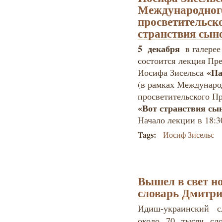
Международного
просветительск
странствия сы
5 декабря
в галерее
состоится лекция Пр
«Па
Иосифа Зисельса
(в рамках Междунаро
просветительского П
«Вот странствия с
Начало лекции в 18:3
Tags:
Иосиф Зисельс
Вышел в свет н
словарь Дмитр
Идиш-украинский с
около 70 тысяч сл