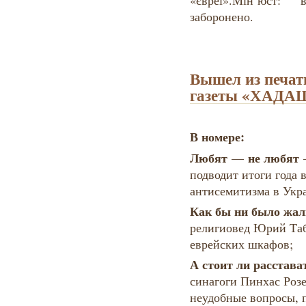
«євреї».
Мін’юст: 
заборонено.
Вышел из печат
газеты «ХАДА
В номере:
Любят
не любят
—
подводит итоги года 
антисемитизма в Укр
Как бы ни было жа
религиовед Юрий Таб
еврейских шкафов;
А стоит ли расстава
синагоги Пинхас Роз
неудобные вопросы, 