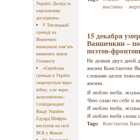
Україні: Досвід та
выставка
жерт
перспективи
досліджень»
У Теплицькій
громаді на
15 декабря уме
Вінничині
Ваншенкин – по
вшанували пам’ять
поэтов-фронтов
невинних жертв
Не дожив двух дней д
Голокосту
жизни Константин Як
«Єврейська
словами целое поколе
громада в Україні
жизни.
скорочується через
війну, а не через
Я люблю тебя, жизн
антисемітизм»:
Что само по себе и н
Співпрезидент
Я люблю тебя, жизн
Вааду України
Я люблю тебя снова 
Едуард Шифрін
Tags:
Константин Ван
виступив на сесії
ВЄК у Женеві
На Закарпатті