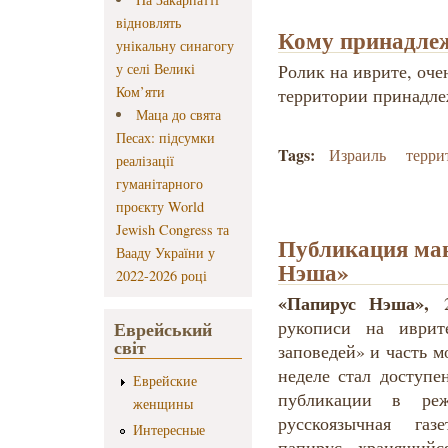
відновлять
Кому принадлеж
унікальну синагогу
у селі Великі
Ролик на иврите, оч
Ком’яти
территории принадле
Маца до свята
Песах: підсумки
Tags:
Израиль
терри
реалізації
гуманітарного
проєкту World
Jewish Congress та
Публикация ма
Вааду України у
Нэша»
2022-2026 році
«Папирус Нэша»,
2
рукописи на иврит
Еврейський
світ
заповедей» и часть 
неделе стал доступе
Еврейские
публикации в ре
женщины
русскоязычная газ
Интересные
папирус, хранящийс