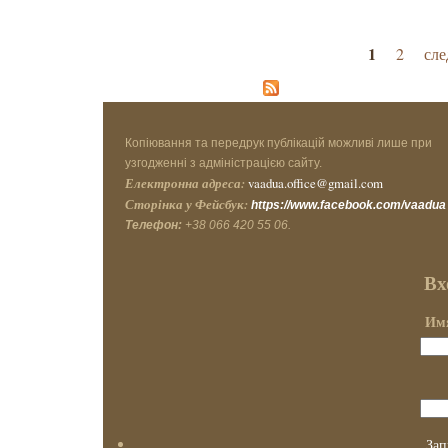
Страницы
1
2
сле
Копіювання та передрук публікацій можливі лише при
узгодженні з адміністрацією сайту.
Електронна адреса:
vaadua.office@gmail.com
Сторінка у Фейсбук:
https://www.facebook.com/vaadua
Телефон:
+38 066 420 55 06.
Вх
Имя
Зап