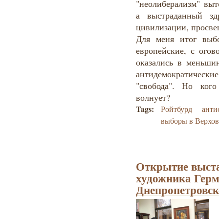
"неолиберализм" выт
а выстраданный зд
цивилизации, просве
Для меня итог выбо
европейские, с огов
оказались в меньши
антидемократические
"свобода". Но ког
волнует?
Tags:
Ройтбурд
анти
выборы в Верхо
Открытие выста
художника Герм
Днепропетровск