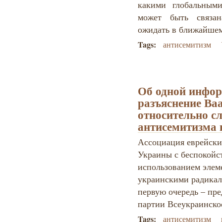
какими глобальным
может быть связан
ожидать в ближайш
Tags:
антисемитизм
Об одной инфо
разъяснение Ва
относительно с
антисемитизма 
Ассоциация еврейски
Украины с беспокойс
использованием элем
украинскими радикал
первую очередь – пр
партии Всеукраинско
Tags:
антисемитизм