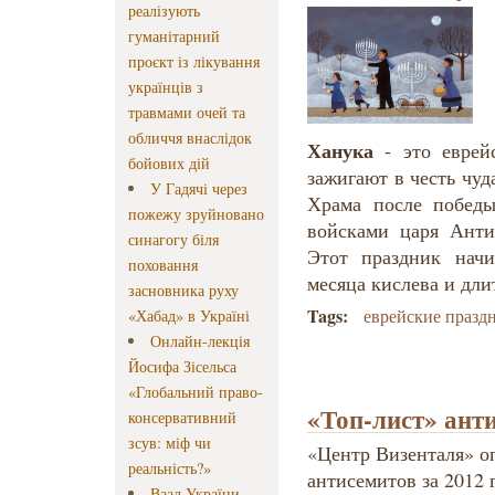
реалізують
гуманітарний
проєкт із лікування
українців з
травмами очей та
обличчя внаслідок
Ханука
- это еврейс
бойових дій
зажигают в честь чу
У Гадячі через
Храма после побед
пожежу зруйновано
войсками царя Анти
синагогу біля
Этот праздник начи
поховання
месяца кислева и дли
засновника руху
Tags:
еврейские празд
«Хабад» в Україні
Онлайн-лекція
Йосифа Зісельса
«Глобальний право-
«Топ-лист» анти
консервативний
зсув: міф чи
«Центр Визенталя» о
реальність?»
антисемитов за 2012 г
Ваад України