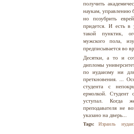
получить академиче
наукам, управлению 
но позубрить евре
придется. И есть в 
такой пунктик, ог
мужского пола, из
предписывается во вр
Десятки, а то и со
дипломы университет
по иудаизму ни дл
преткновения. ... О
студента с непокр
ермолкой. Студент о
уступал. Когда ж
преподавателя не во
указано на дверь...
Tags:
Израиль
иудаи