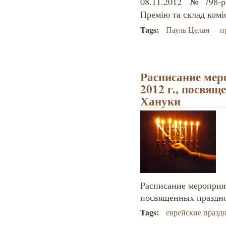
08.11.2012 №798-р
Премію та склад коміс
Tags:
Пауль Целан
п
Расписание мер
2012 г., посвя
Хануки
Расписание мероприят
посвященных праздн
Tags:
еврейские празд