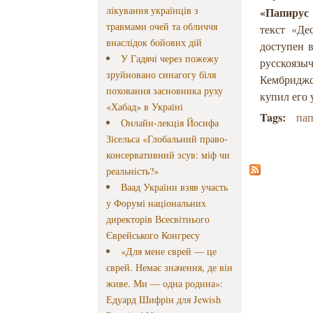
лікування українців з
«Папирус
травмами очей та обличчя
текст «Де
внаслідок бойових дій
доступен 
У Гадячі через пожежу
русскоязы
зруйновано синагогу біля
Кембриджс
поховання засновника руху
купил его 
«Хабад» в Україні
Tags:
па
Онлайн-лекція Йосифа
Зісельса «Глобальний право-
консервативний зсув: міф чи
реальність?»
Ваад України взяв участь
у Форумі національних
директорів Всесвітнього
Єврейського Конгресу
«Для мене єврей — це
єврей. Немає значення, де він
живе. Ми — одна родина»:
Едуард Шифрін для Jewish