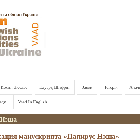
Йосип Зісельс
Едуард Шифрін
Заяви
Історія
Анал
аду
Vaad In English
 Нэша
ация манускрипта «Папирус Нэша»