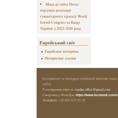
Маца до свята Песах:
підсумки реалізації
гуманітарного проєкту World
Jewish Congress та Вааду
України у 2022-2026 році
Еврейський світ
Еврейские женщины
Интересные ссылки
Копіювання та передрук публікацій можливі лише 
сайту.
Електронна адреса:
vaadua.office@gmail.com
Сторінка у Фейсбук:
https://www.facebook.com/
Телефон:
+38 066 420 55 06.