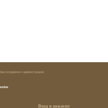
при узгодженні з адміністрацією
vaadua
Вход в аккаунт