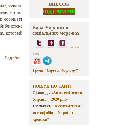
ВНЕСОК
содержащий
ПІДТРИМАЙ!
еделе стал
к сообщает
библиотеке
Ваад України в
соціальних мережах
ша, который
(vaadua
press)
о
Подробнее
Публикация
манускрипта
Група "Євреї за Україну"
«Папирус
Нэша»
ПОШУК ПО САЙТУ
Доповідь
«Антисемітизм в
Україні – 2020 рік»
Бюлетень
"Антисемітизм і
ксенофобія в Україні:
хроніка"