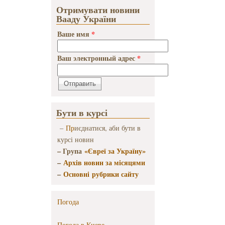
Отримувати новини
Вааду України
Ваше имя
*
Ваш электронный адрес
*
Бути в курсі
–
Пр
иєднатися, аби бути в
курсі новин
– Група
«Євреї за Україну»
–
Архів новин за місяцями
–
Основні рубрики сайту
Погода
Погода в
Киеве