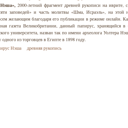
 Нэша»,
2000-летний фрагмент древней рукописи на иврите, 
сяти заповедей» и часть молитвы «Шма, Исраэль», на этой н
всем желающим благодаря его публикации в режиме онлайн. Ка
чная газета Великобритании, данный папирус, хранящийся в 
кого университета, назван так по имени археолога Уолтера Нэ
у одного из торговцев в Египте в 1898 году.
пирус Нэша
древняя рукопись