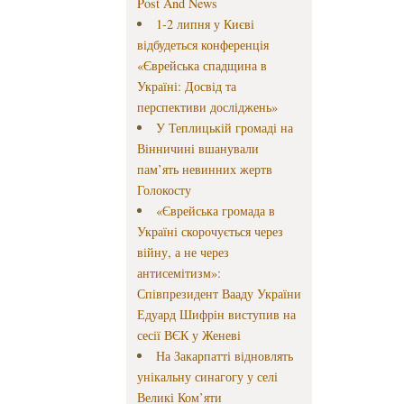
Post And News
1-2 липня у Києві
відбудеться конференція
«Єврейська спадщина в
Україні: Досвід та
перспективи досліджень»
У Теплицькій громаді на
Вінничині вшанували
пам’ять невинних жертв
Голокосту
«Єврейська громада в
Україні скорочується через
війну, а не через
антисемітизм»:
Співпрезидент Вааду України
Едуард Шифрін виступив на
сесії ВЄК у Женеві
На Закарпатті відновлять
унікальну синагогу у селі
Великі Ком’яти