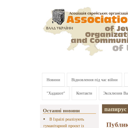
Перейти к основному содержанию
Новини
Відновлення під час війни
"Хадашот"
Контакти
Эксклюзив Ва
папирус
Останні новини
В Ізраїлі реалізують
Публик
гуманітарний проєкт із