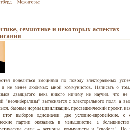
йтбурд
Межигорье
нтике, семиотике и некоторых аспектах
исания
отел поделиться эмоциями по поводу электоральных успе
" и не менее любимых мной коммунистов. Написать о том
измов двадцатого века никого ничему не научил, что не 
ый "неолиберализм" вытесняется с электорального поля, а вы
мысл, базовые нормы цивилизации, просвещенческий проект, на
 итог выборов однозначен: две условно-европейские, с 
ические партии оказались в меньшинстве, а большинств
ратические силы – регионы, коммунисты и "свобода". Но 