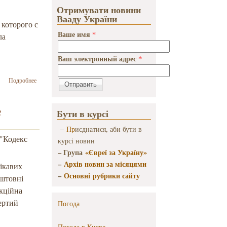
Отримувати новини
Вааду України
 которого с
Ваше имя
*
ла
Ваш электронный адрес
*
о В Киевском
Подробнее
национальном
музее
русского
е
Бути в курсі
искусства
прошла
–
Пр
иєднатися, аби бути в
выставка
 "Кодекс
курсі новин
«Ройтбурд в
– Група
«Євреї за Україну»
музее»
–
Архів новин за місяцями
цікавих
–
Основні рубрики сайту
оштовні
екційна
вертий
Погода
Погода в
Киеве