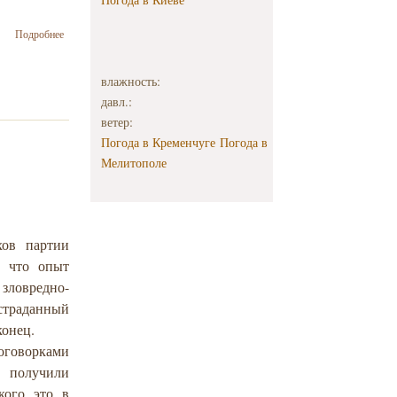
о
Подробнее
Куратором
виставки
артефактів
влажность:
із
давл.:
Межигір'я
ветер:
буде
Погода в Кременчуге
Погода в
художник
Ройтбурд
Мелитополе
хов партии
, что опыт
зловредно-
страданный
конец.
оговорками
о получили
кого это в