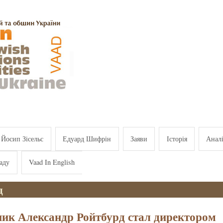
Йосип Зісельс
Едуард Шифрін
Заяви
Історія
Анал
аду
Vaad In English
д
ик Александр Ройтбурд стал директором