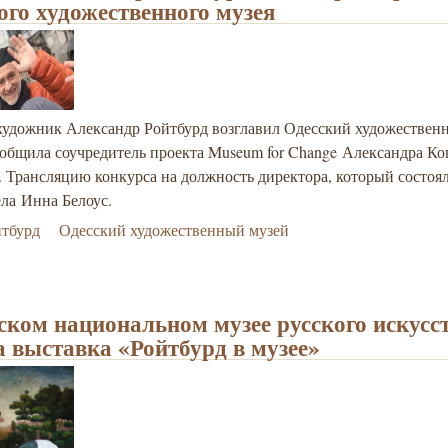
ого художественного музея
художник Александр Ройтбурд возглавил Одесский художествен
общила соучредитель проекта Museum for Change Александра Ко
. Трансляцию конкурса на должность директора, который состоял
ела Инна Белоус.
йтбурд
Одесский художественный музей
ском национальном музее русского искусс
 выставка «Ройтбурд в музее»