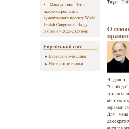
Tags:
Ро
Маца до свята Песах:
підсумки реалізації
гуманітарного проєкту World
Jewish Congress та Вааду
О сема
України у 2022-2026 році
правоп
Еврейський світ
Еврейские женщины
Интересные ссылки
Я давно х
"Свобода
тоталитар
абстрактн
здравый с
Для меня
демократ
антидемок