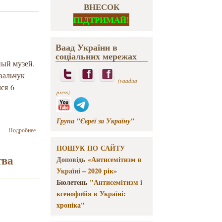
ВНЕСОК
ПІДТРИМАЙ!
Ваад України в
соціальних мережах
ный музей.
вальчук
(vaadua
ся 6
press)
Група "Євреї за Україну"
о Художник
Подробнее
Александр
Ройтбурд стал
ПОШУК ПО САЙТУ
директором
тва
Доповідь
«Антисемітизм в
Одесского
Україні – 2020 рік»
художественного
Бюлетень
"Антисемітизм і
музея
ксенофобія в Україні:
хроніка"