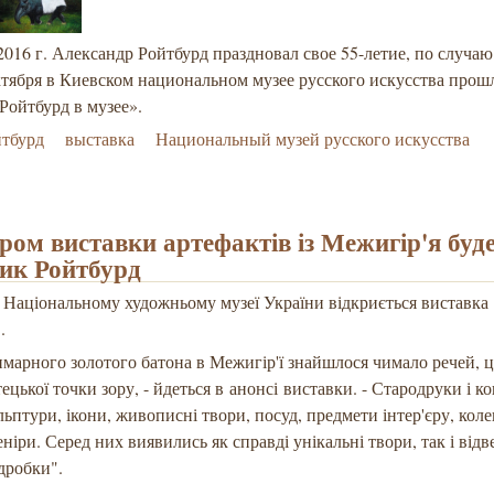
2016 г. Александр Ройтбурд праздновал свое 55-летие, по случаю
ктября в Киевском национальном музее русского искусства прош
Ройтбурд в музее».
йтбурд
выставка
Национальный музей русского искусства
ром виставки артефактів із Межигір'я буд
ик Ройтбурд
у Національному художньому музеї України відкриється виставка
.
марного золотого батона в Межигір'ї знайшлося чимало речей, 
тецької точки зору, - йдеться в анонсі виставки. - Стародруки і к
льптури, ікони, живописні твори, посуд, предмети інтер'єру, кол
веніри. Серед них виявились як справді унікальні твори, так і від
ідробки".