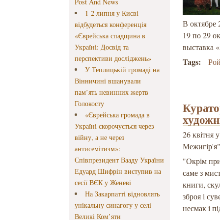
Post And News
1-2 липня у Києві
В октябре 
відбудеться конференція
19 по 29 о
«Єврейська спадщина в
выставка «
Україні: Досвід та
перспективи досліджень»
Tags:
Ро
У Теплицькій громаді на
Вінничині вшанували
пам’ять невинних жертв
Голокосту
Курато
«Єврейська громада в
художн
Україні скорочується через
26 квітня 
війну, а не через
Межигір'я"
антисемітизм»:
Співпрезидент Вааду України
"Окрім при
Едуард Шифрін виступив на
саме з мис
сесії ВЄК у Женеві
книги, ску
На Закарпатті відновлять
зброя і су
унікальну синагогу у селі
несмак і п
Великі Ком’яти