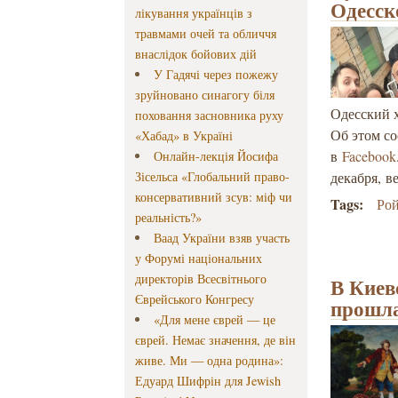
Одесск
лікування українців з
травмами очей та обличчя
внаслідок бойових дій
У Гадячі через пожежу
зруйновано синагогу біля
Одесский 
поховання засновника руху
Об этом со
«Хабад» в Україні
в
Facebook
Онлайн-лекція Йосифа
Зісельса «Глобальний право-
декабря, в
консервативний зсув: міф чи
Tags:
Ро
реальність?»
Ваад України взяв участь
у Форумі національних
директорів Всесвітнього
В Киев
Єврейського Конгресу
прошла
«Для мене єврей — це
єврей. Немає значення, де він
живе. Ми — одна родина»:
Едуард Шифрін для Jewish