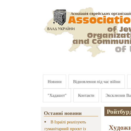
Перейти к основному содержанию
Новини
Відновлення під час війни
"Хадашот"
Контакти
Эксклюзив Ва
Ройтбур
Останні новини
В Ізраїлі реалізують
Художн
гуманітарний проєкт із