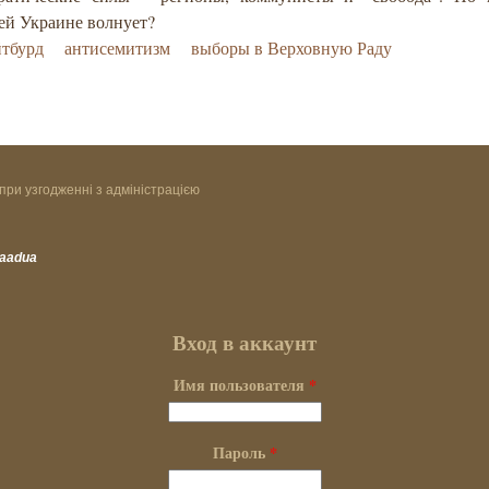
ей Украине волнует?
йтбурд
антисемитизм
выборы в Верховную Раду
при узгодженні з адміністрацією
vaadua
Вход в аккаунт
Имя пользователя
*
Пароль
*