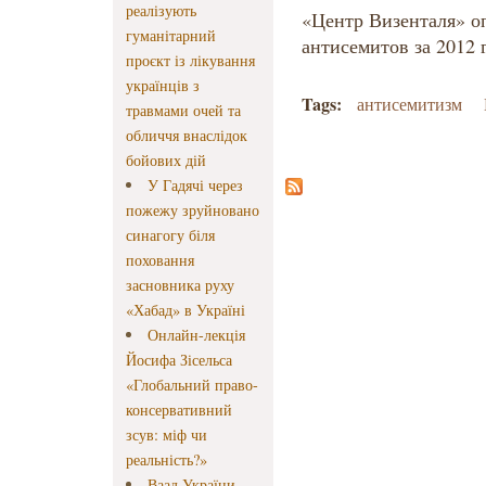
реалізують
«Центр Визенталя» о
гуманітарний
антисемитов за 2012 г
проєкт із лікування
українців з
Tags:
антисемитизм
травмами очей та
обличчя внаслідок
бойових дій
У Гадячі через
пожежу зруйновано
синагогу біля
поховання
засновника руху
«Хабад» в Україні
Онлайн-лекція
Йосифа Зісельса
«Глобальний право-
консервативний
зсув: міф чи
реальність?»
Ваад України