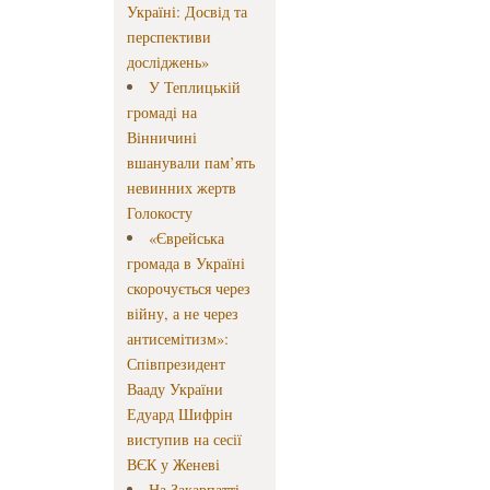
Україні: Досвід та
перспективи
досліджень»
У Теплицькій
громаді на
Вінничині
вшанували пам’ять
невинних жертв
Голокосту
«Єврейська
громада в Україні
скорочується через
війну, а не через
антисемітизм»:
Співпрезидент
Вааду України
Едуард Шифрін
виступив на сесії
ВЄК у Женеві
На Закарпатті