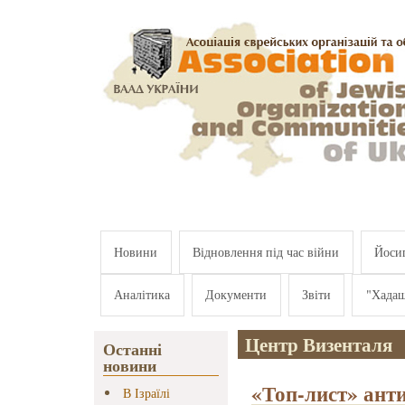
Перейти к основному содержанию
Новини
Відновлення під час війни
Йосип
Аналітика
Документи
Звіти
"Хада
Центр Визенталя
Останні
новини
«Топ-лист» анти
В Ізраїлі