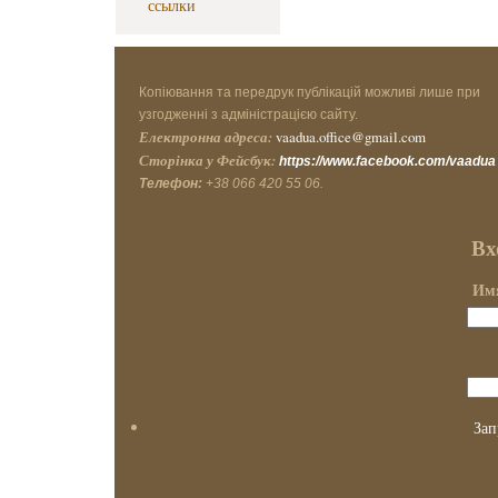
ссылки
Копіювання та передрук публікацій можливі лише при
узгодженні з адміністрацією сайту.
Електронна адреса:
vaadua.office@gmail.com
Сторінка у Фейсбук:
https://www.facebook.com/vaadua
Телефон:
+38 066 420 55 06.
Вх
Имя
Зап