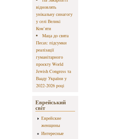
відновлять
унікальну синагогу
у селі Великі
Ком’яти
Маца до свята
Песах: підсумки
реалізації
гуманітарного
проєкту World
Jewish Congress та
Вааду України у
2022-2026 році
Еврейський
світ
Еврейские
женщины
Интересные