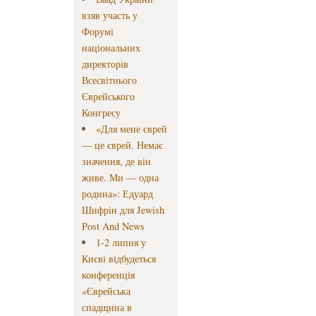
взяв участь у
Форумі
національних
директорів
Всесвітнього
Єврейського
Конгресу
«Для мене єврей
— це єврей. Немає
значення, де він
живе. Ми — одна
родина»: Едуард
Шифрін для Jewish
Post And News
1-2 липня у
Києві відбудеться
конференція
«Єврейська
спадщина в