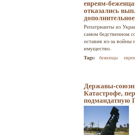
евреям-беженца
отказались вып
дополнительное
Репатрианты из Укра
самом бедственном со
оставив из-за войны 
имущество.
Tags:
беженцы
евре
Державы-союзни
Катастрофе, пе
подмандатную 