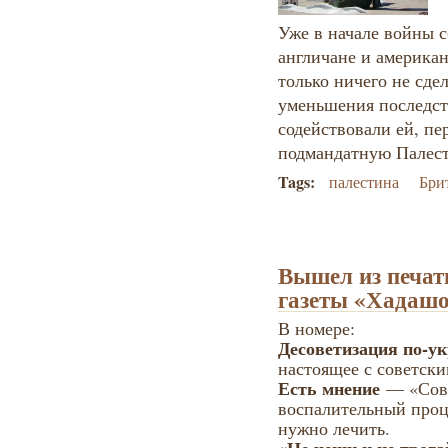
Уже в начале войны с
англичане и америка
только ничего не сде
уменьшения последств
содействовали ей, пе
подмандатную Палес
Tags:
палестина
Бри
Вышел из печат
газеты «Хадаш
В номере:
Десоветизация по-у
настоящее с советск
Есть мнение
— «Сово
воспалительный проц
нужно лечить.