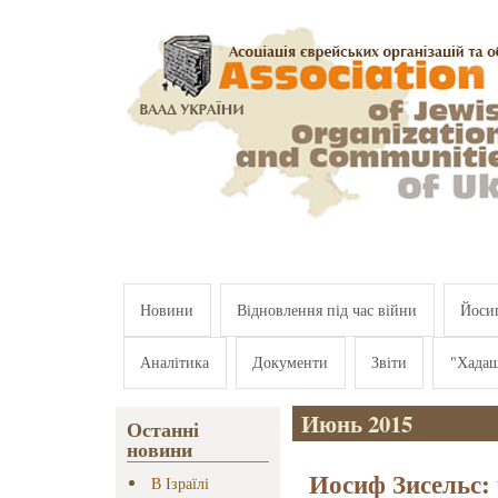
Перейти к основному содержанию
Новини
Відновлення під час війни
Йосип
Аналітика
Документи
Звіти
"Хада
Июнь 2015
Останні
новини
Иосиф Зисельс:
В Ізраїлі