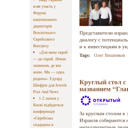
взяв участь у
Форумі
національних
директорів
Представители израил
Всесвітнього
диалогу с потенциал
Єврейського
Конгресу
и к инвестициям в у
«Для мене єврей
Tags:
Олег Вишняков
— це єврей. Немає
значення, де він
живе. Ми — одна
родина»: Едуард
Круглый стол 
Шифрін для Jewish
названием “Гла
Post And News
1-2 липня у
Києві відбудеться
конференція
За круглым столом в 
«Єврейська
Израиля собираются 
спадщина в
интеллигентные люди,