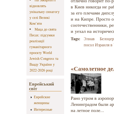
отлично говорит по‑р
відновлять
в Киев никогда не ра
унікальну синагогу
за его плечами дипс
у селі Великі
и на Кипре. Просто о
Ком’яти
соотечественники, р
Маца до свята
и уехал на историче
Песах: підсумки
Tags:
Элиав
Белоцер
реалізації
посол Израиля в
гуманітарного
проєкту World
Jewish Congress та
Вааду України у
«Самолетное дел
2022-2026 році
Еврейський
світ
Еврейские
Рано утром в аэропо
женщины
Ленинградом были ар
Интересные
на летное поле...