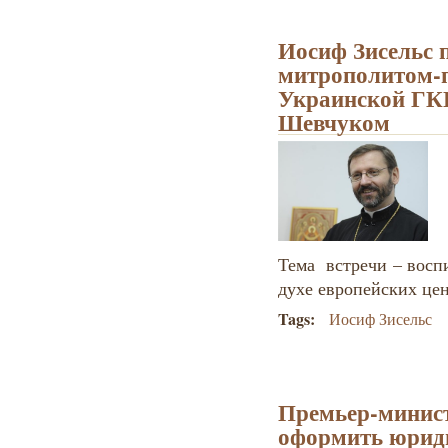
Иосиф Зисельс п
митрополитом-п
Украинской ГК
Шевчуком
Тема встречи – восп
духе европейских це
Tags:
Иосиф Зисельс
Премьер-минис
оформить юриди