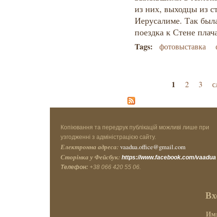
из них, выходцы из с
Иерусалиме. Так был
поездка к Стене плача
Tags:
фотовыставка
Страницы
1
2
3
с
Копіювання та передрук публікацій можливі лише при
узгодженні з адміністрацією сайту.
Електронна адреса:
vaadua.office@gmail.com
Сторінка у Фейсбук:
https://www.facebook.com/vaadua
Телефон:
+38 066 420 55 06.
Вх
Имя