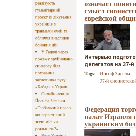
означает поняти
реалізують
смысл сионистс
гуманітарний
еврейской общ
проєкт із лікування
українців з
травмами очей та
обличчя внаслідок
бойових дій
У Гадячі через
Интервью подгото
пожежу зруйновано
делегатов на 37-й
синагогу біля
поховання
Tags:
Иосиф Зисельс
засновника руху
37-й сионистски
«Хабад» в Україні
Онлайн-лекція
Йосифа Зісельса
Федерация тор
«Глобальний право-
палат Израиля г
консервативний
украинским биз
зсув: міф чи
реальність?»
Ваад України