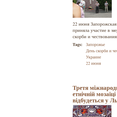
22 июня Запорожская
приняла участие в
ме
скорби и чествования
Tags:
Запорожье
День скорби и ч
Украине
22 июня
Третя міжнарод
етнічній мозаїц
відбудеться у Л