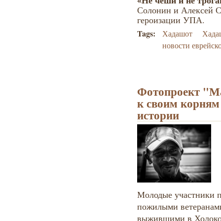
«Не чеши и не трога
Солонин и Алексей С
героизации УПА.
Tags:
Хадашот
Хада
новости еврейск
Фотопроект "М
к своим корням
истории
Молодые участники п
пожилыми ветеранам
выжившими в Холокос