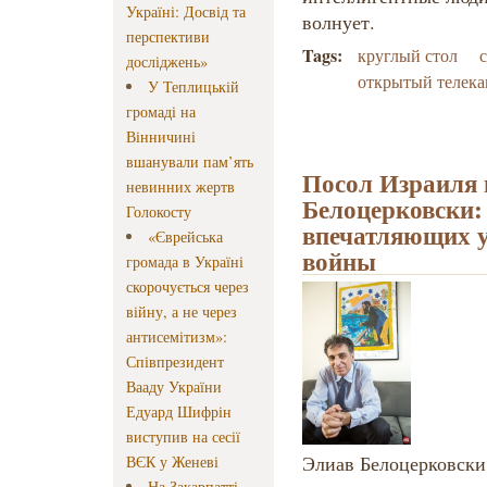
Україні: Досвід та
волнует.
перспективи
Tags:
круглый стол
с
досліджень»
открытый телека
У Теплицькій
громаді на
Вінничині
вшанували пам’ять
Посол Израиля 
невинних жертв
Белоцерковски: 
Голокосту
впечатляющих у
«Єврейська
войны
громада в Україні
скорочується через
війну, а не через
антисемітизм»:
Співпрезидент
Вааду України
Едуард Шифрін
виступив на сесії
Элиав Белоцерковски
ВЄК у Женеві
На Закарпатті