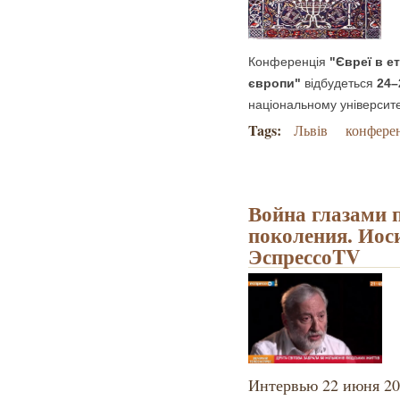
Конференція
"Євреї в ет
європи"
відбудеться
24–
національному університе
Tags:
Львів
конфере
Война глазами 
поколения. Иос
ЭспрессоTV
Интервью 22 июня 20