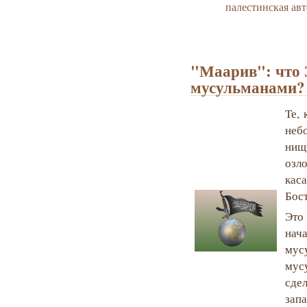
палестинская ав
"Маарив": что 
мусульманами?
Те,
неб
ни
озл
кас
Бос
Это
нач
мусу
мус
сде
зап