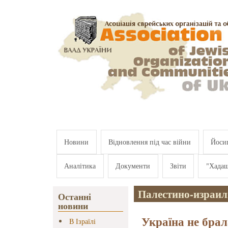
Перейти к основному содержанию
Новини
Відновлення під час війни
Йосип
Аналітика
Документи
Звіти
"Хада
Палестино-израил
Останні
новини
Україна не брал
В Ізраїлі