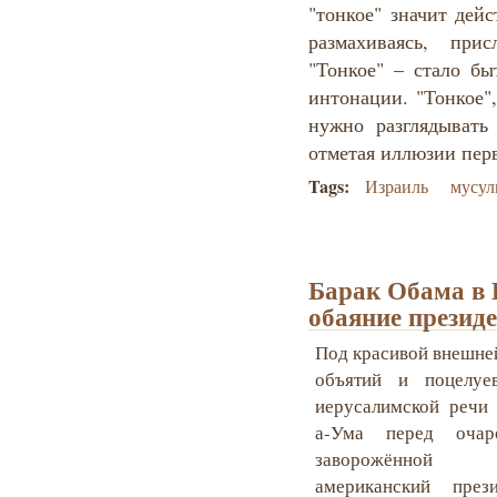
"тонкое" значит дей
размахиваясь, при
"Тонкое" – стало бы
интонации. "Тонкое",
нужно разглядывать
отметая иллюзии перв
Tags:
Израиль
мусул
Барак Обама в 
обаяние презид
Под красивой внешне
объятий и поцелуе
иерусалимской речи
а-Ума перед очар
заворожённой ау
американский през