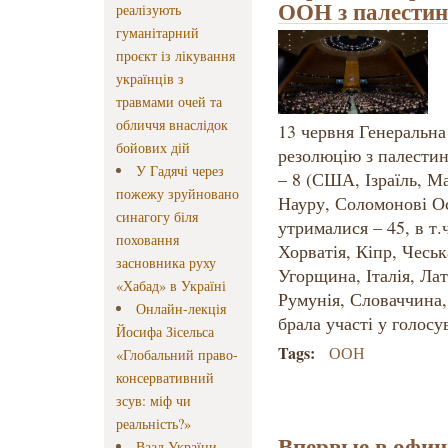
ООН з палестин
реалізують
гуманітарний
проєкт із лікування
українців з
травмами очей та
обличчя внаслідок
13 червня Генеральн
бойових дій
резолюцію з палестин
У Гадячі через
– 8 (США, Ізраїль, М
пожежу зруйновано
Науру, Соломонові Ос
синагогу біля
утрималися – 45, в т.
поховання
Хорватія, Кіпр, Чеськ
засновника руху
Угорщина, Італія, Ла
«Хабад» в Україні
Румунія, Словаччина,
Онлайн-лекція
брала участі у голосу
Йосифа Зісельса
Tags:
ООН
«Глобальний право-
консервативний
зсув: міф чи
реальність?»
Впервые в офиц
Ваад України