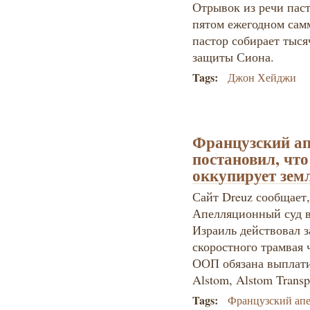
Отрывок из речи пас
пятом ежегодном сам
пастор собирает тыся
защиты Сиона.
Tags:
Джон Хейджи
Французский а
постановил, чт
оккупирует зем
Сайт Dreuz сообщает
Апелляционный суд в
Израиль действовал з
скоростного трамвая 
ООП обязана выплати
Alstom, Alstom Transpo
Tags:
Французский ап