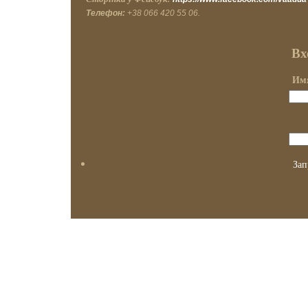
Телефон:
+38 066 420 55 06.
Вх
Имя
Зап