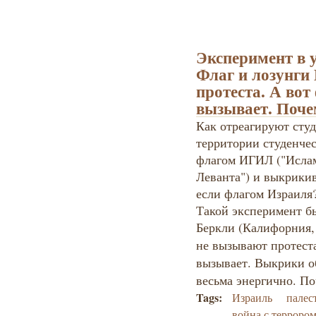
Эксперимент в 
Флаг и лозунг
протеста. А вот
вызывает. Поче
Как отреагируют студ
территории студенчес
флагом ИГИЛ ("Ислам
Леванта") и выкрикив
если флагом Израиля
Такой эксперимент б
Беркли (Калифорния
не вызывают протеста
вызывает. Выкрики о
весьма энергично. П
Tags:
Израиль
палес
война с терроро