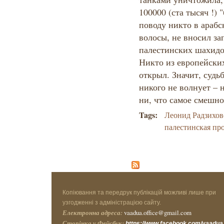
100000 (ста тысяч !) 
поводу никто в арабс
волосы, не вносил за
палестинских шахидо
Никто из европейских
открыл. Значит, судь
никого не волнует – 
ни, что самое смешно
Tags:
Леонид Радзихо
палестинская пр
Копіювання та передрук публікацій можливі лише при
узгодженні з адміністрацією сайту.
Електронна адреса:
vaadua.office@gmail.com
Сторінка у Фейсбук:
https://www.facebook.com/vaadua