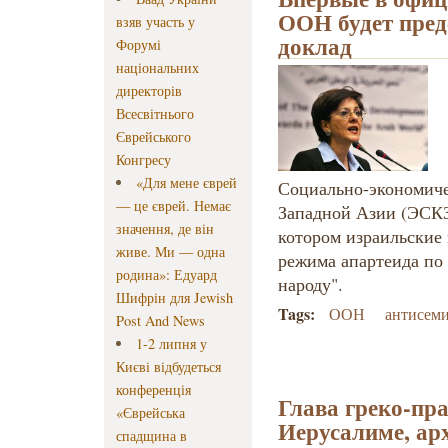
ООН будет пред
взяв участь у
доклад
Форумі
національних
директорів
Всесвітнього
Єврейського
Конгресу
«Для мене єврей
Социально-экономич
— це єврей. Немає
Западной Азии (ЭСКЗ
значення, де він
котором израильские 
живе. Ми — одна
режима апартеида по
родина»: Едуард
народу".
Шифрін для Jewish
Tags:
ООН
антисеми
Post And News
1-2 липня у
Києві відбудеться
конференція
Глава греко-пр
«Єврейська
Иерусалиме, ар
спадщина в