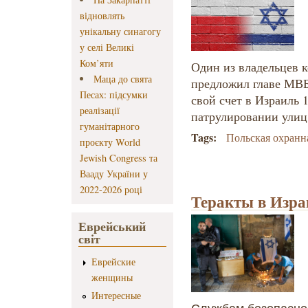
відновлять
унікальну синагогу
у селі Великі
Ком’яти
Один из владельцев
Маца до свята
предложил главе МВБ
Песах: підсумки
свой счет в Израиль 
реалізації
патрулировании улиц
гуманітарного
Tags:
Польская охранн
проєкту World
Jewish Congress та
Вааду України у
2022-2026 році
Теракты в Израи
Еврейський
світ
Еврейские
женщины
Интересные