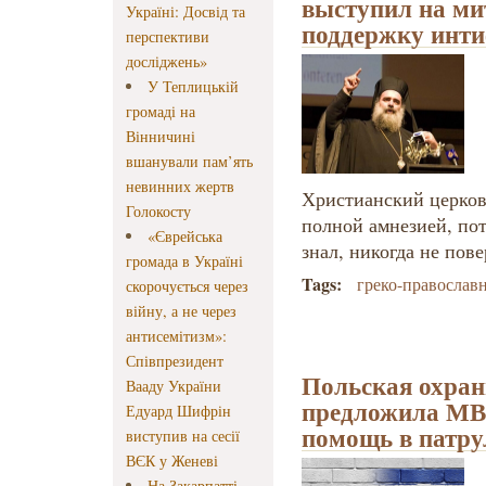
выступил на мит
Україні: Досвід та
поддержку инт
перспективи
досліджень»
У Теплицькій
громаді на
Вінничині
вшанували пам’ять
невинних жертв
Христианский церков
Голокосту
полной амнезией, пото
«Єврейська
знал, никогда не пов
громада в Україні
Tags:
греко-православ
скорочується через
війну, а не через
антисемітизм»:
Співпрезидент
Польская охран
Вааду України
предложила МВ
Едуард Шифрін
помощь в патру
виступив на сесії
ВЄК у Женеві
На Закарпатті