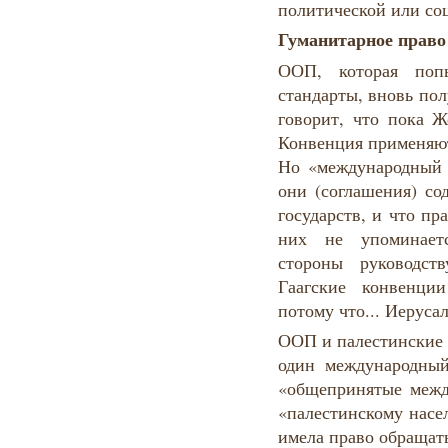
политической или со
Гуманитарное право
ООП, которая попы
стандарты, вновь пол
говорит, что пока Ж
Конвенция применяют
Но «международный с
они (соглашения) со
государств, и что пр
них не упоминаетс
стороны руководст
Гаагские конвенци
потому что... Иеруса
ООП и палестинские 
один международный 
«общепринятые межд
«палестинскому нас
имела право обращать