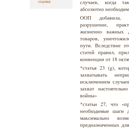
ссылки
случаев, когда та
абсолютно необходим
ООП добавила, ч
разрушение, прак
жизненно важных 
товаров, уничтожи
пути. Вследствие э
статей правил, при
конвенции от 18 октя
*статья 23 (g), кот
захватывать непри
исключением случаев
захват настоятельн
войны»
*статьи 27, что «п
необходимые шаги 
максимально возм
предназначенных для