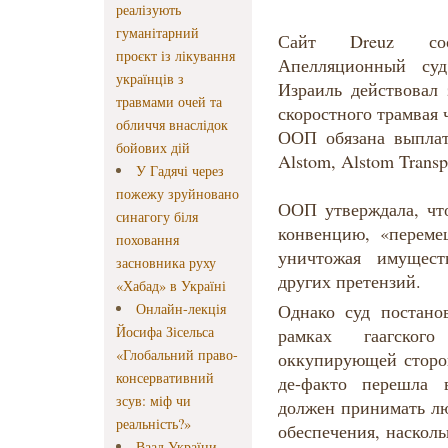
реалізують
гуманітарний
Сайт Dreuz соо
проєкт із лікування
Апелляционный суд
українців з
Израиль действовал 
травмами очей та
скоростного трамвая 
обличчя внаслідок
ООП обязана выплат
бойових дій
Alstom, Alstom Transpo
У Гадячі через
пожежу зруйновано
ООП утверждала, чт
синагогу біля
конвенцию, «переме
поховання
уничтожая имущест
засновника руху
других претензий.
«Хабад» в Україні
Онлайн-лекція
Однако суд постано
Йосифа Зісельса
рамках гаагског
«Глобальний право-
оккупирующей сторон
консервативний
де-факто перешла 
зсув: міф чи
должен принимать лю
реальність?»
обеспечения, наскол
Ваад України