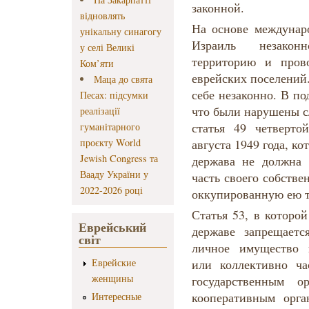
законной.
відновлять
На основе междунар
унікальну синагогу
Израиль незакон
у селі Великі
территорию и прово
Ком’яти
еврейских поселений
Маца до свята
себе незаконно. В п
Песах: підсумки
что были нарушены с
реалізації
статья 49 четверт
гуманітарного
проєкту World
августа 1949 года, к
Jewish Congress та
держава не должна 
Вааду України у
часть своего собстве
2022-2026 році
оккупированную ею 
Статья 53, в которо
Еврейський
державе запрещает
світ
личное имущество 
Еврейские
или коллективно ча
женщины
государственным 
кооперативным орга
Интересные