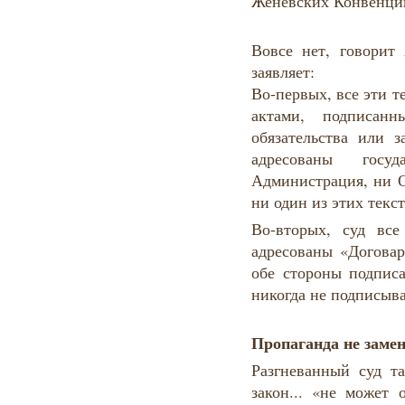
Женевских Конвенци
Вовсе нет, говорит
заявляет:
Во-первых, все эти 
актами, подписан
обязательства или з
адресованы госу
Администрация, ни О
ни один из этих текс
Во-вторых, суд вс
адресованы «Договар
обе стороны подпис
никогда не подписыв
Пропаганда не заме
Разгневанный суд т
закон... «не может 