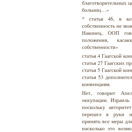
благотворительных ц
больниц…»
* статья 46, в ко
собственность не мо
Наконец, ООП гов
положения, каса
собственности»
статья 4 Гаагской кон
статья 27 Гаагских пр
статья 5 Гаагской ко
статья 53 дополните
конвенциям.
Нет, говорит Апе
оккупации. Израиль 
поскольку авторите
перешел в руки не
принять все меры дл
насколько это возм