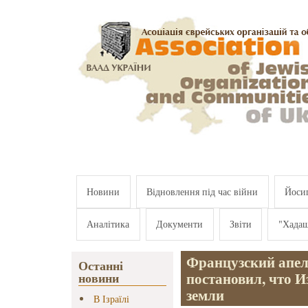
Перейти к основному содержанию
Новини
Відновлення під час війни
Йосип
Аналітика
Документи
Звіти
"Хада
Французский апе
Останні
постановил, что 
новини
земли
В Ізраїлі