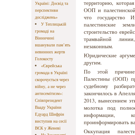
территорию, которая
Україні: Досвід та
ООП и палестинской
перспективи
что государство И
досліджень»
палестинские зем
У Теплицькій
громаді на
строительство еврей
Вінничині
трамвайной лини
вшанували пам’ять
незаконным.
невинних жертв
Юридические аргум
Голокосту
другим.
«Єврейська
По этой причине
громада в Україні
Палестины (ООП) п
скорочується через
судебному разбира
війну, а не через
закончилось в Апелл
антисемітизм»:
2013, вынесением эт
Співпрезидент
молотка под полно
Вааду України
Едуард Шифрін
информации, 
виступив на сесії
проинформировать вас
ВЄК у Женеві
Оккупация палест
На Закарпатті