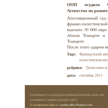
ООП осудила Фр
Агентство по разви
Апелляционный суд
франко-палестинс
выплате 30 000 евро
Alstom Transport и
Transport.
После этого ударом м
Tags:
Французский ап
палестинская ав
рубрика:
Палестино-и
дата:
сентябрь 2013
Копіювання та передрук публікацій можливі лише при
узгодженні з адміністрацією сайту.
Електронна адреса:
vaadua.office@gmail.com