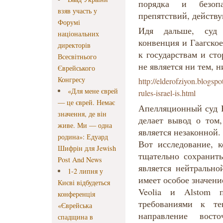
порядка и безоп
взяв участь у
препятствий, действу
Форумі
Идя дальше, суд 
національних
конвенция и Гаагско
директорів
к государствам и ст
Всесвітнього
не является ни тем, н
Єврейського
Конгресу
http://elderofziyon.blogspot
«Для мене єврей
rules-israel-i
s.html
— це єврей. Немає
Апелляционный суд В
значення, де він
делает вывод о том,
живе. Ми — одна
является незаконной.
родина»: Едуард
Вот исследование, 
Шифрін для Jewish
тщательно сохранит
Post And News
является нейтрально
1-2 липня у
имеет особое значени
Києві відбудеться
Veolia и Alstom п
конференція
требованиями к те
«Єврейська
направление вост
спадщина в