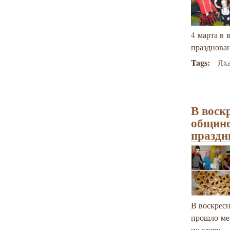
4 марта в
празднова
Tags:
Ях
В воск
общине
праздн
В воскрес
прошло ме
на славу.