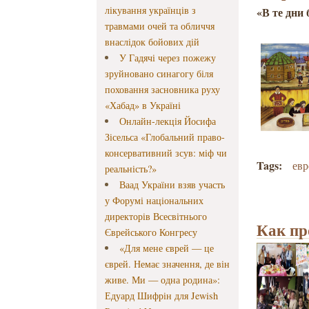
лікування українців з
«В те дни 
травмами очей та обличчя
внаслідок бойових дій
У Гадячі через пожежу
зруйновано синагогу біля
поховання засновника руху
«Хабад» в Україні
Онлайн-лекція Йосифа
Зісельса «Глобальний право-
консервативний зсув: міф чи
Tags:
евр
реальність?»
Ваад України взяв участь
у Форумі національних
директорів Всесвітнього
Как пр
Єврейського Конгресу
«Для мене єврей — це
єврей. Немає значення, де він
живе. Ми — одна родина»:
Едуард Шифрін для Jewish