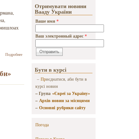
Отримувати новини
Вааду України
рмана,
на,
Ваше имя
*
 мишлоах
Ваш электронный адрес
*
о Как
Подробнее
провели
праздник
Бути в курсі
Пурим в
аби»
Донецкой
–
Пр
иєднатися, аби бути в
области
курсі новин
– Група
«Євреї за Україну»
–
Архів новин за місяцями
–
Основні рубрики сайту
Погода
Погода в
Киеве