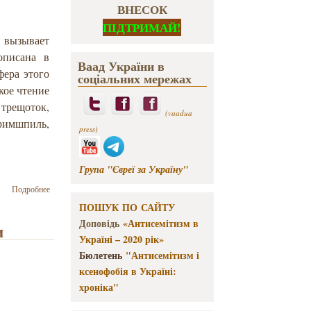
ВНЕСОК
ПІДТРИМАЙ!
й вызывает
описана в
Ваад України в
фера этого
соціальних мережах
кое чтение
 трещоток,
(vaadua
римшпиль,
press)
Група "Євреї за Україну"
о С
Подробнее
праздником
ПОШУК ПО САЙТУ
Пурим!
Доповідь
«Антисемітизм в
и
Україні – 2020 рік»
Бюлетень
"Антисемітизм і
ксенофобія в Україні:
хроніка"