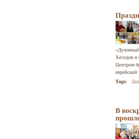
Праздн
«Духовный
Хеседов и
Центром б
еврейской
Tags:
Дон
В воск
прошло