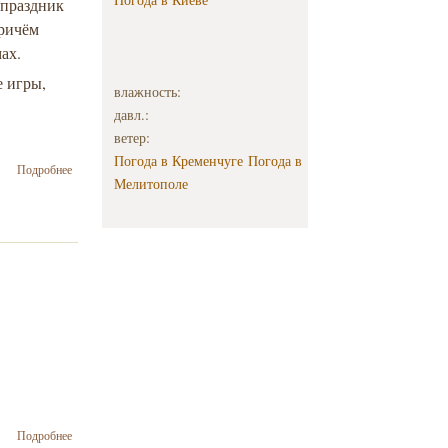
 праздник
причём
ах.
е игры,
влажность:
давл.:
ветер:
Погода в Кременчуге
Погода в
о В
Подробнее
Мелитополе
Запорожской
воскресной
школе «Яхад –
Маккаби»
отпраздновали
весело
праздник
Пурим
о
Подробнее