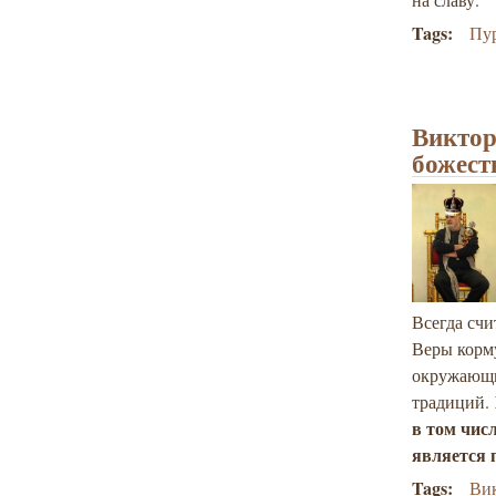
Tags:
Пу
Виктор
божест
Всегда счи
Веры корму
окружающи
традиций.
в том числ
является 
Tags:
Вик