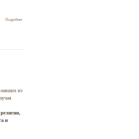
о В
Подробнее
воскресной
еврейской
школе
о
Запорожской
еврейской
общине
«Яхад»
прошло
мероприятие,
посвященное
празднику
Пурим
елавших из
оучая
 религии,
га и