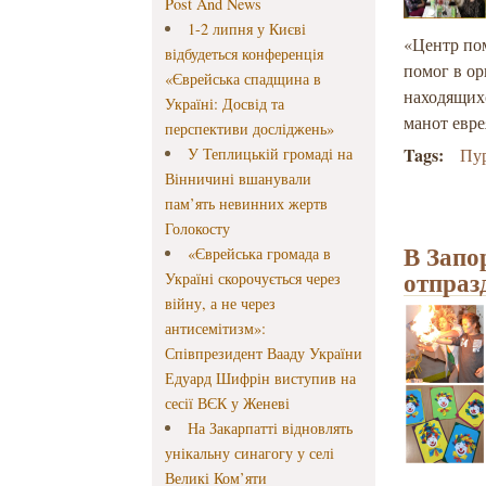
Post And News
1-2 липня у Києві
«Центр по
відбудеться конференція
помог в ор
«Єврейська спадщина в
находящих
Україні: Досвід та
манот евре
перспективи досліджень»
Tags:
У Теплицькій громаді на
Пу
Вінничині вшанували
пам’ять невинних жертв
Голокосту
В Запо
«Єврейська громада в
отпраз
Україні скорочується через
війну, а не через
антисемітизм»:
Співпрезидент Вааду України
Едуард Шифрін виступив на
сесії ВЄК у Женеві
На Закарпатті відновлять
унікальну синагогу у селі
Великі Ком’яти