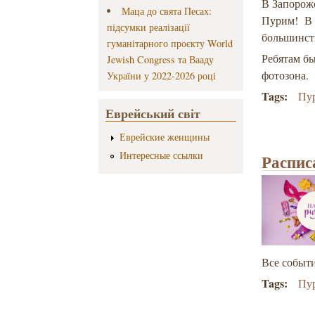
В Запорож
Маца до свята Песах:
Пурим! В 
підсумки реалізації
большинств
гуманітарного проєкту World
Ребятам б
Jewish Congress та Вааду
фотозона.
України у 2022-2026 році
Tags:
Пу
Еврейський світ
Еврейские женщины
Интересные ссылки
Распис
Все событ
Tags:
Пу