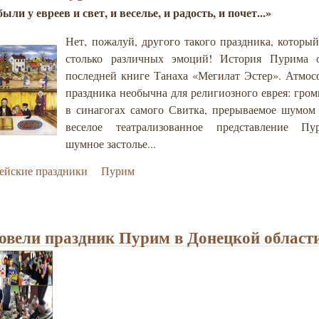
были у евреев и свет, и веселье, и радость, и почет...»
Нет, пожалуй, другого такого праздника, которы
столько различных эмоций! История Пурима 
последней книге Танаха «Мегилат Эстер». Атмос
праздника необычна для религиозного еврея: гром
в синагогах самого Свитка, прерываемое шумом
веселое театрализованное представление Пу
шумное застолье...
ейские праздники
Пурим
овели праздник Пурим в Донецкой област