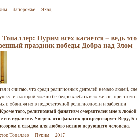
рим
Запорожье
Яхад
 Топаллер: Пурим всех касается – ведь эт
венный праздник победы Добра над Злом
тал и считаю, что среди религиозных деятелей немало людей, сд
шку, из которой можно безбедно хлебать всю жизнь, при этом п
х и обвиняя их в недостаточной религиозности и забвении
Кроме того, религиозный фанатизм омерзителен мне в любой
е и в иудаизме. Уверен, что фанатик дискредитирует Веру, Б-
позором и стыдом для любого истино верующего человека.
тор Топаллер
Пурим
2017