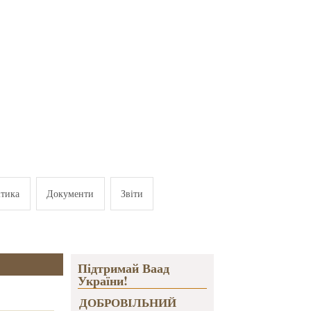
ітика
Документи
Звіти
Підтримай Ваад
України!
ДОБРОВІЛЬНИЙ