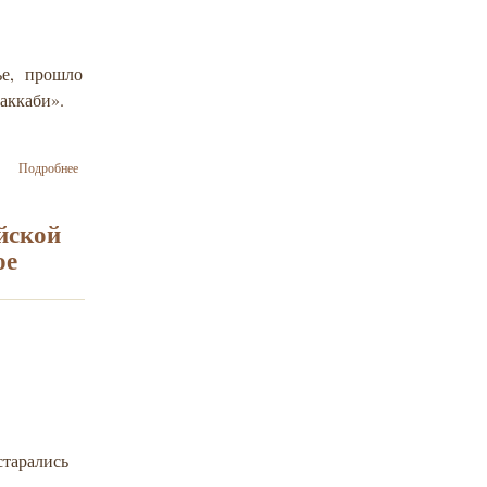
ье, прошло
аккаби».
о В
Подробнее
воскресной
еврейской
школе «Яхад
йской
– Маккаби»,
ое
прошло
празднование
Пурима для
детей
старались