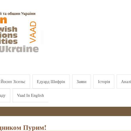
Йосип Зісельс
Едуард Шифрін
Заяви
Історія
Анал
аду
Vaad In English
дником Пурим!