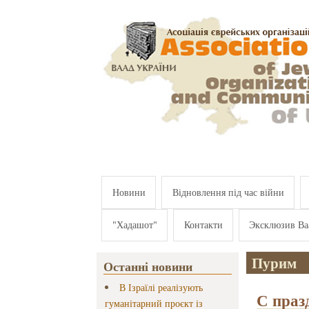
Перейти к основному содержанию
Новини
Відновлення під час війни
"Хадашот"
Контакти
Эксклюзив Ва
Пурим
Останні новини
В Ізраїлі реалізують
С праз
гуманітарний проєкт із