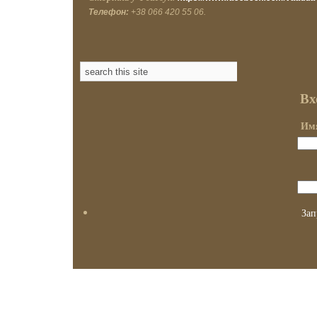
Телефон:
+38 066 420 55 06.
Вх
Имя
Зап