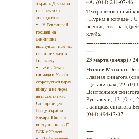
4А, (044) 241-07-46
Україні: Досвід та
перспективи
Театрализованный кон
досліджень»
«Пурим в корчме». С 
У Теплицькій
осень», театра «Дрей
громаді на
клуба.
Вінничині
----------------------------
вшанували пам’ять
----
невинних жертв
23 марта (вечер) / 2
Голокосту
«Єврейська
Чтение Мэгилат Эст
громада в Україні
Главная синагога (син
скорочується через
Щекавицкая, 29, (044
війну, а не через
Центральная синагога
антисемітизм»:
Руставели, 13, (044) 
Співпрезидент
Галицкая синагога Бе
Вааду України
(044) 494-17-37
Едуард Шифрін
----------------------------
виступив на сесії
----
ВЄК у Женеві
На Закарпатті