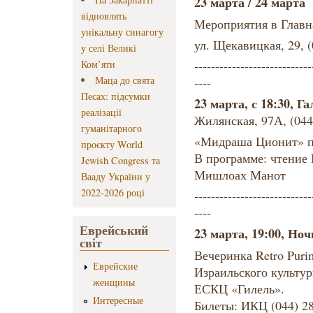
23 марта / 24 марта
відновлять
Мероприятия в Главна
унікальну синагогу
ул. Щекавицкая, 29, (
у селі Великі
Ком’яти
----------------------------
Маца до свята
----
Песах: підсумки
23 марта, с 18:30, Г
реалізації
Жилянская, 97А, (044
гуманітарного
«Мидраша Ционит» п
проєкту World
В программе: чтение
Jewish Congress та
Мишлоах Манот
Вааду України у
2022-2026 році
----------------------------
----
Еврейський
23 марта, 19:00, Но
світ
Вечеринка Retro Purim
Еврейские
Израильского культур
женщины
ЕСКЦ «Гилель».
Интересные
Билеты: ИКЦ (044) 285