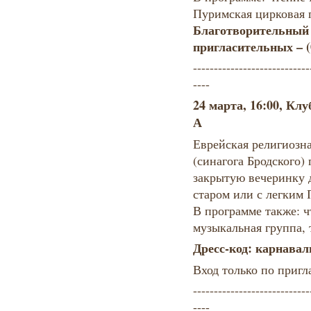
Пуримская цирковая 
Благотворительный в
пригласительных – (0
----------------------------
----
24 марта, 16:00, Клу
А
Еврейская религиозн
(синагога Бродского)
закрытую вечеринку 
старом или с легким
В программе также: ч
музыкальная группа, 
Дресс-код: карнава
Вход только по пригл
----------------------------
----