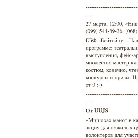
----------------------------
----
27 марта, 12:00, «Ни
(099) 544-89-36, (068)
ЕБФ «Бейтейну – Наш
программе: театраль
выступления, фейс-ар
множество мастер-кл
костюм, конечно, чте
конкурсы и призы. Це
от 0 :-)
----------------------------
----
От UUJS
«Мишлоах манот в ка
акция для пожилых о
волонтеров для участ