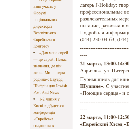
лагерь J-Holiday: тво
взяв участь у
профессиональные в
Форумі
развлекательных мер
національних
питание, развозка в 
директорів
Подробная информаци
Всесвітнього
(044) 230-04-63, (044)
Єврейського
Конгресу
----------------------------
«Для мене єврей
----
— це єврей. Немає
21 марта, 13:00-14:30
значення, де він
Азриэль», ул. Питерск
живе. Ми — одна
Пуримшпиль для кли
родина»: Едуард
Шушане»
. С участи
Шифрін для Jewish
«Поющие сердца» и с
Post And News
1-2 липня у
----------------------------
Києві відбудеться
----
конференція
22 марта, 11:00-12:3
«Єврейська
«Еврейский Хэсэд «
спадщина в