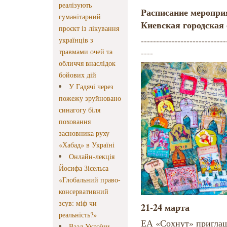
реалізують
Расписание меропри
гуманітарний
Киевская городская
проєкт із лікування
----------------------------
українців з
травмами очей та
----
обличчя внаслідок
бойових дій
У Гадячі через
пожежу зруйновано
синагогу біля
поховання
засновника руху
«Хабад» в Україні
Онлайн-лекція
Йосифа Зісельса
«Глобальний право-
консервативний
зсув: міф чи
21-24 марта
реальність?»
ЕА «Сохнут» приглаша
Ваад України