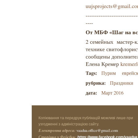
uujsprojects@gmail.c
----------------------------
----
От МБФ «Шаг на вс
2 семейных мастер-к
технике свитофлорис
сообщены дополните
Елена Кремер
kremer
Tags:
Пурим
еврейс
рубрика:
Праздники
дата:
Март 2016
Копіювання та передрук публікацій можливі лише при
узгодженні з адміністрацією сайту.
Електронна адреса:
vaadua.office@gmail.com
Сторінка у Фейсбук:
https://www.facebook.com/vaadua