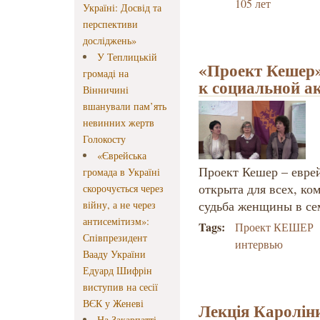
105 лет
Україні: Досвід та
перспективи
досліджень»
У Теплицькій
«Проект Кешер» 
громаді на
к социальной а
Вінничині
вшанували пам’ять
невинних жертв
Голокосту
«Єврейська
Проект Кешер – еврей
громада в Україні
открыта для всех, ко
скорочується через
судьба женщины в се
війну, а не через
антисемітизм»:
Tags:
Проект КЕШЕР
Співпрезидент
интервью
Вааду України
Едуард Шифрін
виступив на сесії
ВЄК у Женеві
Лекція Каролі
На Закарпатті