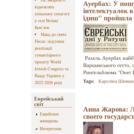
Ауербах: У пош
відновлять
інтелектуалок в
унікальну синагогу
їдиш" пройшла 
у селі Великі
Ком’яти
Маца до свята
Песах: підсумки
реалізації
гуманітарного
Рахель Ауербах найбі
проєкту World
Варшавського гетто, о
Jewish Congress та
Ринґельблюма "Онеґ 
Вааду України у
Tags:
Кароліна Шиман
2022-2026 році
Еврейський
світ
Анна Жарова: Л
Еврейские
своего государс
женщины
Интересные