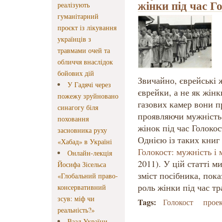
жінки під час Г
реалізують
гуманітарний
проєкт із лікування
українців з
травмами очей та
обличчя внаслідок
бойових дій
Звичайно, єврейські 
У Гадячі через
єврейки, а не як жінк
пожежу зруйновано
газових камер вони п
синагогу біля
проявляючи мужність 
поховання
жінок під час Голоко
засновника руху
Однією із таких книг
«Хабад» в Україні
Голокост: мужність і
Онлайн-лекція
2011). У цій статті м
Йосифа Зісельса
зміст посібника, пок
«Глобальний право-
роль жінки під час тр
консервативний
зсув: міф чи
Tags:
Голокост
прое
реальність?»
Ваад України