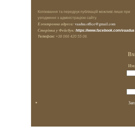
Копіювання та передрук публікацій можливі лише при
узгодженні з адміністрацією сайту.
Електронна адреса:
vaadua.office@gmail.com
Сторінка у Фейсбук:
https://www.facebook.com/vaadua
Телефон:
+38 066 420 55 06.
Вх
Имя
Зап