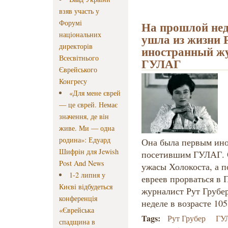
взяв участь у
Форумі
На прошлой неде
національних
ушла из жизни 
директорів
иностранный жу
Всесвітнього
ГУЛАГ
Єврейського
Конгресу
«Для мене єврей
— це єврей. Немає
значення, де він
живе. Ми — одна
родина»: Едуард
Она была первым ин
Шифрін для Jewish
посетившим ГУЛАГ. О
Post And News
ужасы Холокоста, а 
1-2 липня у
евреев прорваться в 
Києві відбудеться
журналист Рут Грубе
конференція
неделе в возрасте 105
«Єврейська
Tags:
Рут Грубер
ГУ
спадщина в