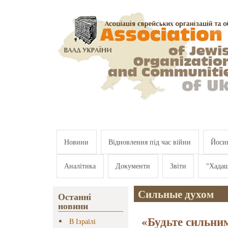
Перейти к основному содержанию
Новини
Відновлення під час війни
Йосип
Аналітика
Документи
Звіти
"Хада
Сильные духом
Останні
новини
«Будьте сильни
В Ізраїлі