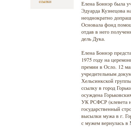
ссылки
Елена Боннэр была у
Эдуарда Кузнецова на
неоднократно допраш
Основала фонд помо
отдав в него получе
дель Дука.
Елена Боннэр предста
1975 году на церемо
премии в Осло. 12 ма
учредительным доку
Хельсинкской группы
ссылку в город Горьки
осуждена Горьковским
УК РСФСР (клевета н
государственный стро
высылки мужа в г. Го
с мужем вернулась в 