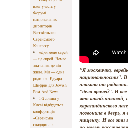
взяв участь у
Форумі
національних
директорів
Всесвітнього
Єврейського
Конгресу
«Для мене єврей
— це єврей. Немає
значення, де він
"Я москвичка, еврей
живе. Ми — одна
национальности". В 
родина»: Едуард
плакала от радости
Шифрін для Jewish
"дела врачей". И все
Post And News
что какой-никакой, 
1-2 липня у
карагандинского лаге
Києві відбудеться
конференція
позвонила в дверь, я 
«Єврейська
нищенку. И все эти г
спадщина в
по моему расстрелян