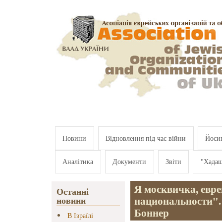
Перейти к основному содержанию
Новини
Відновлення під час війни
Йосип
Аналітика
Документи
Звіти
"Хада
Я москвичка, евр
Останні
национальности".
новини
Боннер
В Ізраїлі