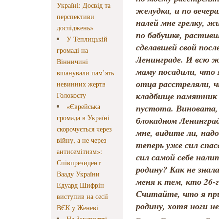
Україні: Досвід та
желудка, и по вечер
перспективи
налей мне грелку, ж
досліджень»
по бабушке, растивш
У Теплицькій
сделавшей свой посл
громаді на
Ленинграде. И всю ж
Вінничині
маму посадили, что 
вшанували пам’ять
отца расстреляли, 
невинних жертв
кладбище памятник 
Голокосту
«Єврейська
пустота. Виновата,
громада в Україні
блокадном Ленинград
скорочується через
мне, видите ли, над
війну, а не через
теперь уже сил спа
антисемітизм»:
сил самой себе налит
Співпрезидент
родину? Как не знал
Вааду України
меня к тем, кто 26-
Едуард Шифрін
Считайте, что я пр
виступив на сесії
родину, хотя ноги н
ВЄК у Женеві
На Закарпатті