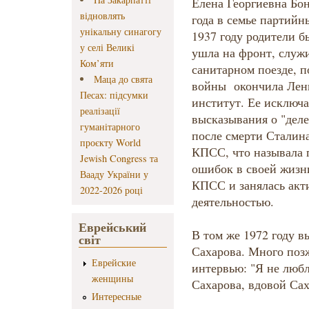
Елена Георгиевна Бон
відновлять
года в семье партийн
унікальну синагогу
1937 году родители б
у селі Великі
ушла на фронт, служи
Ком’яти
санитарном поезде, п
Маца до свята
войны окончила Лен
Песах: підсумки
институт. Ее исключа
реалізації
высказывания о "деле
гуманітарного
после смерти Сталина
проєкту World
КПСС, что называла 
Jewish Congress та
ошибок в своей жизни
Вааду України у
КПСС и занялась акт
2022-2026 році
деятельностью.
Еврейський
В том же 1972 году в
світ
Сахарова. Много позж
Еврейские
интервью: "Я не люб
женщины
Сахарова, вдовой Саха
Интересные