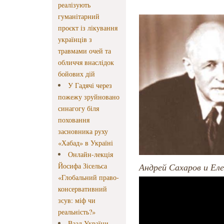
реалізують
гуманітарний
проєкт із лікування
українців з
травмами очей та
обличчя внаслідок
бойових дій
У Гадячі через
пожежу зруйновано
синагогу біля
поховання
засновника руху
«Хабад» в Україні
Онлайн-лекція
Йосифа Зісельса
Андрей Сахаров и Еле
«Глобальний право-
консервативний
зсув: міф чи
реальність?»
Ваад України