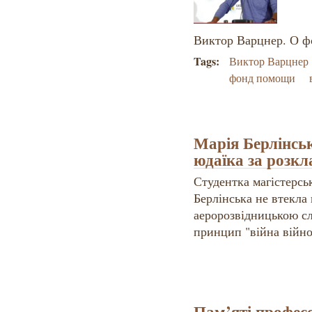
Виктор Варцнер
. О 
Tags:
Виктор Варцнер
фонд помощи
Марія Берлінськ
юдаїка за розк
Студентка магістерсь
Берлінська не втекла 
аеророзвідницькою с
принцип "війна війно
Пам’яті профес