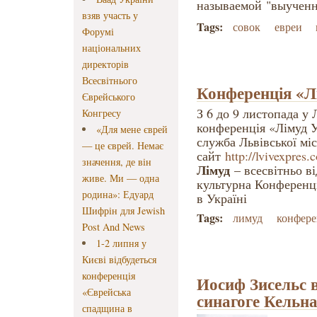
называемой "выученн
взяв участь у
Tags:
совок
евреи
Форумі
національних
директорів
Всесвітнього
Конференція «Л
Єврейського
З 6 до 9 листопада у
Конгресу
конференція «Лімуд У
«Для мене єврей
служба Львівської міс
— це єврей. Немає
сайт
http://lvivexpres.
значення, де він
Лімуд
– всесвітньо ві
живе. Ми — одна
культурна Конференці
родина»: Едуард
в Україні
Шифрін для Jewish
Tags:
лимуд
конфере
Post And News
1-2 липня у
Києві відбудеться
конференція
Иосиф Зисельс 
«Єврейська
синагоге Кельн
спадщина в