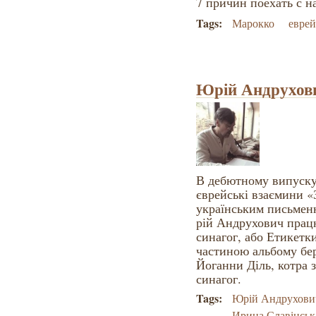
7 причин поехать с н
Tags:
Марокко
евре
Юрій Андрухович
В дебютному випуску 
єврейські взаємини «
українським письме
рій Андрухович працю
синагог, або Етикетк
частиною альбому бе
Йоганни Діль, котра 
синагог.
Tags:
Юрій Андрухови
Ирина Славінськ