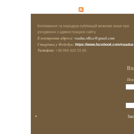
Копіювання та передрук публікацій можливі лише при
узгодженні з адміністрацією сайту.
Електронна адреса:
vaadua.office@gmail.com
Сторінка у Фейсбук:
https://www.facebook.com/vaadua
Телефон:
+38 066 420 55 06.
Вх
Имя
Зап