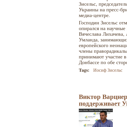
Зисельс, председател
Украины на пресс-бр
медиа-центре.
Господин Зисельс отм
опирался на научные
Вячеслава Лихачева,
Умланда, занимающих
европейского неонаци
члены праворадикаль
принимают участие в
Донбассе по обе сто
Tags:
Иосиф Зисельс
Виктор Варцнер
поддерживает У