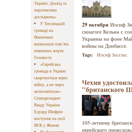
Україні: Досвід та
перспективи
досліджень»
У Теплицькій
29 октября
Иосиф Зи
громаді на
синагоге Кельна
с со
Вінничині
Украины на фоне Май
вшанували пам’ять
войны на Донбассе.
невинних жертв
Tags:
Иосиф Зисельс
Голокосту
«Єврейська
громада в Україні
скорочується через
Чехия удостоил
війну, а не через
"британского 
антисемітизм»:
Співпрезидент
Вааду України
Едуард Шифрін
виступив на сесії
105-летнему британс
ВЄК у Женеві
еврейского происхожд
На Закарпатті