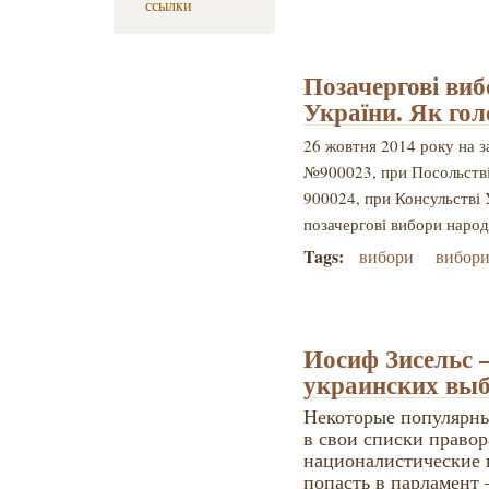
ссылки
Позачергові виб
України. Як гол
26 жовтня 2014 року на 
№900023, при Посольстві 
900024, при Консульстві 
позачергові вибори народ
Tags:
вибори
вибори
Иосиф Зисельс 
украинских вы
Некоторые популярны
в свои списки правор
националистические 
попасть в парламент 