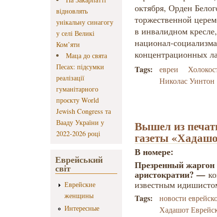
октября, Орден Белог
відновлять
торжественной церем
унікальну синагогу
в инвалидном кресле,
у селі Великі
национал-социализма,
Ком’яти
концентрационных ла
Маца до свята
Песах: підсумки
Tags:
евреи
Холокос
реалізації
Николас Уинтон
гуманітарного
проєкту World
Jewish Congress та
Вааду України у
Вышел из печат
2022-2026 році
газеты «Хадашо
В номере:
Еврейський
Презренный жаргон 
світ
аристократии?
—
ко
известным идишисто
Еврейские
женщины
Tags:
новости еврейск
Интересные
Хадашот Еврейс