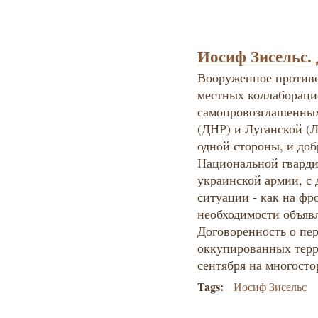
Иосиф Зисельс.
Вооруженное противо
местных коллабораци
самопровозглашенных
(ДНР) и Луганской (
одной стороны, и доб
Национальной гварди
украинской армии, с 
ситуации - как на фро
необходимости объяв
Договоренность о пе
оккупированных терр
сентября на многост
Tags:
Иосиф Зисельс