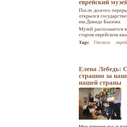
еврейский музе
После долгого переры
открылся государств
им.Давида Баазова.
Музей располаается 
старом еврейском ква
Tags:
Тбилиси
еврей
Елена Лебедь: 
страшно за наше
нашей страны
Мои дорогие юные па