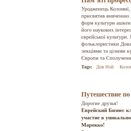
Уродженець Коломиї, 
присвятив вивченню л
форм культури ашкена
його наукових інтере
єврейської культури. 
фольклористики Дова
лекціями та цілими к
Європи та Сполучени
Tags:
Дов Ной
Коло
Путешествие по
Дорогие друзья!
Еврейский Бизнес к
участие в уникальн
Марокко!