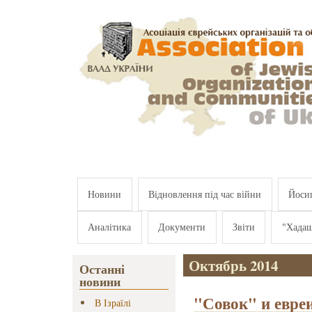
Перейти к основному содержанию
Новини
Відновлення під час війни
Йосип
Аналітика
Документи
Звіти
"Хада
Октябрь 2014
Останні
новини
"Совок" и евре
В Ізраїлі