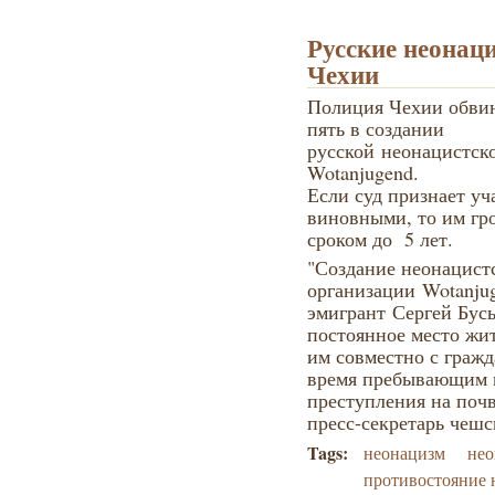
Русские неонац
Чехии
Полиция Чехии обвин
пять в создании
русской неонацистск
Wotanjugend.
Если суд признает уч
виновными, то им гр
сроком до 5 лет.
"Создание неонацист
организации
Wotanju
эмигрант
Сергей Бус
постоянное место жит
им совместно с граж
время пребывающим в
преступления на почв
пресс-секретарь чеш
Tags:
неонацизм
нео
противостояние 