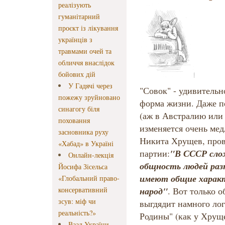
реалізують
гуманітарний
проєкт із лікування
українців з
травмами очей та
обличчя внаслідок
бойових дій
У Гадячі через
"Совок" - удивительн
пожежу зруйновано
форма жизни. Даже п
синагогу біля
(аж в Австралию или
поховання
изменяется очень мед
засновника руху
Никита Хрущев, пров
«Хабад» в Україні
"В СССР сло
партии:
Онлайн-лекція
общность людей раз
Йосифа Зісельса
имеют общие характ
«Глобальний право-
народ"
консервативний
. Вот только 
зсув: міф чи
выгдядит намного лог
реальність?»
Родины" (как у Хруще
Ваад України