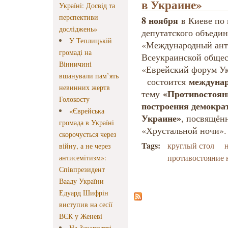
в Украине»
Україні: Досвід та
перспективи
8 ноября
в Киеве по
досліджень»
депутатского объеди
У Теплицькій
«Международный ант
громаді на
Всеукраинской общес
Вінничині
«Еврейский форум Ук
вшанували пам’ять
междунар
состоится
невинних жертв
«Противостояни
тему
Голокосту
построения демокра
«Єврейська
Украине»
, посвящён
громада в Україні
«Хрустальной ночи».
скорочується через
Tags:
круглый стол
війну, а не через
противостояние 
антисемітизм»:
Співпрезидент
Вааду України
Едуард Шифрін
виступив на сесії
ВЄК у Женеві
На Закарпатті