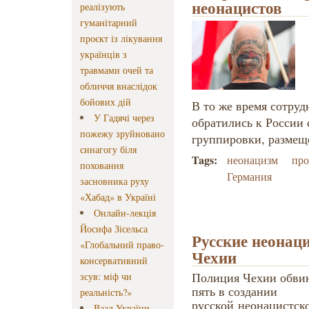
неонацистов
реалізують
гуманітарний
проєкт із лікування
українців з
травмами очей та
обличчя внаслідок
бойових дій
В то же время сотру
У Гадячі через
обратились к России 
пожежу зруйновано
группировки, размещ
синагогу біля
Tags:
неонацизм
про
поховання
Германия
засновника руху
«Хабад» в Україні
Онлайн-лекція
Йосифа Зісельса
Русские неонац
«Глобальний право-
Чехии
консервативний
Полиция Чехии обвин
зсув: міф чи
пять в создании
реальність?»
русской неонацистск
Ваад України