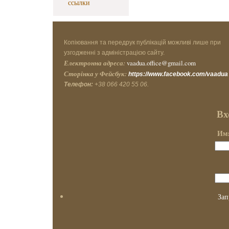
ссылки
Копіювання та передрук публікацій можливі лише при
узгодженні з адміністрацією сайту.
Електронна адреса:
vaadua.office@gmail.com
Сторінка у Фейсбук:
https://www.facebook.com/vaadua
Телефон:
+38 066 420 55 06.
Вх
Имя
Зап