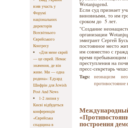
Wotanjugend.
взяв участь у
Если суд признает уч
Форумі
виновными, то им гр
національних
сроком до 5 лет.
директорів
"Создание неонацист
Всесвітнього
организации
Wotanju
Єврейського
эмигрант
Сергей Бус
постоянное место жит
Конгресу
им совместно с граж
«Для мене єврей
время пребывающим в
— це єврей. Немає
преступления на почв
значення, де він
пресс-секретарь чеш
живе. Ми — одна
Tags:
неонацизм
нео
родина»: Едуард
противостояние 
Шифрін для Jewish
Post And News
1-2 липня у
Києві відбудеться
Международный 
конференція
«Противостояни
«Єврейська
построения дем
спадщина в