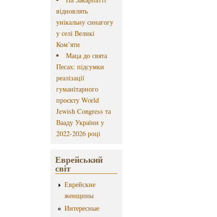
відновлять
унікальну синагогу
у селі Великі
Ком’яти
Маца до свята
Песах: підсумки
реалізації
гуманітарного
проєкту World
Jewish Congress та
Вааду України у
2022-2026 році
Еврейський
світ
Еврейские
женщины
Интересные