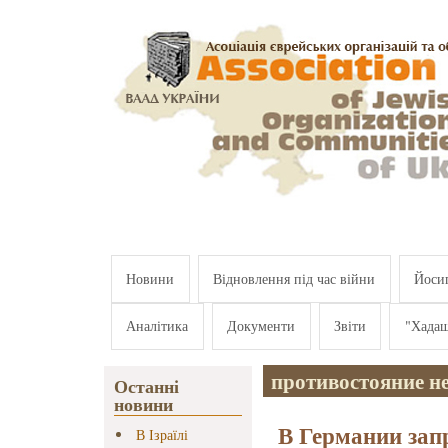
Перейти к основному содержанию
Новини
Відновлення під час війни
Йосип
Аналітика
Документи
Звіти
"Хада
противостояние н
Останні
новини
В Германии зап
В Ізраїлі