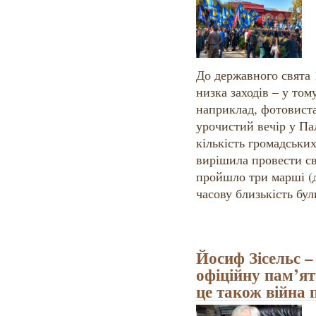
До державного свята 
низка заходів – у том
наприклад, фотовист
урочистий вечір у Пал
кількість громадських
вирішила провести сво
пройшло три марші (д
часову близькість бул
Йосиф Зісельс –
офіційну пам’ят
це також війна 