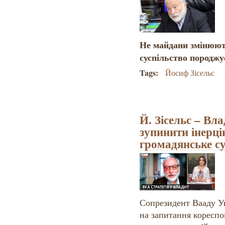
Не майдани змінюють
суспільство породж
Tags:
Йосиф Зісельс
Й. Зісельс – Вла
зупинити інерці
громадянське су
Сопрезидент Вааду Ук
на запитання кореспо