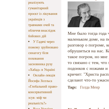
реалізують
гуманітарний
проєкт із лікування
українців з
травмами очей та
обличчя внаслідок
Мне было тогда года 
бойових дій
маленьком доме, на 
У Гадячі через
разговор о погроме, 
пожежу зруйновано
обрушиться на нас. Ко
синагогу біля
такое погром, но мне 
поховання
то связано с тем, что
засновника руху
подонков с ножами и 
«Хабад» в Україні
кричит: "Христа расп
Онлайн-лекція
сделают что-то ужасн
Йосифа Зісельса
«Глобальний право-
Tags:
Голда Меир
консервативний
зсув: міф чи
реальність?»
Ваад України