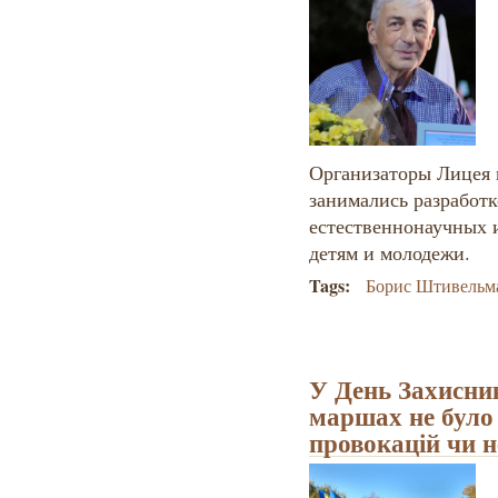
Организаторы Лицея 
занимались разработ
естественнонаучных 
детям и молодежи.
Tags:
Борис Штивельм
У День Захисник
маршах не було 
провокацій чи н