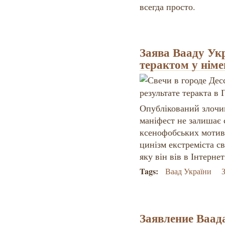
всегда просто.
Заява Вааду Укр
терактом у німе
Опублікований злочи
маніфест не залишає 
ксенофобських мотив
цинізм екстреміста с
яку він вів в Інтернет
Tags:
Ваад України
З
Заявление Ваад