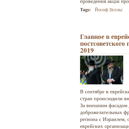
проведення акцій про
Tags:
Йосиф Зісельс
Главное в евре
постсоветского 
2019
В сентябре в еврейск
стран происходили в
За внешним фасадом
доброжелательных фр
региона с Израилем, 
еврейских организац