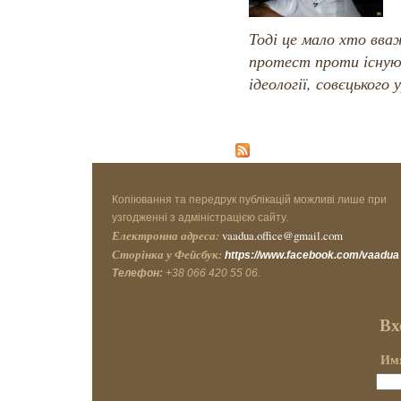
Тоді це мало хто вва
протест проти існую
ідеології, совєцького 
Копіювання та передрук публікацій можливі лише при
узгодженні з адміністрацією сайту.
Електронна адреса:
vaadua.office@gmail.com
Сторінка у Фейсбук:
https://www.facebook.com/vaadua
Телефон:
+38 066 420 55 06.
Вх
Имя