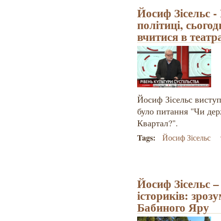
Йосиф Зісельс 
політиці, сьогод
вчитися в теат
Йосиф Зісельс виступ
було питання "Чи де
Квартал?".
Tags:
Йосиф Зісельс
Йосиф Зісельс –
істориків: зрозу
Бабиного Яру