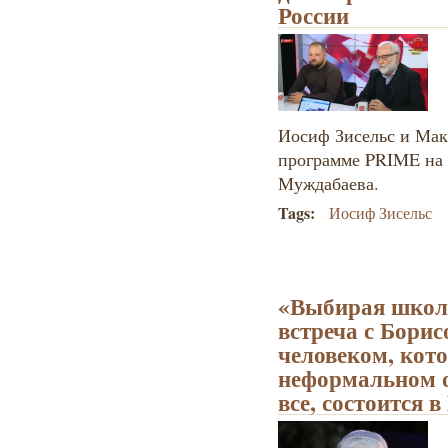
России
Иосиф Зисельс и Ма
программе PRIME на к
Муждабаева.
Tags:
Иосиф Зисельс
«Выбирая школу
встреча с Бори
человеком, кото
неформальном о
все, состоится в