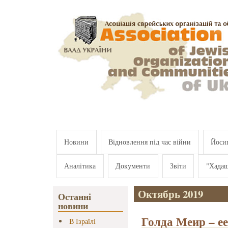
Перейти к основному содержанию
Новини
Відновлення під час війни
Йосип
Аналітика
Документи
Звіти
"Хада
Октябрь 2019
Останні
новини
Голда Меир – е
В Ізраїлі