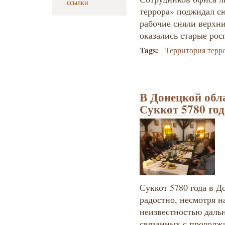
ссылки
террора» поджидал с
рабочие сняли верхни
оказались старые рос
Tags:
Территория терр
В Донецкой обл
Суккот 5780 год
Суккот 5780 года в 
радостно, несмотря н
неизвестностью даль
связанных с продол