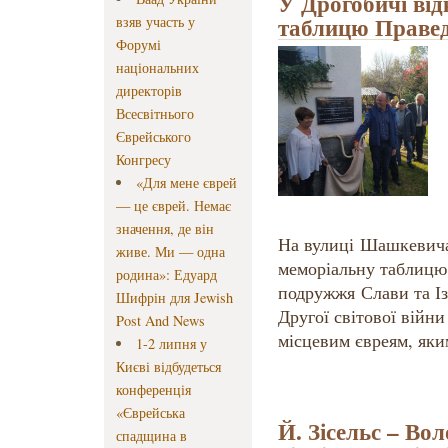
У Дрогобичі ві
таблицю Правед
взяв участь у
Форумі
національних
директорів
Всесвітнього
Єврейського
Конгресу
«Для мене єврей
— це єврей. Немає
значення, де він
На вулиці Шашкевича,
живе. Ми — одна
меморіальну таблицю 
родина»: Едуард
подружжя Слави та Із
Шифрін для Jewish
Другої світової війн
Post And News
місцевим євреям, яки
1-2 липня у
Києві відбудеться
конференція
«Єврейська
Й. Зісельс – Во
спадщина в