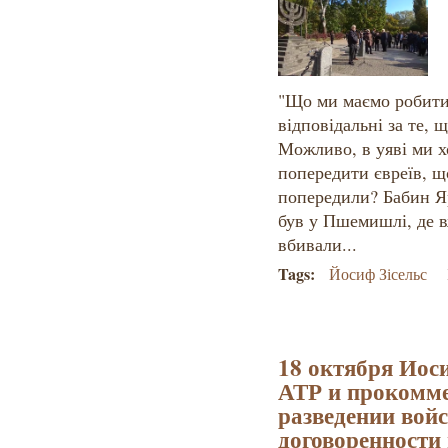
"Що ми маємо робити
відповідальні за те, щ
Можливо, в уяві ми х
попередити євреїв, що
попередили? Бабин Я
був у Пшемишлі, де в
вбивали...
Tags:
Йосиф Зісельс
18 октября Иос
АТР и прокомме
разведении войс
договоренности 