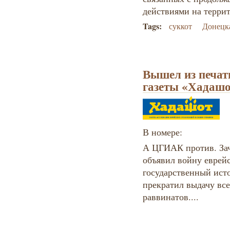
действиями на терри
Tags:
суккот
Донецка
Вышел из печат
газеты «Хадаш
В номере:
А ЦГИАК против. Зач
объявил войну еврей
государственный ист
прекратил выдачу вс
раввинатов....