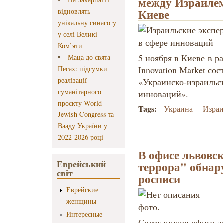
между Израилем
Киеве
відновлять
унікальну синагогу
у селі Великі
Ком’яти
5 ноября в Киеве в 
Маца до свята
Песах: підсумки
Innovation Market со
реалізації
«Украинско-израильск
гуманітарного
инноваций».
проєкту World
Tags:
Украина
Израи
Jewish Congress та
Вааду України у
2022-2026 році
В офисе львовс
Еврейський
террора" обнар
світ
росписи
Еврейские
женщины
Интересные
Сотрудников офиса л