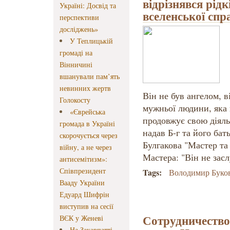
відрізнявся рід
Україні: Досвід та
вселенської спр
перспективи
досліджень»
У Теплицькій
громаді на
Вінничині
вшанували пам’ять
невинних жертв
Він не був ангелом, 
Голокосту
мужньої людини, яка 
«Єврейська
продовжує свою діяль
громада в Україні
надав Б-г та його бат
скорочується через
Булгакова "Мастер та
війну, а не через
Мастера: "Він не засл
антисемітизм»:
Співпрезидент
Tags:
Володимир Буко
Вааду України
Едуард Шифрін
виступив на сесії
Сотрудничество
ВЄК у Женеві
На Закарпатті