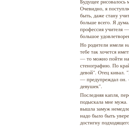
Будущее рисовалось м
Очевидно, я поступл
быть, даже стану учи
больше всего. Я дума
профессия учителя — 
большое удовлетворе
Но родители имели на
тебе так хочется име
— то можно пойти на
стенографию. По край
девой". Отец кивал. 
— предупреждал он.
девушек".
Последняя капля, пе
подыскала мне мужа. 
вышла замуж немедлен
надо было быть увере
достигну подходящего