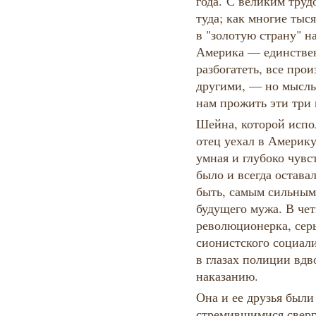
года. С великим труд
туда; как многие тыс
в "золотую страну" на
Америка — единствен
разбогатеть, все прои
другими, — но мысль,
нам прожить эти три 
Шейна, которой испол
отец уехал в Америку
умная и глубоко чувс
было и всегда остав
быть, самым сильным,
будущего мужа. В чет
революционерка, серь
сионистского социал
в глазах полиции вд
наказанию.
Она и ее друзья были
стремившимися сверг