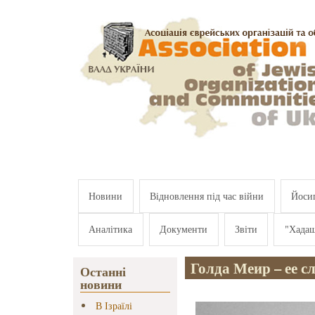
Перейти к основному содержанию
Новини
Відновлення під час війни
Йосип
Аналітика
Документи
Звіти
"Хада
Голда Меир – ее с
Останні
новини
В Ізраїлі