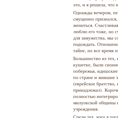
это, и я решила, что
Однажды вечером, пе
смущенно признался, 
жениться. Счастливая
люблю его тоже, но 
для замужества, мы с
подождать. Отношени
тайне, но все время п
Большинство из тех, 
кушетке, были сиони
побережья, идишские
по стране и жившие з
(еврейское братство,
принадлежал). Короче
полностью интегриров
милуокской общины и 
учреждения.
Среди тех, кого я то