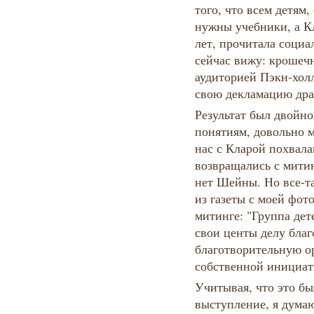
того, что всем детям,
нужны учебники, а Кл
лет, прочитала социа
сейчас вижу: крошечн
аудиторией Пэкн-хол
свою декламацию дра
Результат был двойно
понятиям, довольно м
нас с Кларой похвала
возвращались с митин
нет Шейны. Но все-та
из газеты с моей фот
митинге: "Группа дете
свои центы делу благ
благотворительную о
собственной инициати
Учитывая, что это б
выступление, я думаю