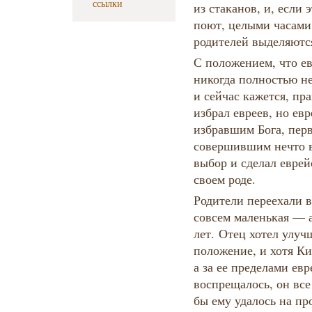
ссылки
из стаканов, и, если
поют, целыми часами
родителей выделяютс
С положением, что е
никогда полностью не
и сейчас кажется, пра
избрал евреев, но ев
избравшим Бога, пер
совершившим нечто в
выбор и сделал евре
своем роде.
Родители переехали 
совсем маленькая — а
лет. Отец хотел улуч
положение, и хотя Ки
а за ее пределами евр
воспрещалось, он все
бы ему удалось на про