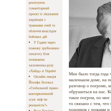
реалізують
гуманітарний
проєкт із лікування
українців з
травмами очей та
обличчя внаслідок
бойових дій
У Гадячі через
пожежу зруйновано
синагогу біля
поховання
засновника руху
«Хабад» в Україні
Мне было тогда года 
Онлайн-лекція
маленьком доме, на 
Йосифа Зісельса
разговор о погроме, 
«Глобальний право-
обрушиться на нас. Ко
консервативний
такое погром, но мне 
зсув: міф чи
то связано с тем, что
реальність?»
подонков с ножами и 
Ваад України