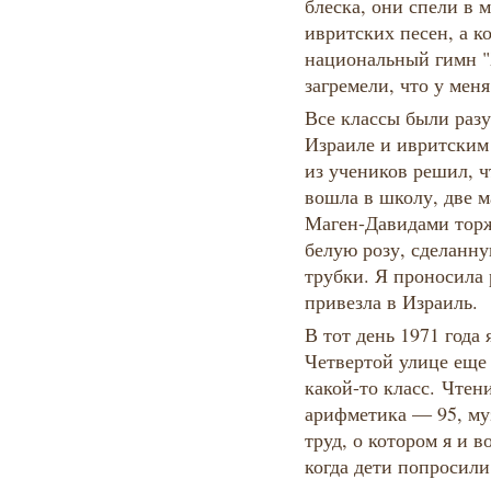
блеска, они спели в
ивритских песен, а к
национальный гимн "Х
загремели, что у мен
Все классы были раз
Израиле и ивритским
из учеников решил, ч
вошла в школу, две м
Маген-Давидами торж
белую розу, сделанну
трубки. Я проносила р
привезла в Израиль.
В тот день 1971 года
Четвертой улице еще 
какой-то класс. Чтен
арифметика — 95, му
труд, о котором я и 
когда дети попросили 