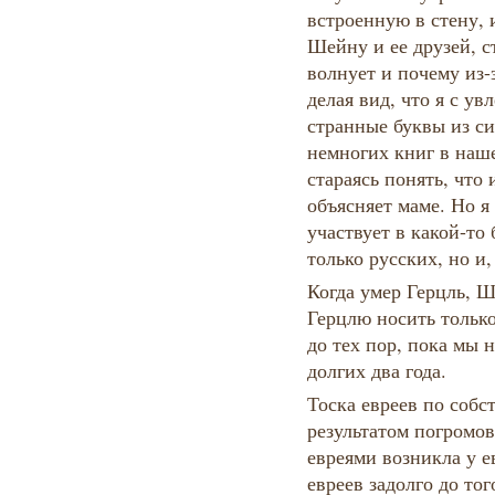
встроенную в стену, 
Шейну и ее друзей, ст
волнует и почему из-з
делая вид, что я с у
странные буквы из си
немногих книг в наше
стараясь понять, что
объясняет маме. Но я 
участвует в какой-то 
только русских, но и,
Когда умер Герцль, Ш
Герцлю носить только
до тех пор, пока мы 
долгих два года.
Тоска евреев по собс
результатом погромов
евреями возникла у е
евреев задолго до тог