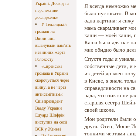
Україні: Досвід та
Я всегда немножко ме
перспективи
было пустовато. В мо
досліджень»
одна картина: я сижу 
У Теплицькій
мама скармливает мо
громаді на
каши — моей каши, п
Вінничині
Каша была для нас на
вшанували пам’ять
мне обидно было дели
невинних жертв
Спустя годы я узнала,
Голокосту
собственные дети, и 
«Єврейська
из детей должен полу
громада в Україні
в Киеве, я знала толь
скорочується через
війну, а не через
справедливости на св
антисемітизм»:
рада, что никто не ра
Співпрезидент
старшая сестра Шейна
Вааду України
своей школе.
Едуард Шифрін
Мои родители были о
виступив на сесії
друга. Отец, Моше И
ВЄК у Женеві
тонкими чертами лиц
На Закарпатті