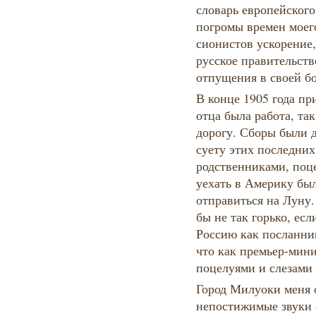
словарь европейского
погромы времен моег
сионистов ускорение,
русское правительств
отпущения в своей б
В конце 1905 года п
отца была работа, та
дорогу. Сборы были 
суету этих последних
родственниками, поце
уехать в Америку был
отправиться на Луну.
бы не так горько, есл
Россию как посланник
что как премьер-мини
поцелуями и слезами 
Город Милуоки меня 
непостижимые звуки 