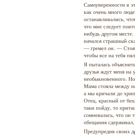
Самоуверенности в эт
как очень много люде
останавливались, что
что мне следует повт
нибудь другом месте.
начался страшный ск
— гремел он. — Стоя
чтобы все на тебя пя
Я пыталась объяснить,
друзья ждут меня на у
необыкновенного. Но 
Мама стояла между на
а мы кричали до хрип
Отец, красный от беш
таки пойду, то прита
сомневалась, что он 
обещания сдерживал, 
Предупредив своих др