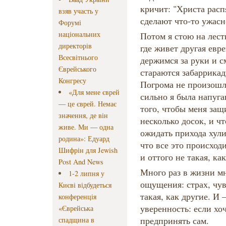
кричит: "Христа расп
взяв участь у
сделают что-то ужасн
Форумі
національних
Потом я стою на лест
директорів
где живет другая евре
Всесвітнього
держимся за руки и 
Єврейського
стараются забаррикад
Конгресу
Погрома не произошло
«Для мене єврей
сильно я была напуган
— це єврей. Немає
того, чтобы меня защ
значення, де він
несколько досок, и ч
живе. Ми — одна
ожидать прихода хул
родина»: Едуард
что все это происход
Шифрін для Jewish
и оттого не такая, ка
Post And News
Много раз в жизни м
1-2 липня у
ощущения: страх, чув
Києві відбудеться
такая, как другие. И
конференція
уверенность: если хо
«Єврейська
предпринять сам.
спадщина в