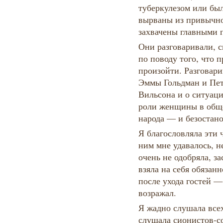
туберкулезом или бы
вырваны из привычно
захвачены главными 
Они разговаривали, с
по поводу того, что 
произойти. Разговар
Эммы Гольдман и Пет
Вильсона и о ситуаци
роли женщины в обще
народа — и безостан
Я благословляла эти 
ним мне удавалось, н
очень не одобряла, з
взяла на себя обязан
после ухода гостей —
возражал.
Я жадно слушала всех
слушала сионистов-с