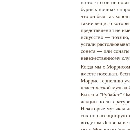
на то, что он не пов
бурных ночных споро
что он был так хорош
такие вещи, о которы
представления не име
искусство — поэзию, 
устали растолковыват
сонета — или сонаты
невежественному слу
Когда мы с Моррисом
вместе посещать бесп
Моррис терпеливо уч
классической музыко
Китса и "Рубайат" Ом
лекции по литератур
Некоторые музыкальн
сих пор ассоциируют
воздухом Денвера и 
мы с Моррисом броди