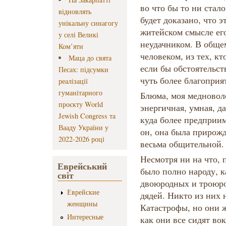
во что бы то ни стал
відновлять
будет доказано, что э
унікальну синагогу
житейском смысле ег
у селі Великі
неудачником. В обще
Ком’яти
человеком, из тех, кт
Маца до свята
если бы обстоятельст
Песах: підсумки
чуть более благоприя
реалізації
гуманітарного
Блюма, моя медноволо
проєкту World
энергичная, умная, д
Jewish Congress та
куда более предприим
Вааду України у
он, она была прирож
2022-2026 році
весьма общительной.
Несмотря ни на что, 
Еврейський
было полно народу, к
світ
двоюродных и троюрод
Еврейские
дядей. Никто из них 
женщины
Катастрофы, но они ж
Интересные
как они все сидят во