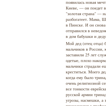
появилась новая мечт
Киеве, — он поедет в
"золотая страна" — н
разбогатеет. Мама, Ш
в Пинске. И он снова
отправился в неведом
в дом бабушки и дед
Мой дед (отец отца) 
мальчиков в России, 
заставили 25 лет слу
одетые, плохо накорм
мальчики страдали ещ
креститься. Моего де
когда ему было трина
очень религиозной с
все тонкости еврейск
русской армии тринад
угрозы, насмешки, а 
прикоснулся к трефно