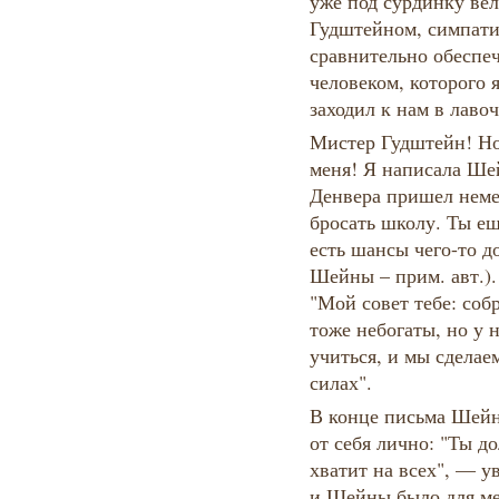
уже под сурдинку вел
Гудштейном, симпат
сравнительно обеспе
человеком, которого я
заходил к нам в лаво
Мистер Гудштейн! Но
меня! Я написала Ше
Денвера пришел неме
бросать школу. Ты ещ
есть шансы чего-то 
Шейны – прим. авт.).
"Мой совет тебе: соб
тоже небогаты, но у 
учиться, и мы сделаем
силах".
В конце письма Шейн
от себя лично: "Ты д
хватит на всех", — 
и Шейны было для ме