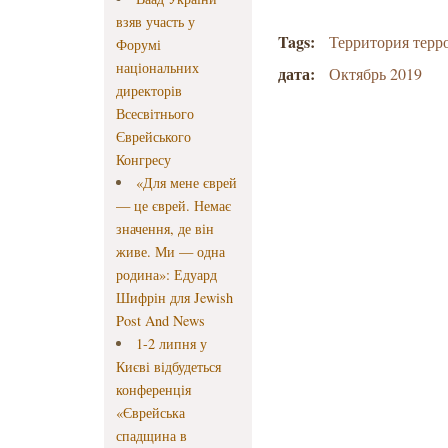
взяв участь у
Tags:
Территория терр
Форумі
національних
дата:
Октябрь 2019
директорів
Всесвітнього
Єврейського
Конгресу
«Для мене єврей
— це єврей. Немає
значення, де він
живе. Ми — одна
родина»: Едуард
Шифрін для Jewish
Post And News
1-2 липня у
Києві відбудеться
конференція
«Єврейська
спадщина в