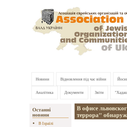
Перейти к основному содержанию
Новини
Відновлення під час війни
Йосип
Аналітика
Документи
Звіти
"Хада
В офисе львовско
Останні
террора" обнаруж
новини
В Ізраїлі