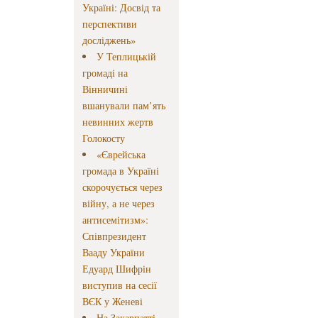
Україні: Досвід та
перспективи
досліджень»
У Теплицькій
громаді на
Вінничині
вшанували пам’ять
невинних жертв
Голокосту
«Єврейська
громада в Україні
скорочується через
війну, а не через
антисемітизм»:
Співпрезидент
Вааду України
Едуард Шифрін
виступив на сесії
ВЄК у Женеві
На Закарпатті