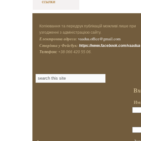
ссылки
Копіювання та передрук публікацій можливі лише при
узгодженні з адміністрацією сайту.
Електронна адреса:
vaadua.office@gmail.com
Сторінка у Фейсбук:
https://www.facebook.com/vaadua
Телефон:
+38 066 420 55 06.
Вх
Имя