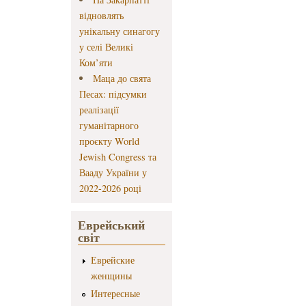
відновлять
унікальну синагогу
у селі Великі
Ком’яти
Маца до свята
Песах: підсумки
реалізації
гуманітарного
проєкту World
Jewish Congress та
Вааду України у
2022-2026 році
Еврейський
світ
Еврейские
женщины
Интересные