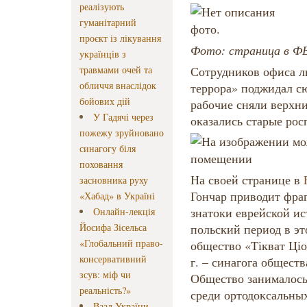
реалізують
гуманітарний
проєкт із лікування
Фото: страница в ФБ
українців з
травмами очей та
Сотрудников офиса л
обличчя внаслідок
террора» поджидал с
бойових дій
рабочие сняли верхни
У Гадячі через
оказались старые рос
пожежу зруйновано
синагогу біля
поховання
На своей странице в
засновника руху
Гончар приводит фра
«Хабад» в Україні
знатоки еврейской ис
Онлайн-лекція
Йосифа Зісельса
польский период в эт
«Глобальний право-
общество «Тікват Ціо
консервативний
г. – синагога общест
зсув: міф чи
Общество занималось
реальність?»
среди ортодоксальных
Ваад України