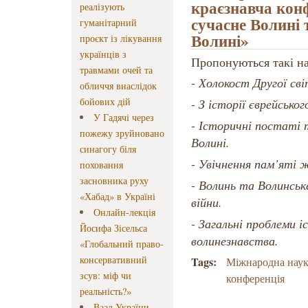
краєзнавча кон
реалізують
сучасне Волині 
гуманітарний
Волині»
проєкт із лікування
українців з
Пропонуються такі н
травмами очей та
- Холокост Другої сві
обличчя внаслідок
бойових дій
- З історії єврейськог
У Гадячі через
- Історичні постаті 
пожежу зруйновано
Волині.
синагогу біля
- Увічнення пам’яті 
поховання
засновника руху
- Волинь та Волинське
«Хабад» в Україні
війни.
Онлайн-лекція
- Загальні проблеми 
Йосифа Зісельса
волинезнавства.
«Глобальний право-
консервативний
Tags:
Міжнародна наук
зсув: міф чи
конференція
реальність?»
Ваад України