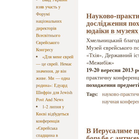
взяв участь у
Науково-практи
Форумі
дослідження по
національних
директорів
юдаїки в музеях
Всесвітнього
Хмельницький благод
Єврейського
Музей єврейського п
Конгресу
«Тхія», Державний іс
«Для мене єврей
«Межибіж»
— це єврей. Немає
19-20 вересня 2013 
значення, де він
практичну конферен
живе. Ми — одна
походження предметі
родина»: Едуард
Шифрін для Jewish
Tags:
науково-практич
Post And News
научная конфере
1-2 липня у
Києві відбудеться
конференція
«Єврейська
В Иерусалиме п
спадщина в
борьбе с антис