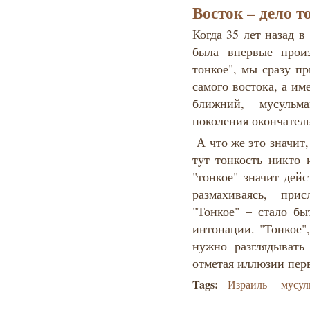
Восток – дело т
Когда 35 лет назад 
была впервые прои
тонкое", мы сразу пр
самого востока, а им
ближний, мусульм
поколения окончател
А что же это значит,
тут тонкость никто 
"тонкое" значит дей
размахиваясь, при
"Тонкое" – стало бы
интонации. "Тонкое",
нужно разглядывать
отметая иллюзии перв
Tags:
Израиль
мусул