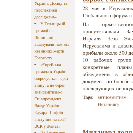
Україні: Досвід та
28 мая в Иерусалим
перспективи
Глобального форума 
досліджень»
На торжественн
У Теплицькій
громаді на
присутствовали З
Вінничині
Израиля Зеэв Эл
вшанували пам’ять
Иерусалима и диасп
невинних жертв
прибыли около 500 де
Голокосту
10 рабочих груп
«Єврейська
конкретные план
громада в Україні
объединены в офи
скорочується через
документ по борьбе 
війну, а не через
последующих период
антисемітизм»:
Tags:
антисемитизм
Співпрезидент
Нетаниягу
Вааду України
Едуард Шифрін
виступив на сесії
ВЄК у Женеві
Миллиард долла
На Закарпатті