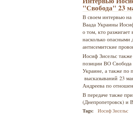
Интервью Иосиф
"Свобода" 23 ма
В своем интервью на 
Ваада Украины Иосиф
о том, кто разжигает
насколько опасными 
антисемитские прово
Иосиф Зисельс также
позиции ВО Свобода 
Украине, а также по
высказываний
23 м
Андреева по отношен
В передаче также при
(Днепропетровск) и В
Tags:
Иосиф Зисельс