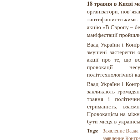
18 травня в Києві ма
організатори, пов’яза
«антифашистським». З
акцію «В Європу – бе
маніфестації пройшли
Ваад України і Конґ
змушені застерегти 
акції про те, що вс
провокації не
політтехнологічної ка
Ваад України і Конґ
закликають громадян
травня і політични
стриманість, взаєм
Провокаціям на міжн
бути місця в українсь
Tags:
Заявление Ваада
заявление Конгр