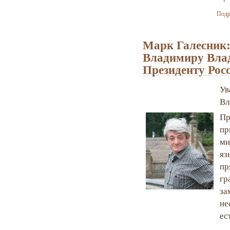
Подр
Марк Галесник:
Владимиру Вла
Президенту Рос
Ув
Вл
Пр
пр
ми
яз
пр
г
за
не
ес