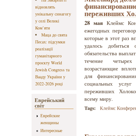
финансирование
відновлять
переживших Хо
унікальну синагогу
у селі Великі
28 мая
Клеймс Конф
Ком’яти
ежегодных переговор
Маца до свята
которые в этот раз 
Песах: підсумки
удалось добиться 
реалізації
обязательства выпла
гуманітарного
течение четыре
проєкту World
возрастающие вплот
Jewish Congress та
для финансирован
Вааду України у
социальных услуг
2022-2026 році
переживших Холоко
всему миру.
Еврейський
світ
Tags:
Клеймс Конфере
Еврейские
женщины
Интересные