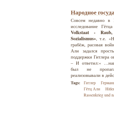
Народное госуда
Совсем недавно в 
исследование Гётц
Volkstaat - Raub,
Sozialismus»
, т.е. «
грабёж, расовая вой
Али задался прост
поддержки Гитлера 
– И ответил:« …на
был не пропага
реализовывали в дей
Tags:
Гитлер
Герман
Гётц Али
Hitle
Rassenkrieg und na