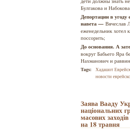
дети должны знать не
Булгакова и Набоков
Депортации в угоду 
навета
—
Вячеслав Л
еженедельник хотел к
поссорить;
До основания. А за
вокруг Бабьего Яра 
Нахманович и раввин
Tags:
Хадашот Еврейс
новости еврейск
Заява Вааду Укр
національних г
масових заходів
на 18 травня