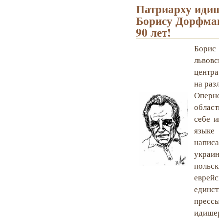
Патриарху иди
Борису Дорфман
90 лет!
Борис
львов
центр
на раз
Оперн
област
себе и
языке
напис
украи
польск
еврей
единст
прессы
идишер