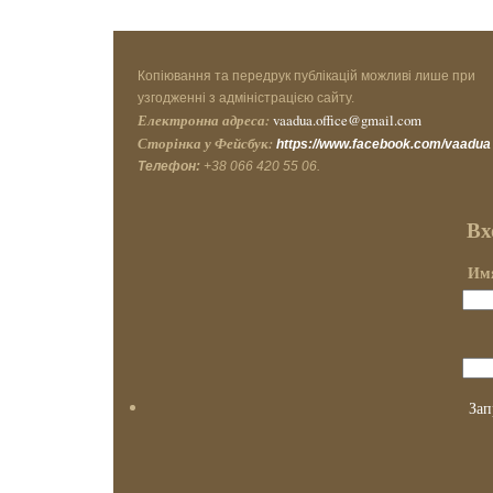
Копіювання та передрук публікацій можливі лише при
узгодженні з адміністрацією сайту.
Електронна адреса:
vaadua.office@gmail.com
Сторінка у Фейсбук:
https://www.facebook.com/vaadua
Телефон:
+38 066 420 55 06.
Вх
Имя
Зап