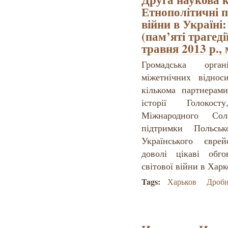
Етнополітичні п
війни в Україні:
(пам’яті трагед
травня 2013 р., 
Громадська орга
міжетнічних відно
кількома партнерам
історії Голокост
Міжнародного Сол
підтримки Польсь
Українського єврей
доволі цікаві обг
світової війни в Харк
Tags:
Харьков
Дроби