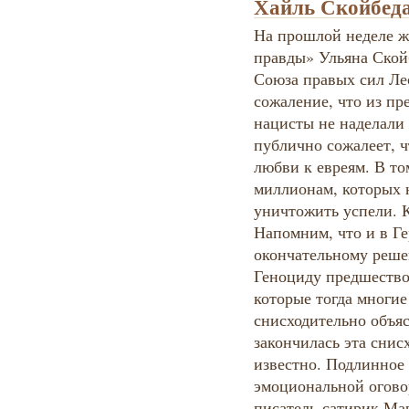
Хайль Скойбеда
На прошлой неделе ж
правды» Ульяна Ской
Союза правых сил Ле
сожаление, что из п
нацисты не наделали
публично сожалеет, ч
любви к евреям. В то
миллионам, которых 
уничтожить успели. 
Напомним, что и в Ге
окончательному реше
Геноциду предшество
которые тогда многие
снисходительно объя
закончилась эта сни
известно. Подлинное
эмоциональной огово
писатель-сатирик Ма