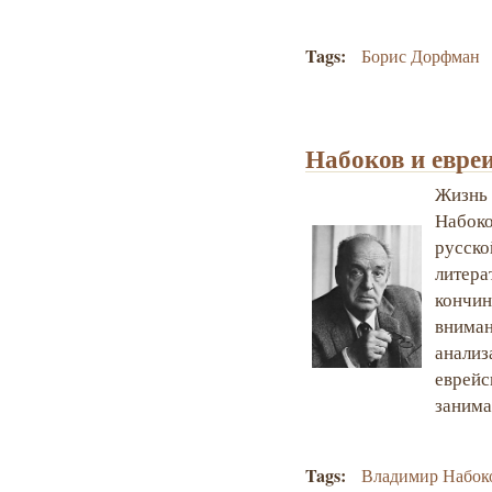
Tags:
Борис Дорфман
Набоков и евре
Жизн
Набок
рус
литер
кончи
вниман
анали
еврейс
занима
Tags:
Владимир Набок