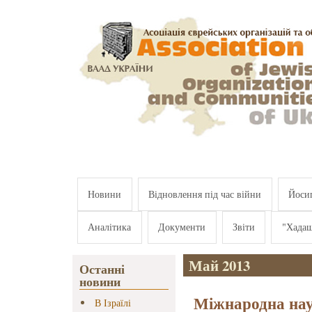
Перейти к основному содержанию
Новини
Відновлення під час війни
Йосип
Аналітика
Документи
Звіти
"Хада
Май 2013
Останні
новини
Міжнародна нау
В Ізраїлі