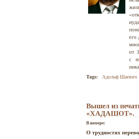
жи
«от
иуд
пон
его
мно
от 
с н
ника
Tags:
Адольф Шаевич
Вышел из печат
«ХАДАШОТ».
В номере:
О трудностях перев