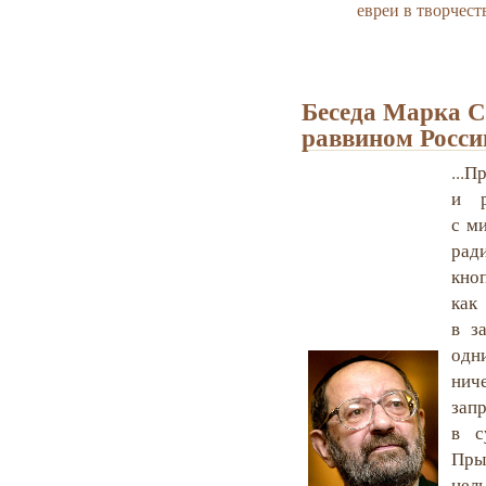
евреи в творчест
Беседа Марка С
раввином Росси
...
и р
с м
рад
кно
как
в з
одн
нич
зап
в с
Пры
нел