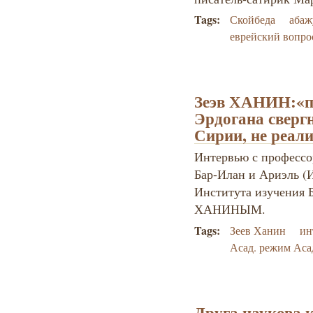
Tags:
Скойбеда
абаж
еврейский вопро
Зеэв ХАНИН:«пе
Эрдогана сверг
Сирии, не реал
Интервью с профессо
Бар-Илан и Ариэль (И
Института изучения 
ХАНИНЫМ.
Tags:
Зеев Ханин
ин
Асад. режим Аса
Друга наукова 