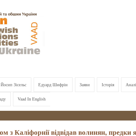
Йосип Зісельс
Едуард Шифрін
Заяви
Історія
Анал
аду
Vaad In English
ом з Каліфорнії відвідав волинян, предки 