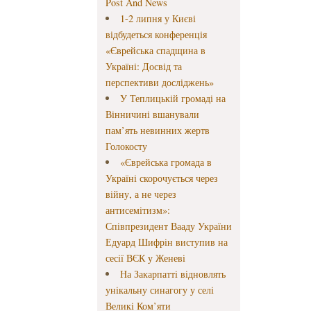
Post And News
1-2 липня у Києві
відбудеться конференція
«Єврейська спадщина в
Україні: Досвід та
перспективи досліджень»
У Теплицькій громаді на
Вінничині вшанували
пам’ять невинних жертв
Голокосту
«Єврейська громада в
Україні скорочується через
війну, а не через
антисемітизм»:
Співпрезидент Вааду України
Едуард Шифрін виступив на
сесії ВЄК у Женеві
На Закарпатті відновлять
унікальну синагогу у селі
Великі Ком’яти