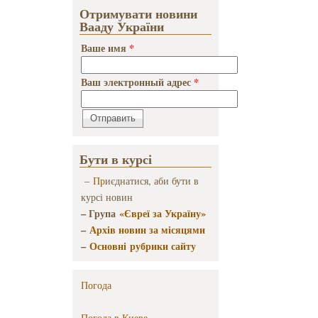
Отримувати новини
Вааду України
Ваше имя
*
Ваш электронный адрес
*
Бути в курсі
–
Пр
иєднатися, аби бути в
курсі новин
– Група
«Євреї за Україну»
–
Архів новин за місяцями
–
Основні рубрики сайту
Погода
Погода в
Киеве