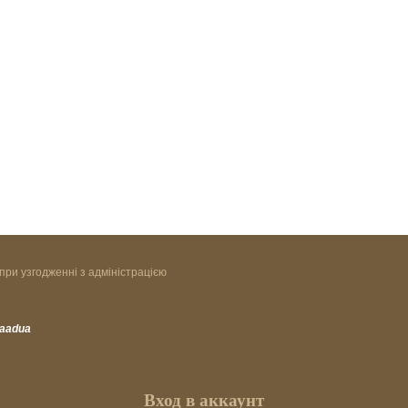
при узгодженні з адміністрацією
vaadua
Вход в аккаунт