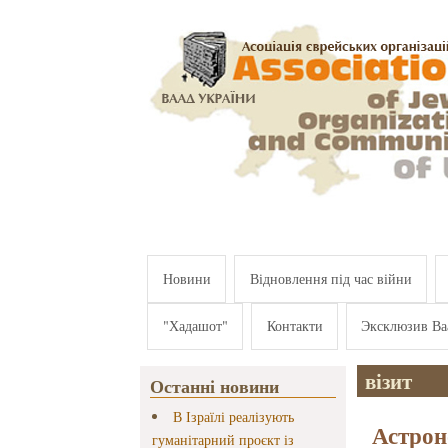
Перейти к основному содержанию
Новини
Відновлення під час війни
"Хадашот"
Контакти
Эксклюзив Ва
візит
Останні новини
В Ізраїлі реалізують
Астрон
гуманітарний проєкт із