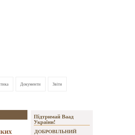
ітика
Документи
Звіти
Підтримай Ваад
України!
яких
ДОБРОВІЛЬНИЙ