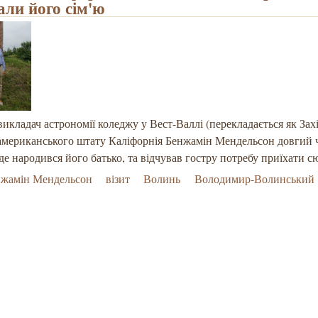
али його сім'ю
викладач астрономії коледжу у Вест-Валлі (перекладається як Зах
американського штату Каліфорнія Бенжамін Мендельсон довгий 
 де народився його батько, та відчував гостру потребу приїхати 
нжамін Мендельсон
візит
Волинь
Володимир-Волинський