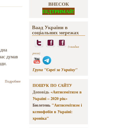
ВНЕСОК
ПІДТРИМАЙ!
Ваад України в
соціальних мережах
(vaadua
ідна
press)
час думав
сюди.
Група "Євреї за Україну"
о
Подробнее
ПОШУК ПО САЙТУ
Астроном
з
Доповідь
«Антисемітизм в
Каліфорнії
Україні – 2020 рік»
відвідав
Бюлетень
"Антисемітизм і
волинян,
ксенофобія в Україні:
предки
яких
хроніка"
врятували
його сім'ю