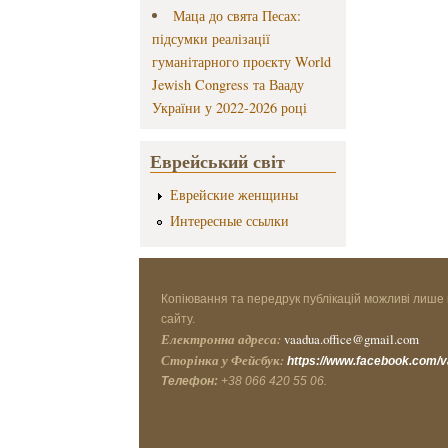
Маца до свята Песах:
підсумки реалізації
гуманітарного проєкту World
Jewish Congress та Вааду
України у 2022-2026 році
Еврейський світ
Еврейские женщины
Интересные ссылки
Копіювання та передрук публікацій можливі лише 
сайту.
Електронна адреса:
vaadua.office@gmail.com
Сторінка у Фейсбук:
https://www.facebook.com/
Телефон:
+38 066 420 55 06.