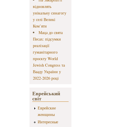
відновлять
унікальну синагогу
у селі Великі
Ком’яти
Маца до свята
Песах: підсумки
реалізації
гуманітарного
проєкту World
Jewish Congress та
Вааду України у
2022-2026 році
Еврейський
світ
Еврейские
женщины
Интересные