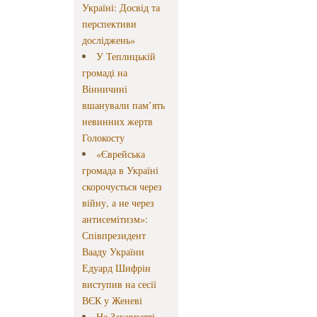
Україні: Досвід та
перспективи
досліджень»
У Теплицькій
громаді на
Вінничині
вшанували пам’ять
невинних жертв
Голокосту
«Єврейська
громада в Україні
скорочується через
війну, а не через
антисемітизм»:
Співпрезидент
Вааду України
Едуард Шифрін
виступив на сесії
ВЄК у Женеві
На Закарпатті