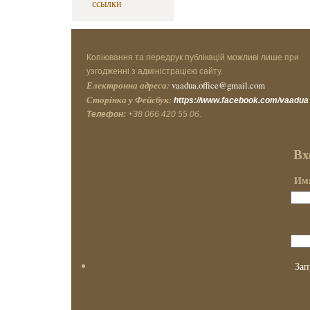
ссылки
Копіювання та передрук публікацій можливі лише при
узгодженні з адміністрацією сайту.
Електронна адреса:
vaadua.office@gmail.com
Сторінка у Фейсбук:
https://www.facebook.com/vaadua
Телефон:
+38 066 420 55 06.
Вх
Имя
Зап