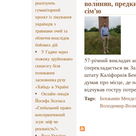
волинян, предк
реалізують
сім'ю
гуманітарний
проєкт із лікування
українців з
травмами очей та
обличчя внаслідок
бойових дій
У Гадячі через
пожежу зруйновано
57-річний викладач а
синагогу біля
(перекладається як З
поховання
штату Каліфорнія Бе
засновника руху
думав про місце, де н
«Хабад» в Україні
відчував гостру потр
Онлайн-лекція
Tags:
Бенжамін Менде
Йосифа Зісельса
Володимир-Воли
«Глобальний право-
консервативний
зсув: міф чи
реальність?»
Ваад України