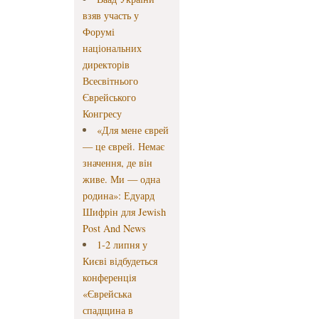
взяв участь у
Форумі
національних
директорів
Всесвітнього
Єврейського
Конгресу
«Для мене єврей
— це єврей. Немає
значення, де він
живе. Ми — одна
родина»: Едуард
Шифрін для Jewish
Post And News
1-2 липня у
Києві відбудеться
конференція
«Єврейська
спадщина в