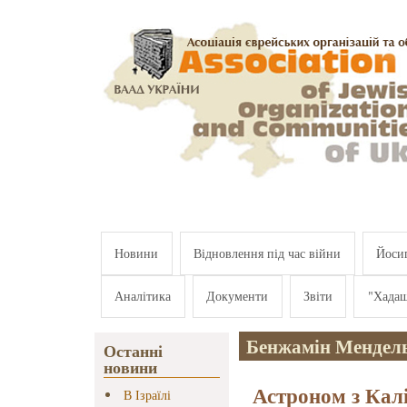
Перейти к основному содержанию
Новини
Відновлення під час війни
Йосип
Аналітика
Документи
Звіти
"Хада
Бенжамін Мендел
Останні
новини
Астроном з Калі
В Ізраїлі