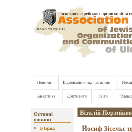
Перейти к основному содержанию
Новини
Відновлення під час війни
Йосип
Аналітика
Документи
Звіти
"Хада
Віталій Портніков
Останні
новини
Йосиф Зісельс п
В Ізраїлі