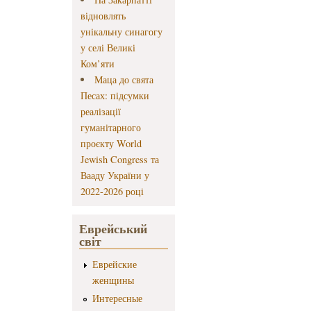
відновлять
унікальну синагогу
у селі Великі
Ком’яти
Маца до свята
Песах: підсумки
реалізації
гуманітарного
проєкту World
Jewish Congress та
Вааду України у
2022-2026 році
Еврейський
світ
Еврейские
женщины
Интересные