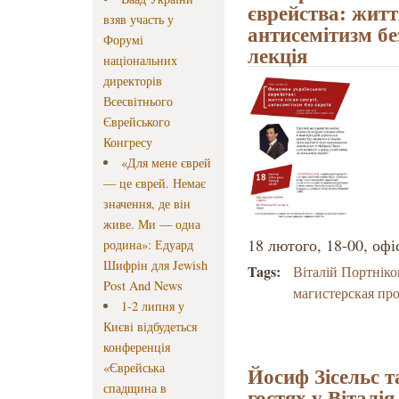
єврейства: життя
взяв участь у
антисемітизм бе
Форумі
лекція
національних
директорів
Всесвітнього
Єврейського
Конгресу
«Для мене єврей
— це єврей. Немає
значення, де він
живе. Ми — одна
18 лютого, 18-00, оф
родина»: Едуард
Шифрін для Jewish
Tags:
Віталій Портніко
Post And News
магистерская пр
1-2 липня у
Києві відбудеться
конференція
«Єврейська
Йосиф Зісельс т
спадщина в
гостях у Віталі