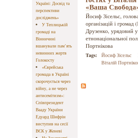
Україні: Досвід та
«Ваша Свобода
перспективи
Йосиф Зісельс, голов
досліджень»
організацій і громад 
У Теплицькій
Друзенко, урядовий 
громаді на
етнонаціональної полі
Вінничині
Портнікова
вшанували пам’ять
невинних жертв
Tags:
Йосиф Зісельс
Голокосту
Віталій Портніко
«Єврейська
громада в Україні
скорочується через
війну, а не через
антисемітизм»:
Співпрезидент
Вааду України
Едуард Шифрін
виступив на сесії
ВЄК у Женеві
На Закарпатті