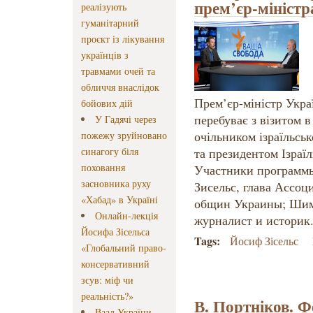
прем’єр-міністр
реалізують
гуманітарний
проєкт із лікування
українців з
травмами очей та
обличчя внаслідок
Прем’єр-міністр Укр
бойових дій
перебуває з візитом в 
У Гадячі через
очільником ізраїльсь
пожежу зруйновано
синагогу біля
та президентом Ізраї
поховання
Участники программ
засновника руху
Зисельс, глава Ассоц
«Хабад» в Україні
общин Украины; Шим
Онлайн-лекція
журналист и историк
Йосифа Зісельса
Tags:
Йосиф Зісельс
«Глобальний право-
консервативний
зсув: міф чи
реальність?»
В. Портніков. Ф
Ваад України