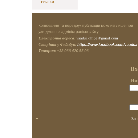
ссылки
Копіювання та передрук публікацій можливі лише при
узгодженні з адміністрацією сайту.
Електронна адреса:
vaadua.office@gmail.com
Сторінка у Фейсбук:
https://www.facebook.com/vaadua
Телефон:
+38 066 420 55 06.
Вх
Имя
Зап