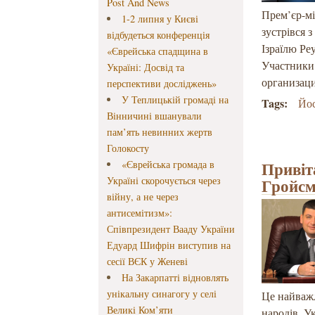
Post And News
Прем’єр-мі
1-2 липня у Києві
зустрівся 
відбудеться конференція
Ізраїлю Ре
«Єврейська спадщина в
Участники
Україні: Досвід та
организац
перспективи досліджень»
У Теплицькій громаді на
Tags:
Йос
Вінничині вшанували
пам’ять невинних жертв
Голокосту
Привіт
«Єврейська громада в
Україні скорочується через
Гройсм
війну, а не через
антисемітизм»:
Співпрезидент Вааду України
Едуард Шифрін виступив на
сесії ВЄК у Женеві
На Закарпатті відновлять
унікальну синагогу у селі
Це найважл
Великі Ком’яти
народів. У