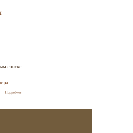
Украины
Владимир
х
Гройсман
посетит
Израиль с
официальным
визитом в
мае 2017
тым списке
мира
о Премьер-
Подробнее
министр
Украины
попал в
список
самых
влиятельных
евреев мира