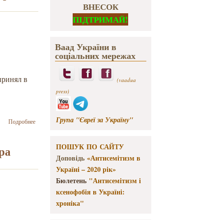
ВНЕСОК
ПІДТРИМАЙ!
Ваад України в
соціальних мережах
принял в
(vaadua
press)
Група "Євреї за Україну"
о В
Подробнее
Иерусалиме
состоялась
ПОШУК ПО САЙТУ
встреча
тра
премьер-
Доповідь
«Антисемітизм в
министров
Україні – 2020 рік»
Израиля и
Бюлетень
"Антисемітизм і
Украины
ксенофобія в Україні:
хроніка"