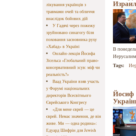
Израил
лікування українців з
травмами очей та обличчя
внаслідок бойових дій
У Гадячі через пожежу
зруйновано синагогу біля
поховання засновника руху
«Хабад» в Україні
В понедель
Онлайн-лекція Йосифа
Иерусалим
Зісельса «Глобальний право-
Tags:
Ие
консервативний зсув: міф чи
реальність?»
Ваад України взяв участь
у Форумі національних
Йосиф 
директорів Всесвітнього
України
Єврейського Конгресу
«Для мене єврей — це
єврей. Немає значення, де він
живе. Ми — одна родина»:
Едуард Шифрін для Jewish