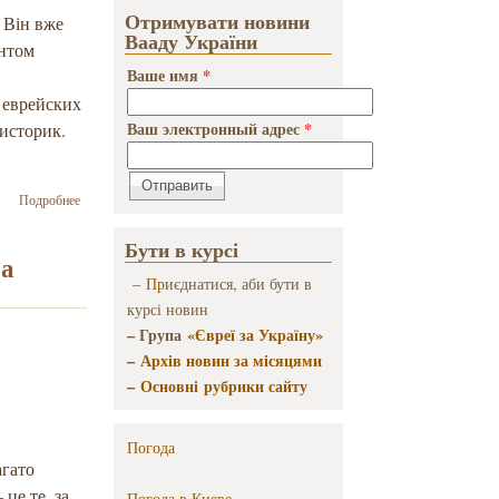
Отримувати новини
. Він вже
Вааду України
ентом
Ваше имя
*
 еврейских
Ваш электронный адрес
*
историк.
о Йосиф
Подробнее
Зісельс
про
Бути в курсі
майбутній
ра
візит
–
Пр
иєднатися, аби бути в
прем’єр-
курсі новин
міністра
– Група
«Євреї за Україну»
України в
Ізраїль
–
Архів новин за місяцями
–
Основні рубрики сайту
Погода
агато
 це те, за
Погода в
Киеве