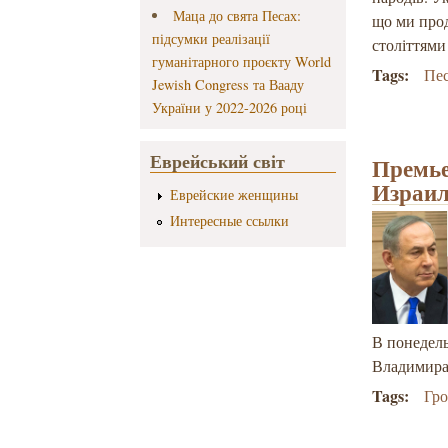
Маца до свята Песах:
що ми прод
підсумки реалізації
століттями
гуманітарного проєкту World
Tags:
Пе
Jewish Congress та Вааду
України у 2022-2026 році
Еврейський світ
Премье
Израил
Еврейские женщины
Интересные ссылки
В понедель
Владимира
Tags:
Гр