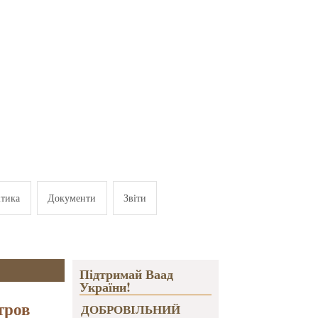
ітика
Документи
Звіти
Підтримай Ваад
України!
тров
ДОБРОВІЛЬНИЙ