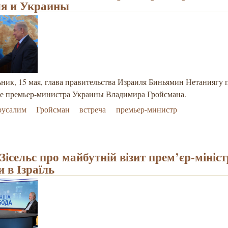
я и Украины
ник, 15 мая, глава правительства Израиля Биньямин Нетаниягу 
е премьер-министра Украины Владимира Гройсмана.
русалим
Гройсман
встреча
премьер-министр
Зісельс про майбутній візит прем’єр-мініс
 в Ізраїль