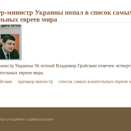
р-министр Украины попал в список самы
льных евреев мира
инистр Украины 38-летний Владимир Гройсман отмечен четвер
ятельных евреев мира.
ойсман
премьер-министр
список самых влиятельных евреев 
при узгодженні з адміністрацією