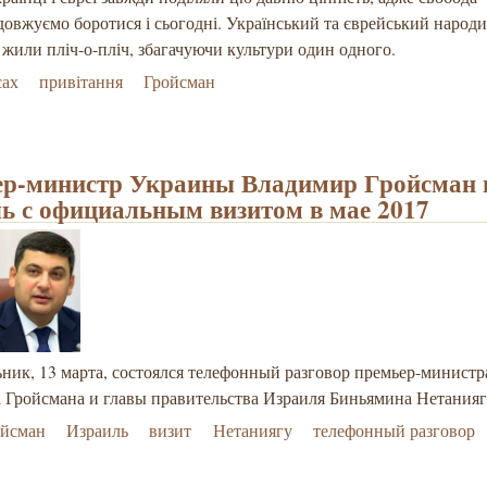
овжуємо боротися і сьогодні. Український та єврейський народ
 жили пліч-о-пліч, збагачуючи культури один одного.
сах
привітання
Гройсман
р-министр Украины Владимир Гройсман 
ь с официальным визитом в мае 2017
ник, 13 марта, состоялся телефонный разговор премьер-минист
 Гройсмана и главы правительства Израиля Биньямина Нетанияг
ойсман
Израиль
визит
Нетаниягу
телефонный разговор