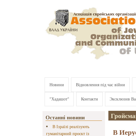
Перейти к основному содержанию
Новини
Відновлення під час війни
"Хадашот"
Контакти
Эксклюзив Ва
Гройсма
Останні новини
В Ізраїлі реалізують
В Иеру
гуманітарний проєкт із