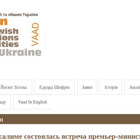
Йосип Зісельс
Едуард Шифрін
Заяви
Історія
Анал
аду
Vaad In English
н
салиме состоялась встреча премьер-минис