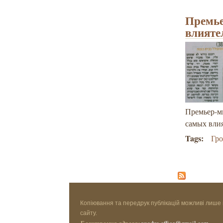
Премье
влияте
Премьер-м
самых вли
Tags:
Гр
Копіювання та передрук публікацій можливі лише 
сайту.