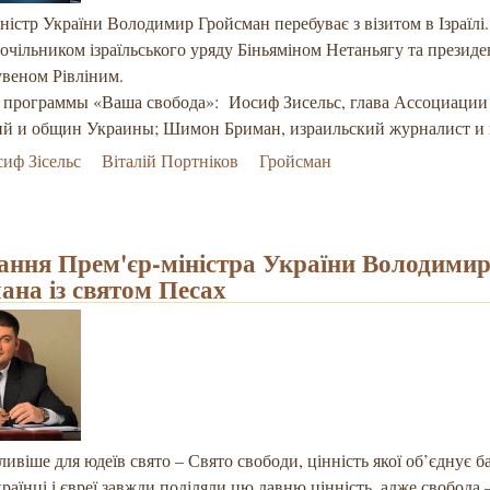
ністр України Володимир Гройсман перебуває з візитом в Ізраїлі
з очільником ізраїльського уряду Біньяміном Нетаньягу та презид
увеном Рівліним.
 программы «Ваша свобода»: Иосиф Зисельс, глава Ассоциации
ий и общин Украины; Шимон Бриман, израильский журналист и 
иф Зісельс
Віталій Портніков
Гройсман
ання Прем'єр-міністра України Володими
ана із святом Песах
ивіше для юдеїв свято – Свято свободи, цінність якої об’єднує б
країнці і євреї завжди поділяли цю давню цінність, адже свобода –