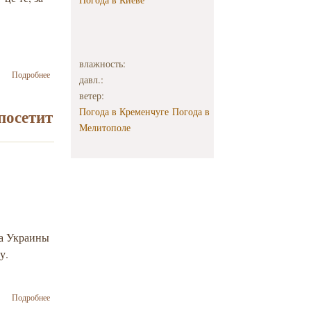
и
влажность:
о
Подробнее
давл.:
Привітання
ветер:
Прем'єр-
міністра
посетит
Погода в Кременчуге
Погода в
України
Мелитополе
Володимира
Гройсмана
із святом
Песах
ра Украины
у.
о Премьер-
Подробнее
министр