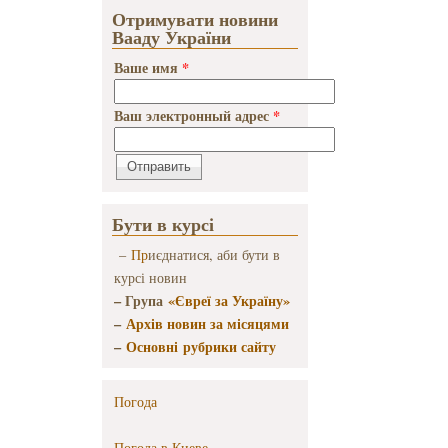
Отримувати новини
Евгения
Вааду України
Ройтмана"
Ваше имя
*
Ваш электронный адрес
*
Бути в курсі
–
Пр
иєднатися, аби бути в
курсі новин
– Група
«Євреї за Україну»
–
Архів новин за місяцями
–
Основні рубрики сайту
Погода
Погода в
Киеве