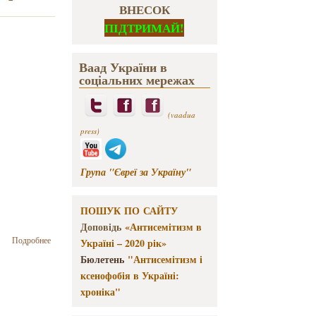
ВНЕСОК
ПІДТРИМАЙ!
Ваад України в
соціальних мережах
(vaadua
press)
Група "Євреї за Україну"
ПОШУК ПО САЙТУ
Доповідь
«Антисемітизм в
о В Музее
Подробнее
Україні – 2020 рік»
истории
Бюлетень
"Антисемітизм і
Киева
ксенофобія в Україні:
открывается
выставка
хроніка"
"Тора в
рисунках