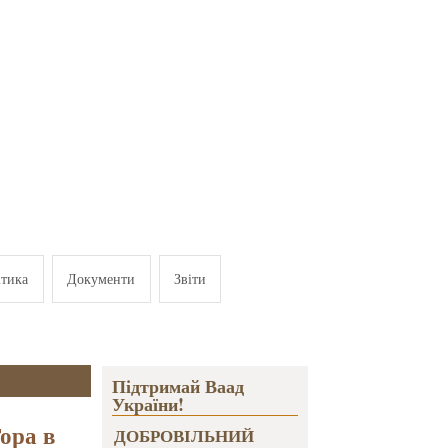
ітика
Документи
Звіти
Підтримай Ваад
України!
ора в
ДОБРОВІЛЬНИЙ