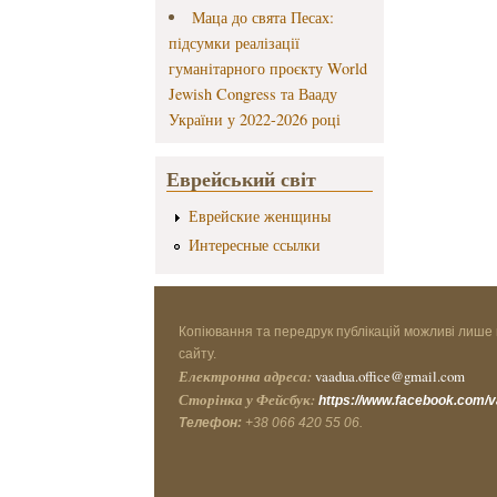
Маца до свята Песах:
підсумки реалізації
гуманітарного проєкту World
Jewish Congress та Вааду
України у 2022-2026 році
Еврейський світ
Еврейские женщины
Интересные ссылки
Копіювання та передрук публікацій можливі лише 
сайту.
Електронна адреса:
vaadua.office@gmail.com
Сторінка у Фейсбук:
https://www.facebook.com/
Телефон:
+38 066 420 55 06.