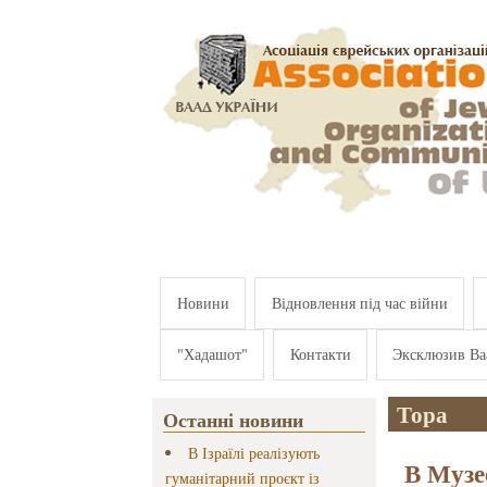
Перейти к основному содержанию
Новини
Відновлення під час війни
"Хадашот"
Контакти
Эксклюзив Ва
Тора
Останні новини
В Ізраїлі реалізують
В Музе
гуманітарний проєкт із