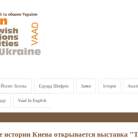
Йосип Зісельс
Едуард Шифрін
Заяви
Історія
Анал
аду
Vaad In English
е истории Киева открывается выставка "Т