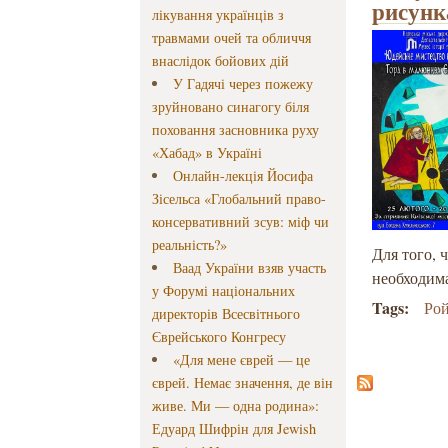
рисунк
лікування українців з
травмами очей та обличчя
внаслідок бойових дій
У Гадячі через пожежу
зруйновано синагогу біля
поховання засновника руху
«Хабад» в Україні
Онлайн-лекція Йосифа
Зісельса «Глобальний право-
консервативний зсув: міф чи
реальність?»
Для того, 
Ваад України взяв участь
необходима
у Форумі національних
Tags:
Ро
директорів Всесвітнього
Єврейського Конгресу
«Для мене єврей — це
єврей. Немає значення, де він
живе. Ми — одна родина»:
Едуард Шифрін для Jewish