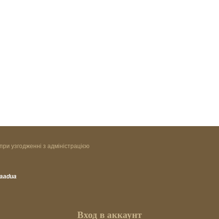
при узгодженні з адміністрацією
vaadua
Вход в аккаунт