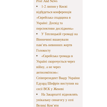
Post And News
1-2 липня у Києві
відбудеться конференція
«Єврейська спадщина в
Україні: Досвід та
перспективи досліджень»
У Теплицькій громаді на
Вінничині вшанували
пам’ять невинних жертв
Голокосту
«Єврейська громада в
Україні скорочується через
війну, а не через
антисемітизм»:
Співпрезидент Вааду України
Едуард Шифрін виступив на
сесії ВЄК у Женеві
На Закарпатті відновлять
унікальну синагогу у селі
Великі Ком’яти