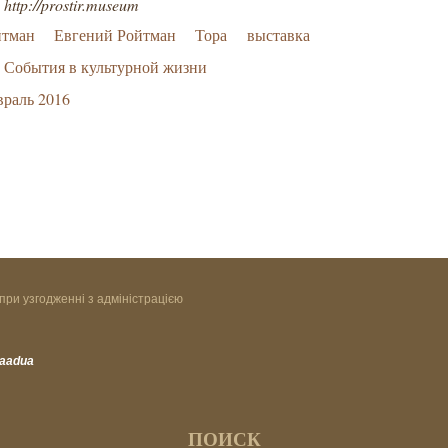
http://prostir.museum
йтман
Евгений Ройтман
Тора
выставка
События в культурной жизни
раль 2016
при узгодженні з адміністрацією
vaadua
ПОИСК