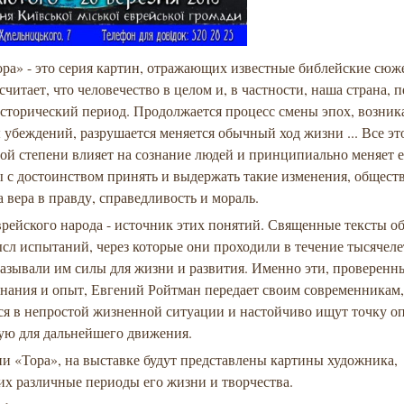
ра» - это серия картин, отражающих известные библейские сюж
читает, что человечество в целом и, в частности, наша страна,
сторический период. Продолжается процесс смены эпох, возни
убеждений, разрушается меняется обычный ход жизни ... Все эт
ой степени влияет на сознание людей и принципиально меняет е
ы с достоинством принять и выдержать такие изменения, общест
 вера в правду, справедливость и мораль.
врейского народа - источник этих понятий. Священные тексты о
сл испытаний, через которые они проходили в течение тысячеле
азывали им силы для жизни и развития. Именно эти, проверенн
знания и опыт, Евгений Ройтман передает своим современникам
ся в непростой жизненной ситуации и настойчиво ищут точку оп
ую для дальнейшего движения.
и «Тора», на выставке будут представлены картины художника,
х различные периоды его жизни и творчества.