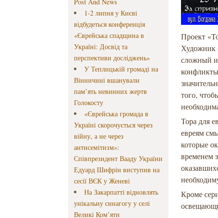
Post And News
1-2 липня у Києві
відбудеться конференція
«Єврейська спадщина в
Проект «То
Україні: Досвід та
Художник с
перспективи досліджень»
сложный и
У Теплицькій громаді на
конфликты 
Вінничині вшанували
значительн
пам’ять невинних жертв
того, чтоб
Голокосту
необходима
«Єврейська громада в
Тора для е
Україні скорочується через
евреям смы
війну, а не через
которые ок
антисемітизм»:
временем 
Співпрезидент Вааду України
оказавших
Едуард Шифрін виступив на
необходим
сесії ВЄК у Женеві
На Закарпатті відновлять
Кроме сери
унікальну синагогу у селі
освещающи
Великі Ком’яти