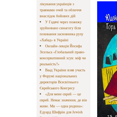
лікування українців з
травмами очей та обличчя
внаслідок бойових дій
У Гадячі через пожежу
зруйновано синагогу біля
поховання засновника руху
«Хабад» в Україні
Онлайн-лекція Йосифа
Зісельса «Глобальний право-
консервативний зсув: міф чи
реальність?»
Ваад України взяв участь
у Форумі національних
директорів Всесвітнього
Єврейського Конгресу
«Для мене єврей — це
єврей. Немає значення, де він
живе. Ми — одна родина»:
Едуард Шифрін для Jewish