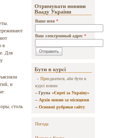
Отримувати новини
Вааду України
Ваше имя
*
еты.
 переживают
Ваш электронный адрес
*
кают
о в
е. Для
ву
Бути в курсі
бъясняли
–
Пр
иєднатися, аби бути в
тий, и
курсі новин
ые
– Група
«Євреї за Україну»
,
–
Архів новин за місяцями
оры, столь
–
Основні рубрики сайту
Погода
Погода в
Киеве