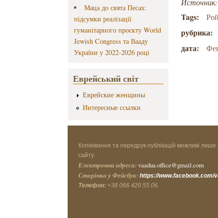
Источник: 
Маца до свята Песах:
Tags:
Ро
підсумки реалізації
гуманітарного проєкту World
рубрика:
Jewish Congress та Вааду
дата:
Фев
України у 2022-2026 році
Еврейський світ
Еврейские женщины
Интересные ссылки
Копіювання та передрук публікацій можливі лише 
сайту.
Електронна адреса:
vaadua.office@gmail.com
Сторінка у Фейсбук:
https://www.facebook.com/
Телефон:
+38 066 420 55 06.