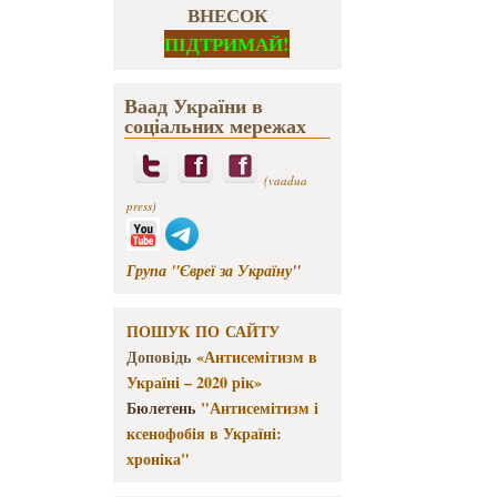
ВНЕСОК
ПІДТРИМАЙ!
Ваад України в
соціальних мережах
(vaadua
press)
Група "Євреї за Україну"
ПОШУК ПО САЙТУ
Доповідь
«Антисемітизм в
Україні – 2020 рік»
Бюлетень
"Антисемітизм і
ксенофобія в Україні:
хроніка"