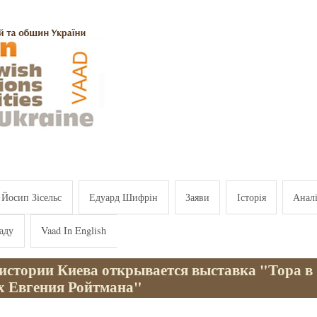
Йосип Зісельс
Едуард Шифрін
Заяви
Історія
Анал
аду
Vaad In English
 истории Киева открывается выставка "Тора в
х Евгения Ройтмана"