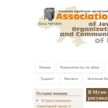
Перейти к основному содержанию
Новини
Відновлення під час війни
"Хадашот"
Контакти
Эксклюзив Ва
В Музее
Останні новини
рисунка
В Ізраїлі реалізують
гуманітарний проєкт із