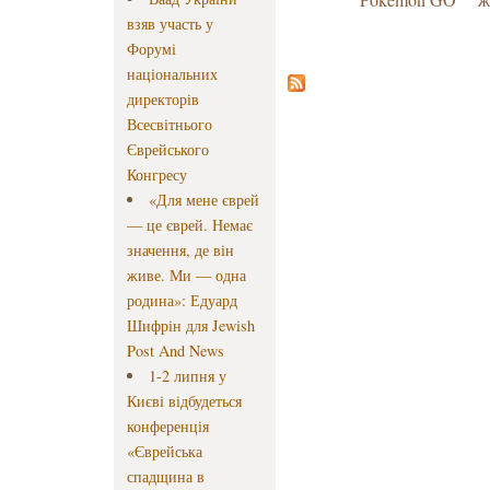
взяв участь у
Форумі
національних
директорів
Всесвітнього
Єврейського
Конгресу
«Для мене єврей
— це єврей. Немає
значення, де він
живе. Ми — одна
родина»: Едуард
Шифрін для Jewish
Post And News
1-2 липня у
Києві відбудеться
конференція
«Єврейська
спадщина в