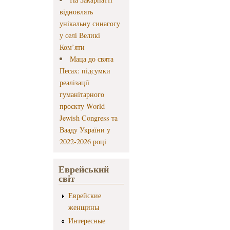
відновлять
унікальну синагогу
у селі Великі
Ком’яти
Маца до свята
Песах: підсумки
реалізації
гуманітарного
проєкту World
Jewish Congress та
Вааду України у
2022-2026 році
Еврейський
світ
Еврейские
женщины
Интересные