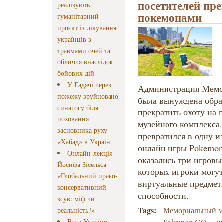
посетителей пре
реалізують
покемонами
гуманітарний
проєкт із лікування
українців з
травмами очей та
обличчя внаслідок
бойових дій
У Гадячі через
Администрация Мемор
пожежу зруйновано
была вынуждена обра
синагогу біля
прекратить охоту на 
поховання
музейного комплекса
засновника руху
превратился в одну 
«Хабад» в Україні
онлайн игры Pokemon
Онлайн-лекція
оказались три игровы
Йосифа Зісельса
которых игроки могу
«Глобальний право-
виртуальные предмет
консервативний
способности.
зсув: міф чи
Tags:
Мемориальный м
реальність?»
Ваад України
Pokemon GO
ж