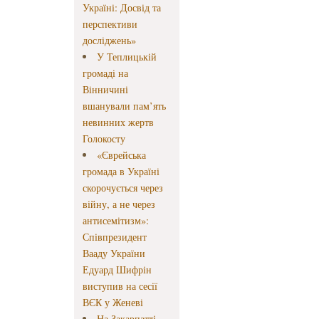
Україні: Досвід та
перспективи
досліджень»
У Теплицькій
громаді на
Вінничині
вшанували пам’ять
невинних жертв
Голокосту
«Єврейська
громада в Україні
скорочується через
війну, а не через
антисемітизм»:
Співпрезидент
Вааду України
Едуард Шифрін
виступив на сесії
ВЄК у Женеві
На Закарпатті