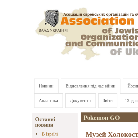
Перейти к основному содержанию
Новини
Відновлення під час війни
Йосип
Аналітика
Документи
Звіти
"Хада
Pokemon GO
Останні
новини
Музей Холокост
В Ізраїлі