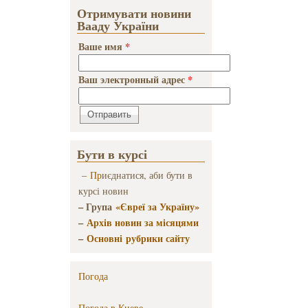
покемонами
Отримувати новини
Вааду України
Ваше имя
*
Ваш электронный адрес
*
Бути в курсі
–
Пр
иєднатися, аби бути в
курсі новин
– Група
«Євреї за Україну»
–
Архів новин за місяцями
–
Основні рубрики сайту
Погода
Погода в
Киеве