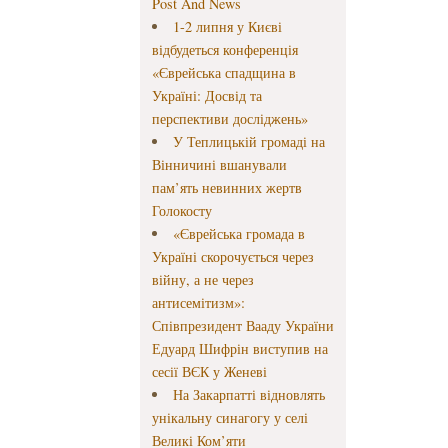
Post And News
1-2 липня у Києві
відбудеться конференція
«Єврейська спадщина в
Україні: Досвід та
перспективи досліджень»
У Теплицькій громаді на
Вінничині вшанували
пам’ять невинних жертв
Голокосту
«Єврейська громада в
Україні скорочується через
війну, а не через
антисемітизм»:
Співпрезидент Вааду України
Едуард Шифрін виступив на
сесії ВЄК у Женеві
На Закарпатті відновлять
унікальну синагогу у селі
Великі Ком’яти