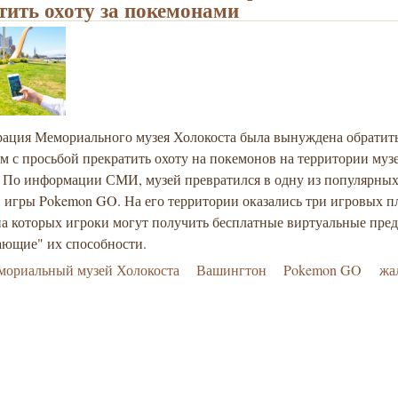
тить охоту за покемонами
ация Мемориального музея Холокоста была вынуждена обратить
м с просьбой прекратить охоту на покемонов на территории муз
. По информации СМИ, музей превратился в одну из популярны
н игры Pokemon GO. На его территории оказались три игровых 
на которых игроки могут получить бесплатные виртуальные пре
ающие" их способности.
мориальный музей Холокоста
Вашингтон
Pokemon GO
жа