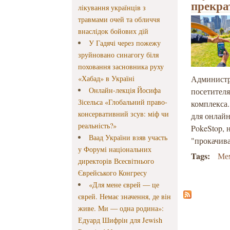
прекра
лікування українців з
травмами очей та обличчя
внаслідок бойових дій
У Гадячі через пожежу
зруйновано синагогу біля
поховання засновника руху
«Хабад» в Україні
Администр
Онлайн-лекція Йосифа
посетителя
Зісельса «Глобальний право-
комплекса
консервативний зсув: міф чи
для онлай
реальність?»
PokeStop, 
Ваад України взяв участь
"прокачив
у Форумі національних
Tags:
Ме
директорів Всесвітнього
Єврейського Конгресу
«Для мене єврей — це
єврей. Немає значення, де він
живе. Ми — одна родина»:
Едуард Шифрін для Jewish