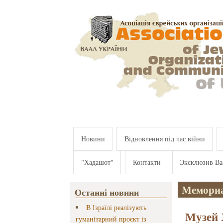
Перейти к основному содержанию
Новини
Відновлення під час війни
"Хадашот"
Контакти
Эксклюзив Ва
Мемориа
Останні новини
В Ізраїлі реалізують
Музей 
гуманітарний проєкт із