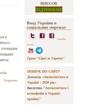
ВНЕСОК
ПІДТРИМАЙ!
Ваад України в
соціальних мережах
ся к
(vaadua
ейного
press)
х площадок
площадки
Група "Євреї за Україну"
дметы,
ПОШУК ПО САЙТУ
лоба
Доповідь
«Антисемітизм в
о Музей
Подробнее
Україні – 2020 рік»
Холокоста в
Бюлетень
"Антисемітизм і
Вашингтоне
просит
ксенофобія в Україні:
посетителей
хроніка"
прекратить
охоту за