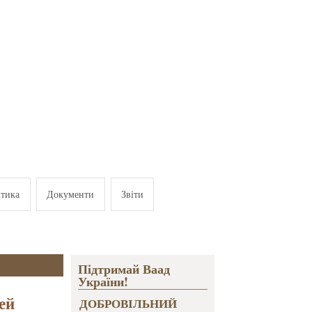
ітика
Документи
Звіти
Підтримай Ваад
України!
ей
ДОБРОВІЛЬНИЙ