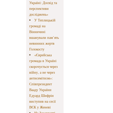
Україні: Досвід та
перспективи
досліджень»
У Теплицькій
громаді на
Вінничині
вшанували пам’ять
невинних жертв
Голокосту
«Єврейська
громада в Україні
скорочується через
війну, а не через
антисемітизм»:
Співпрезидент
Вааду України
Едуард Шифрін
виступив на сесії
ВЄК у Женеві
На Закарпатті