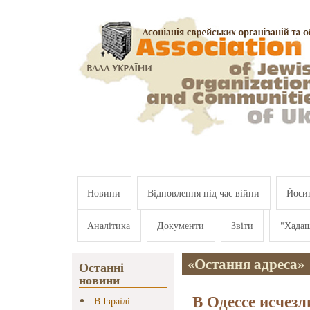
Перейти к основному содержанию
Новини
Відновлення під час війни
Йосип
Аналітика
Документи
Звіти
"Хада
«Остання адреса»
Останні
новини
В Одессе исчезл
В Ізраїлі