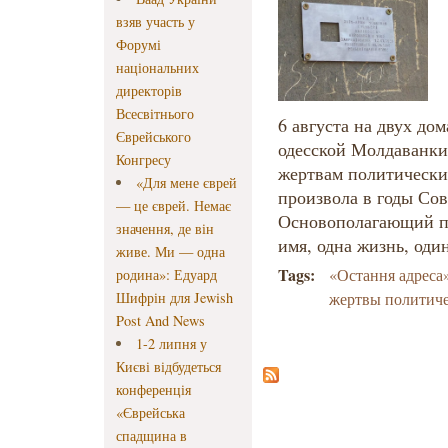
взяв участь у
Форумі
національних
директорів
Всесвітнього
6 августа на двух до
Єврейського
одесской Молдаванки
Конгресу
жертвам политически
«Для мене єврей
произвола в годы Сов
— це єврей. Немає
Основополагающий пр
значення, де він
имя, одна жизнь, один
живе. Ми — одна
Tags:
«Остання адреса
родина»: Едуард
Шифрін для Jewish
жертвы политиче
Post And News
1-2 липня у
Києві відбудеться
конференція
«Єврейська
спадщина в