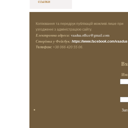
ссылки
Копіювання та передрук публікацій можливі лише при
узгодженні з адміністрацією сайту.
Електронна адреса:
vaadua.office@gmail.com
Сторінка у Фейсбук:
https://www.facebook.com/vaadua
Телефон:
+38 066 420 55 06.
Вх
Имя
Зап