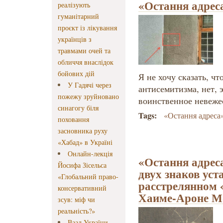
«Остання адрес
реалізують
гуманітарний
проєкт із лікування
українців з
травмами очей та
обличчя внаслідок
бойових дій
Я не хочу сказать, чт
У Гадячі через
антисемитизма, нет, 
пожежу зруйновано
воинственное невеже
синагогу біля
Tags:
«Остання адреса
поховання
засновника руху
«Хабад» в Україні
Онлайн-лекція
«Остання адреса
Йосифа Зісельса
двух знаков уст
«Глобальний право-
расстрелянном 
консервативний
Хаиме-Ароне М
зсув: міф чи
реальність?»
Ваад України