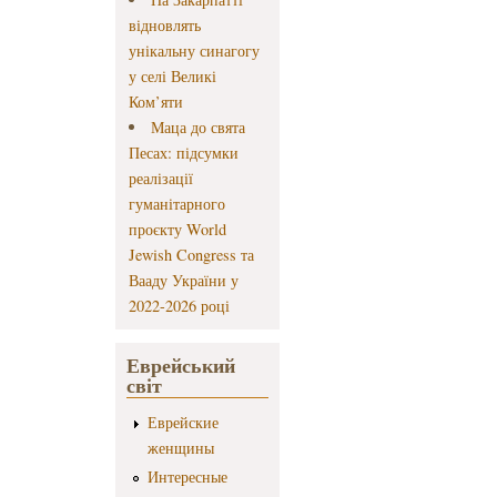
відновлять
унікальну синагогу
у селі Великі
Ком’яти
Маца до свята
Песах: підсумки
реалізації
гуманітарного
проєкту World
Jewish Congress та
Вааду України у
2022-2026 році
Еврейський
світ
Еврейские
женщины
Интересные