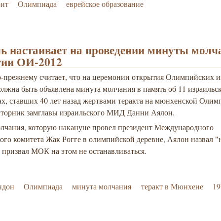
рит
Олимпиада
еврейское образование
ь настаивает на проведении минуты молч
тии ОИ-2012
о-прежнему считает, что на церемонии открытия Олимпийских и
лжна быть объявлена минута молчания в память об 11 израильс
х, ставших 40 лет назад жертвами теракта на мюнхенской Олим
 вторник замглавы израильского МИД Данни Аялон.
лчания, которую накануне провел президент Международного
ого комитета Жак Рогге в олимпийской деревне, Аялон назвал 
 призвал МОК на этом не останавливаться.
ндон
Олимпиада
минута молчания
теракт в Мюнхене
19