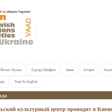
Йосип Зісельс
Едуард Шифрін
Заяви
Історія
Анал
аду
Vaad In English
ада
ьский культурный центр проводит в Киев