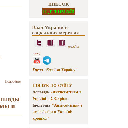
ВНЕСОК
ПІДТРИМАЙ!
Ваад України в
соціальних мережах
(vaadua
press)
д
Група "Євреї за Україну"
о
Подробнее
ПОШУК ПО САЙТУ
Израильский
культурный
Доповідь
«Антисемітизм в
центр
мпиады
Україні – 2020 рік»
проводит в
омы и
Бюлетень
"Антисемітизм і
Киеве
ксенофобія в Україні:
олимпиаду
по ивриту
хроніка"