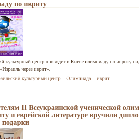
аду по ивриту
ий культурный центр проводит в Киеве олимпиаду по ивриту пo
«Израиль через иврит».
аильский культурный центр
Олимпиада
иврит
телям II Всеукраинской ученической оли
иту и еврейской литературе вручили дипл
 подарки