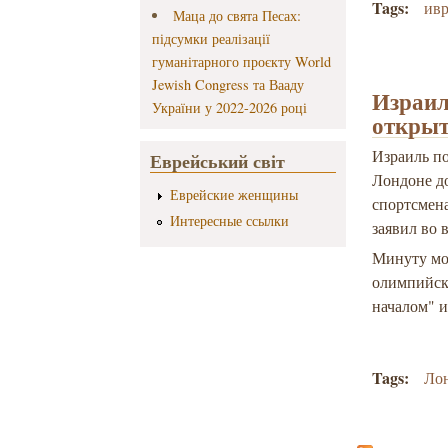
Tags:
ив
Маца до свята Песах:
підсумки реалізації
гуманітарного проєкту World
Jewish Congress та Вааду
Израил
України у 2022-2026 році
откры
Израиль п
Еврейський світ
Лондоне до
Еврейские женщины
спортсмена
Интересные ссылки
заявил во
Минуту мо
олимпийск
началом" и
Tags:
Ло