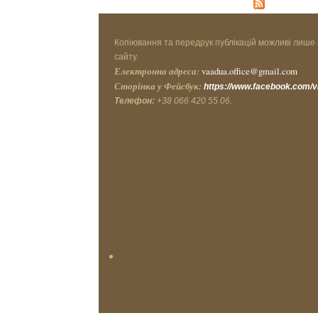
Копіювання та передрук публікацій можливі лише 
сайту.
Електронна адреса:
vaadua.office@gmail.com
Сторінка у Фейсбук:
https://www.facebook.com/
Телефон:
+38 066 420 55 06.