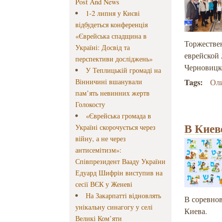
Post And News
1-2 липня у Києві
відбудеться конференція
«Єврейська спадщина в
Торжестве
Україні: Досвід та
еврейской 
перспективи досліджень»
Черновицк
У Теплицькій громаді на
Tags:
Вінничині вшанували
Ол
пам’ять невинних жертв
Голокосту
«Єврейська громада в
В Киев
Україні скорочується через
війну, а не через
антисемітизм»:
Співпрезидент Вааду України
Едуард Шифрін виступив на
сесії ВЄК у Женеві
На Закарпатті відновлять
В соревнов
унікальну синагогу у селі
Киева.
Великі Ком’яти