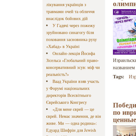
олимпи
лікування українців з
травмами очей та обличчя
внаслідок бойових дій
У Гадячі через пожежу
зруйновано синагогу біля
поховання засновника руху
«Хабад» в Україні
Онлайн-лекція Йосифа
Израильск
Зісельса «Глобальний право-
названием 
консервативний зсув: міф чи
реальність?»
Tags:
Изр
Ваад України взяв участь
у Форумі національних
директорів Всесвітнього
Єврейського Конгресу
Победи
«Для мене єврей — це
по ивр
єврей. Немає значення, де він
ценные
живе. Ми — одна родина»:
Едуард Шифрін для Jewish