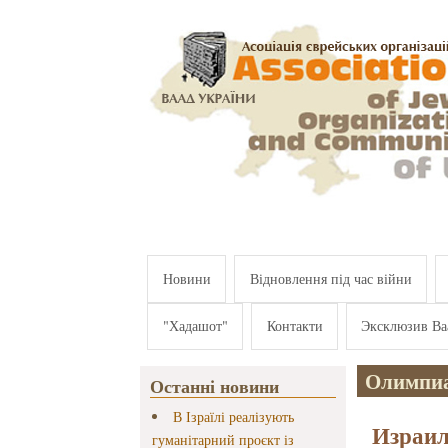
Перейти к основному содержанию
Новини
Відновлення під час війни
"Хадашот"
Контакти
Эксклюзив Ва
Олимпи
Останні новини
В Ізраїлі реалізують
Израил
гуманітарний проєкт із