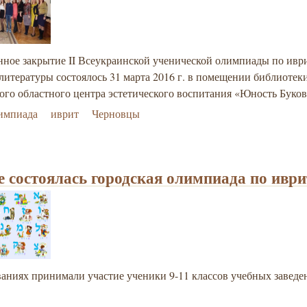
нное закрытие II Всеукраинской ученической олимпиады по ивр
литературы состоялось 31 марта 2016 г. в помещении библиотек
ого областного центра эстетического воспитания «Юность Буко
импиада
иврит
Черновцы
е состоялась городская олимпиада по иври
аниях принимали участие ученики 9-11 классов учебных заведе