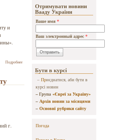
Отримувати новини
Вааду України
Ваше имя
*
иту и
и
Ваш электронный адрес
*
вины».
о
Подробнее
Победителям
Бути в курсі
II
Всеукраинской
ту
–
Пр
иєднатися, аби бути в
ученической
курсі новин
олимпиады по
– Група
«Євреї за Україну»
ивриту и
еврейской
–
Архів новин за місяцями
литературе
–
Основні рубрики сайту
вручили
дипломы и
ценные
ний г.
Погода
подарки
Погода в
Киеве