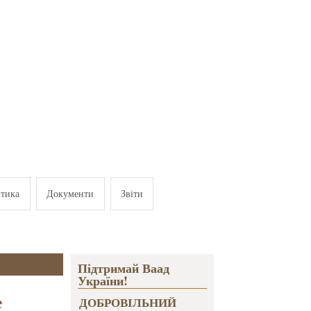
ітика
Документи
Звіти
Підтримай Ваад
України!
е
ДОБРОВІЛЬНИЙ