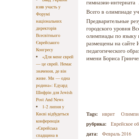
гимназии-интерната
взяв участь у
Всего в олимпиаде уч
Форумі
Предварительные резу
національних
городского уровня В
директорів
олимпиады по языку и
Всесвітнього
Єврейського
размещены на сайте 
Конгресу
педагогического обра
«Для мене єврей
имени Бориса Гринч
— це єврей. Немає
значення, де він
живе. Ми — одна
родина»: Едуард
Шифрін для Jewish
Post And News
1-2 липня у
Tags:
иврит
Олимпи
Києві відбудеться
конференція
рубрика:
Еврейское о
«Єврейська
дата:
Февраль 2016
спадщина в