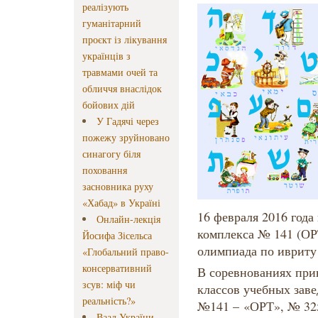
реалізують
гуманітарний
проєкт із лікування
українців з
травмами очей та
обличчя внаслідок
бойових дій
У Гадячі через
пожежу зруйновано
синагогу біля
поховання
засновника руху
«Хабад» в Україні
16 февраля 2016 года
Онлайн-лекція
комплекса № 141 (ОР
Йосифа Зісельса
олимпиада по ивриту 
«Глобальний право-
консервативний
В соревнованиях при
зсув: міф чи
классов учебных заве
реальність?»
№141 – «ОРТ», № 325
Ваад України