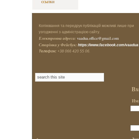
ссылки
Копіювання та передрук публікацій можливі лише при
узгодженні з адміністрацією сайту.
Електронна адреса:
vaadua.office@gmail.com
Сторінка у Фейсбук:
https://www.facebook.com/vaadua
Телефон:
+38 066 420 55 06.
Вх
Имя