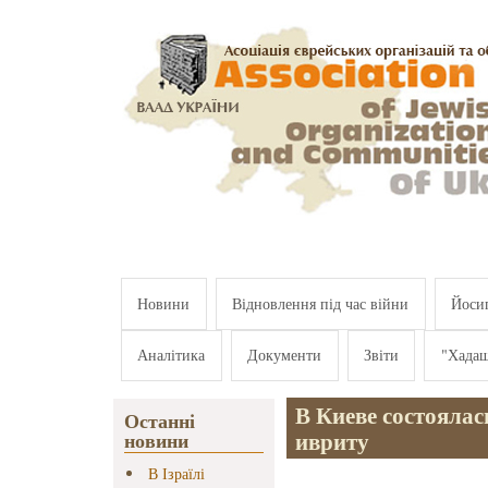
Перейти к основному содержанию
Новини
Відновлення під час війни
Йосип
Аналітика
Документи
Звіти
"Хада
В Киеве состоялас
Останні
ивриту
новини
В Ізраїлі