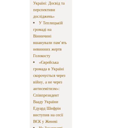
Україні: Досвід та
перспективи
досліджень»
У Теплицькій
громаді на
Вінничині
вшанували пам’ять
невинних жертв
Голокосту
«Єврейська
громада в Україні
скорочується через
війну, а не через
антисемітизм»:
Співпрезидент
Вааду України
Едуард Шифрін
виступив на сесії
ВЄК у Женеві
На Закарпатті