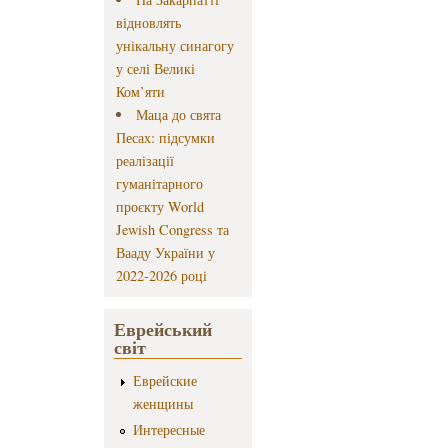
відновлять
унікальну синагогу
у селі Великі
Ком’яти
Маца до свята
Песах: підсумки
реалізації
гуманітарного
проєкту World
Jewish Congress та
Вааду України у
2022-2026 році
Еврейський
світ
Еврейские
женщины
Интересные