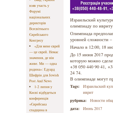
взяв участь у
Форумі
національних
Израильский культур
директорів
олимпиаду по ивриту
Всесвітнього
Олимпиада предполаг
Єврейського
уровней сложности – 
Конгресу
«Для мене єврей
Начало в 12:00, 18 и
— це єврей. Немає
До 15 июня 2017 прод
значення, де він
которую можно сдела
живе. Ми — одна
+38 050 440 90 41, +
родина»: Едуард
24 74.
Шифрін для Jewish
В олимпиаде могут п
Post And News
Tags:
Израильский кул
1-2 липня у
иврит
Києві відбудеться
конференція
рубрика:
Новости об
«Єврейська
дата:
Июнь 2017
спадщина в