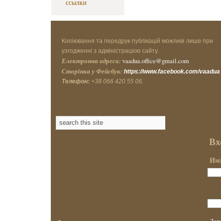
ссылки
Копіювання та передрук публікацій можливі лише при
узгодженні з адміністрацією сайту.
Електронна адреса:
vaadua.office@gmail.com
Сторінка у Фейсбук:
https://www.facebook.com/vaadua
Телефон:
+38 066 420 55 06.
Вх
Имя