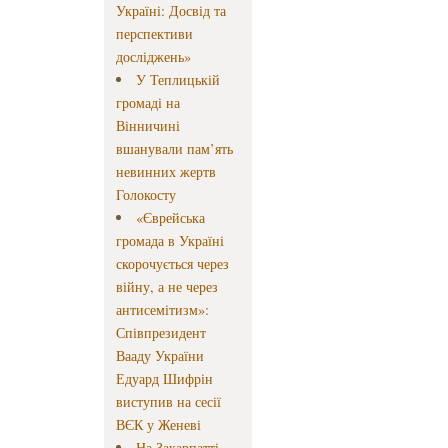
Україні: Досвід та
перспективи
досліджень»
У Теплицькій
громаді на
Вінничині
вшанували пам’ять
невинних жертв
Голокосту
«Єврейська
громада в Україні
скорочується через
війну, а не через
антисемітизм»:
Співпрезидент
Вааду України
Едуард Шифрін
виступив на сесії
ВЄК у Женеві
На Закарпатті