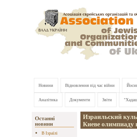
Перейти к основному содержанию
Новини
Відновлення під час війни
Йосип
Аналітика
Документи
Звіти
"Хада
Израильский куль
Останні
Киеве олимпиаду 
новини
В Ізраїлі