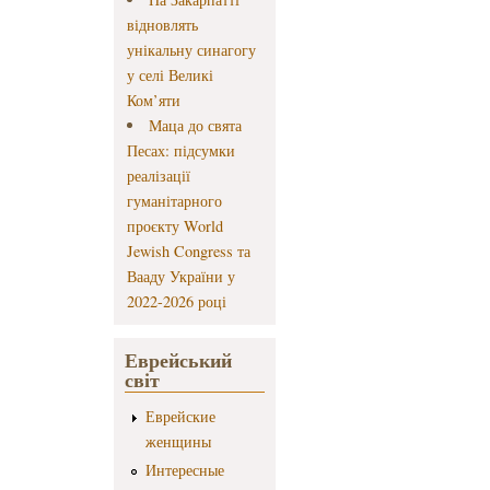
відновлять
унікальну синагогу
у селі Великі
Ком’яти
Маца до свята
Песах: підсумки
реалізації
гуманітарного
проєкту World
Jewish Congress та
Вааду України у
2022-2026 році
Еврейський
світ
Еврейские
женщины
Интересные