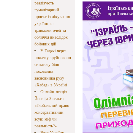
реалізують
гуманітарний
проєкт із лікування
українців з
травмами очей та
обличчя внаслідок
бойових дій
У Гадячі через
пожежу зруйновано
синагогу біля
поховання
засновника руху
«Хабад» в Україні
Онлайн-лекція
Йосифа Зісельса
«Глобальний право-
консервативний
зсув: міф чи
реальність?»
Ваад України