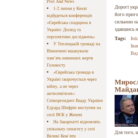
Post And News
Дорогі укр
1-2 липня у Києві
його приго
відбудеться конференція
сильною на
«Єврейська спадщина в
здавшись н
Україні: Досвід та
перспективи досліджень»
Tags:
Іні
У Теплицькій громаді на
Іва
Вінничині вшанували
Вад
пам’ять невинних жертв
Голокосту
«Єврейська громада в
Україні скорочується через
Миросл
війну, а не через
Майдан
антисемітизм»:
Співпрезидент Вааду України
Едуард Шифрін виступив на
сесії ВЄК у Женеві
На Закарпатті відновлять
унікальну синагогу у селі
Для того, 
Великі Ком’яти