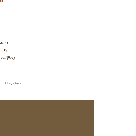
важливішими
є цінності
самореалізації,
ніж
виживання
кого
льну
 загрозу
о Ініціативна
Подробнее
група
«Першого
грудня»
звернулась
до політиків
та
українського
суспільства