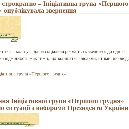
є стрократно – Ініціативна група «Першого
» опублікувала звернення
ти час, коли уся наша соціальна розмаїтість зведеться до однієї
ої відмінності: між тими, що залишаться людьми, і тими, що люд
ціативна група «Першого грудня»
ння Ініціативної групи «Першого грудня»
но ситуації з виборами Президента України