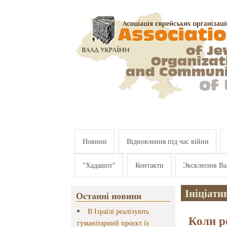
Перейти к основному содержанию
Новини
Відновлення під час війни
"Хадашот"
Контакти
Эксклюзив Ва
Ініціат
Останні новини
В Ізраїлі реалізують
Коли р
гуманітарний проєкт із