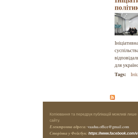
політик
Ініціативн
суспільств
відповідаль
для україн
Tags:
Іні
Копіювання та передрук публікацій можливі лише 
сайту.
Електронна адреса:
vaadua.office@gmail.com
Сторінка у Фейсбук:
https://www.facebook.com/