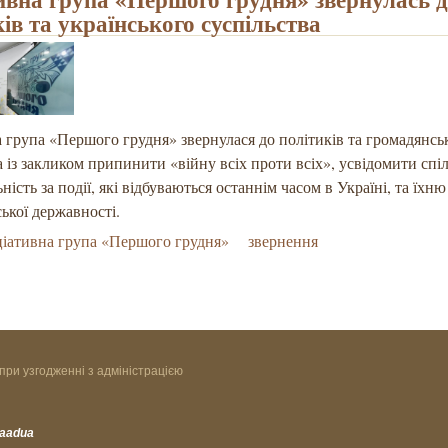
ів та українського суспільства
а група «Першого грудня» звернулася до політиків та громадянсь
а із закликом припинити «війну всіх проти всіх», усвідомити спі
ність за події, які відбуваються останнім часом в Україні, та їхню
ської державності.
ціативна група «Першого грудня»
звернення
при узгодженні з адміністрацією
vaadua