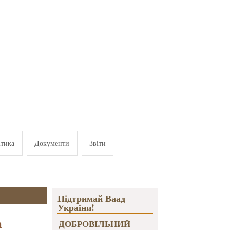
ітика
Документи
Звіти
Підтримай Ваад
України!
а
ДОБРОВІЛЬНИЙ