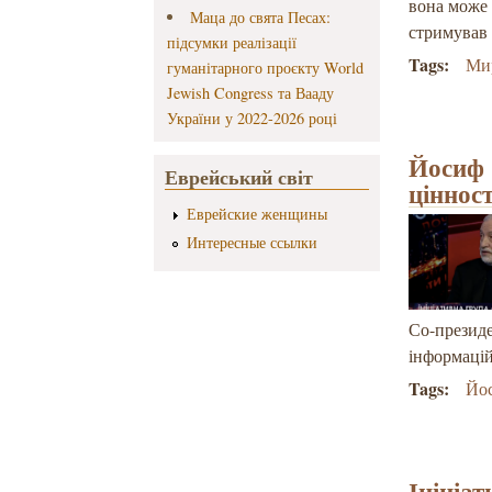
вона може 
Маца до свята Песах:
стримував 
підсумки реалізації
Tags:
Ми
гуманітарного проєкту World
Jewish Congress та Вааду
України у 2022-2026 році
Йосиф 
Еврейський світ
ціннос
Еврейские женщины
Интересные ссылки
Со-президе
інформаці
Tags:
Йос
Ініціа