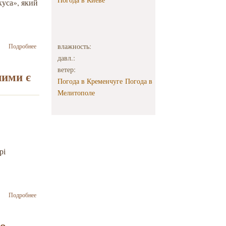
куса», який
о Мирослав
влажность:
Подробнее
Маринович:
давл.:
Українська
ветер:
молодь після
шими є
Погода в Кременчуге
Погода в
Майдану
позбулася
Мелитополе
відлуння
«гомосовєтікуса»
рі
о Йосиф
Подробнее
Зісельс: Для
цивілізованих
країн
до