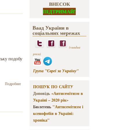
ВНЕСОК
ПІДТРИМАЙ!
Ваад України в
соціальних мережах
(vaadua
press)
ську подобу
Група "Євреї за Україну"
о Коли
Подробнее
ПОШУК ПО САЙТУ
розсипається
Доповідь
«Антисемітизм в
суспільний
організм,
Україні – 2020 рік»
небезпека
Бюлетень
"Антисемітизм і
зростає
ксенофобія в Україні:
стрократно –
Ініціативна
хроніка"
група
«Першого