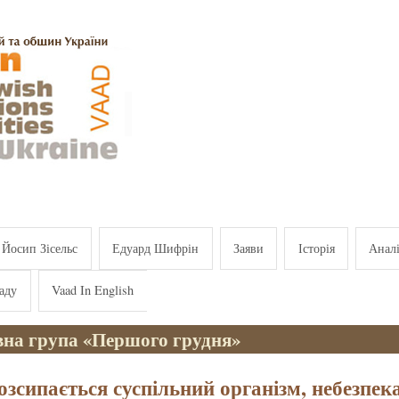
Йосип Зісельс
Едуард Шифрін
Заяви
Історія
Анал
аду
Vaad In English
ивна група «Першого грудня»
озсипається суспільний організм, небезпек