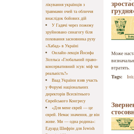
зроста
лікування українців з
грудня
травмами очей та обличчя
внаслідок бойових дій
У Гадячі через пожежу
зруйновано синагогу біля
поховання засновника руху
«Хабад» в Україні
Онлайн-лекція Йосифа
Може наста
Зісельса «Глобальний право-
визначальн
консервативний зсув: міф чи
втратять.
реальність?»
Tags:
Іні
Ваад України взяв участь
у Форумі національних
директорів Всесвітнього
Єврейського Конгресу
Зверне
«Для мене єврей — це
стосов
єврей. Немає значення, де він
живе. Ми — одна родина»:
Едуард Шифрін для Jewish