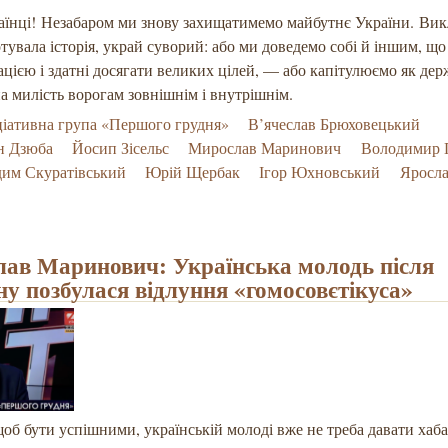
аїнці! Незабаром ми знову захищатимемо майбутнє України. Ви
тувала історія, украй суворий: або ми доведемо собі й іншим, що
цією і здатні досягати великих цілей, — або капітулюємо як дер
а милість ворогам зовнішнім і внутрішнім.
ціативна група «Першого грудня»
В’ячеслав Брюховецький
н Дзюба
Йосип Зісельс
Мирослав Маринович
Володимир 
им Скуратівський
Юрій Щербак
Ігор Юхновський
Яросла
ав Маринович: Українська молодь після
у позбулася відлуння «гомосовєтікуса»
щоб бути успішними, українській молоді вже не треба давати хаб