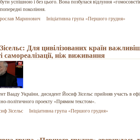
бути успішною і без цього. Вона позбулася відлуння «гомосовєті
попередні покоління.
рослав Маринович
Ініціативна група «Першого грудня»
Зісельс: Для цивілізованих країн важливі
ті самореалізації, ніж виживання
нт Вааду України, дисидент Йосиф Зісельс прийняв участь в ефі
йно-політичного проекту «Прямим текстом».
иф Зісельс
Ініціативна група «Першого грудня»
тивна група «Першого грудня» звернулась 