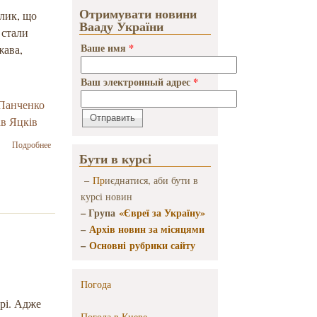
Отримувати новини
грудня»
клик, що
Вааду України
опублікувала
 стали
звернення
Ваше имя
*
жава,
Ваш электронный адрес
*
Панченко
в Яцків
о
Подробнее
Звернення
Бути в курсі
Ініціативної
–
Пр
иєднатися, аби бути в
групи
«Першого
курсі новин
грудня»
– Група
«Євреї за Україну»
стосовно
–
Архів новин за місяцями
ситуації з
–
Основні рубрики сайту
виборами
Президента
України
Погода
арі. Адже
Погода в
Киеве