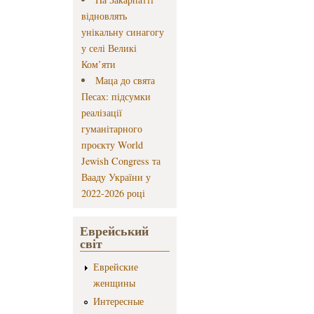
відновлять
унікальну синагогу
у селі Великі
Ком’яти
Маца до свята
Песах: підсумки
реалізації
гуманітарного
проєкту World
Jewish Congress та
Вааду України у
2022-2026 році
Еврейський
світ
Еврейские
женщины
Интересные