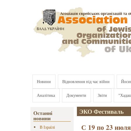
Перейти к основному содержанию
Новини
Відновлення під час війни
Йосип
Аналітика
Документи
Звіти
"Хада
ЭКО Фестиваль
Останні
новини
С 19 по 23 июля
В Ізраїлі