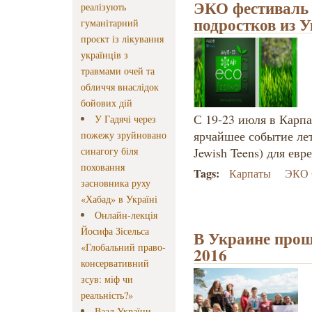
ЭКО фестиваль 
реалізують
подростков из 
гуманітарний
проєкт із лікування
українців з
травмами очей та
обличчя внаслідок
бойових дій
С 19-23 июля в Карп
У Гадячі через
ярчайшее событие лет
пожежу зруйновано
синагогу біля
Jewish Teens) для ев
поховання
Tags:
Карпаты
ЭКО 
засновника руху
«Хабад» в Україні
Онлайн-лекція
Йосифа Зісельса
В Украине про
«Глобальний право-
2016
консервативний
зсув: міф чи
реальність?»
Ваад України