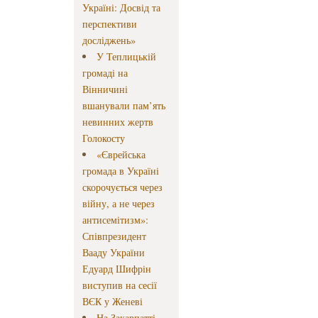
Україні: Досвід та
перспективи
досліджень»
У Теплицькій
громаді на
Вінничині
вшанували пам’ять
невинних жертв
Голокосту
«Єврейська
громада в Україні
скорочується через
війну, а не через
антисемітизм»:
Співпрезидент
Вааду України
Едуард Шифрін
виступив на сесії
ВЄК у Женеві
На Закарпатті