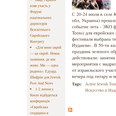
взяв участь у
Форумі
С 20-24 июля в селе 
національних
обл, Украина) прошл
директорів
событие лета - ЭКО ф
Всесвітнього
Teens) для еврейских
Єврейського
фестиваля выбрана те
Конгресу
Иудаизм». В 50-ти ки
«Для мене єврей
праздник зеленого об
— це єврей. Немає
действовали: занятия
значення, де він
мероприятия с мадри
живе. Ми — одна
от израильского учас
родина»: Едуард
вечера под гитару и м
Шифрін для Jewish
Post And News
Tags:
Active Jewish Tee
1-2 липня у
Искусство и Иуд
Києві відбудеться
конференція
«Єврейська
спадщина в