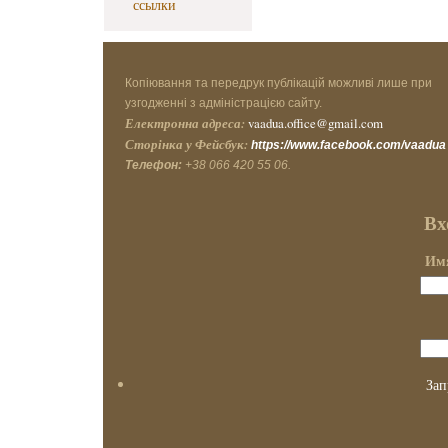
ссылки
Копіювання та передрук публікацій можливі лише при
узгодженні з адміністрацією сайту.
Електронна адреса:
vaadua.office@gmail.com
Сторінка у Фейсбук:
https://www.facebook.com/vaadua
Телефон:
+38 066 420 55 06.
Вх
Имя
Зап