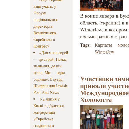
взяв участь у
Форумі
В конце января в Бук
національних
область, Украина) в 
директорів
WinterJew, в котором
Всесвітнього
восьми разных стран.
Єврейського
Tags:
Карпаты
моло
Конгресу
WinterJew
«Для мене єврей
— це єврей. Немає
значення, де він
живе. Ми — одна
Участники зимн
родина»: Едуард
приняли участи
Шифрін для Jewish
Международном
Post And News
Холокоста
1-2 липня у
Києві відбудеться
конференція
«Єврейська
спадщина в