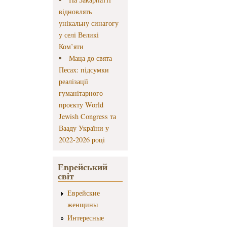
відновлять
унікальну синагогу
у селі Великі
Ком’яти
Маца до свята
Песах: підсумки
реалізації
гуманітарного
проєкту World
Jewish Congress та
Вааду України у
2022-2026 році
Еврейський
світ
Еврейские
женщины
Интересные