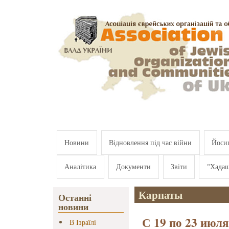
Перейти к основному содержанию
Новини
Відновлення під час війни
Йосип
Аналітика
Документи
Звіти
"Хада
Карпаты
Останні
новини
С 19 по 23 июля
В Ізраїлі