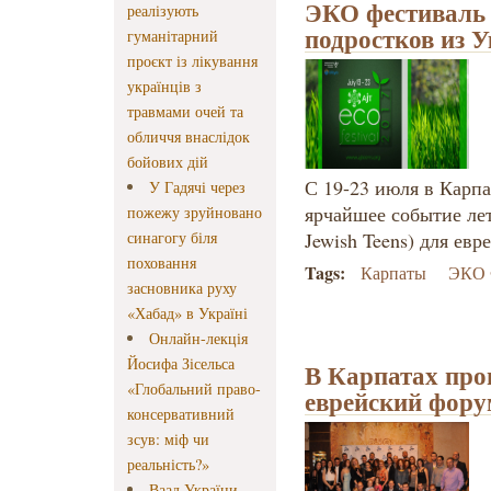
ЭКО фестиваль 
реалізують
подростков из 
гуманітарний
проєкт із лікування
українців з
травмами очей та
обличчя внаслідок
бойових дій
С 19-23 июля в Карп
У Гадячі через
ярчайшее событие лет
пожежу зруйновано
синагогу біля
Jewish Teens) для ев
поховання
Tags:
Карпаты
ЭКО 
засновника руху
«Хабад» в Україні
Онлайн-лекція
Йосифа Зісельса
В Карпатах пр
«Глобальний право-
еврейский фору
консервативний
зсув: міф чи
реальність?»
Ваад України