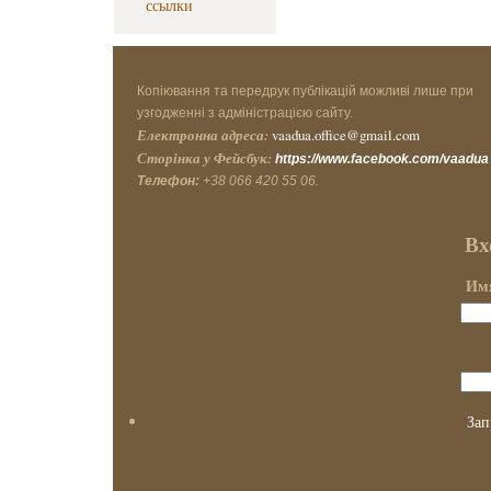
ссылки
Копіювання та передрук публікацій можливі лише при
узгодженні з адміністрацією сайту.
Електронна адреса:
vaadua.office@gmail.com
Сторінка у Фейсбук:
https://www.facebook.com/vaadua
Телефон:
+38 066 420 55 06.
Вх
Имя
Зап