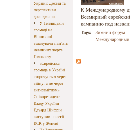
Україні: Досвід та
К Международному д
перспективи
Всемирный еврейский
досліджень»
кампанию под назва
У Теплицькій
громаді на
Tags:
Зимний форум
Вінничині
Международный 
вшанували пам’ять
невинних жертв
Голокосту
«Єврейська
громада в Україні
скорочується через
війну, а не через
антисемітизм»:
Співпрезидент
Вааду України
Едуард Шифрін
виступив на сесії
ВЄК у Женеві
На Закарпатті