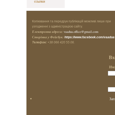
ссылки
Копіювання та передрук публікацій можливі лише при
узгодженні з адміністрацією сайту.
Електронна адреса:
vaadua.office@gmail.com
Сторінка у Фейсбук:
https://www.facebook.com/vaadua
Телефон:
+38 066 420 55 06.
Вх
Имя
Зап