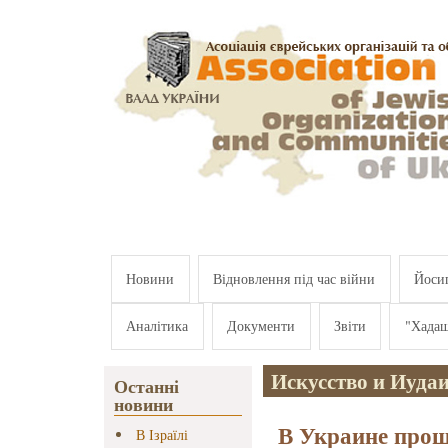
Перейти к основному содержанию
Новини
Відновлення під час війни
Йосип
Аналітика
Документи
Звіти
"Хада
Искусство и Иуда
Останні
новини
В Украине про
В Ізраїлі