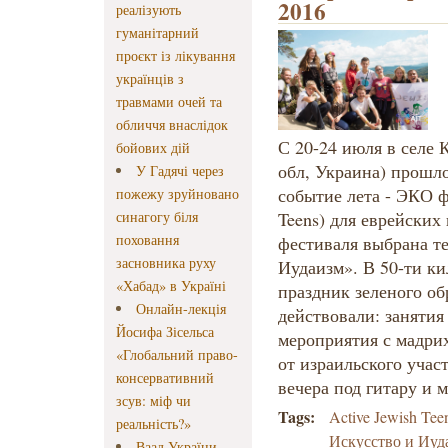
2016
реалізують
гуманітарний
проєкт із лікування
українців з
травмами очей та
обличчя внаслідок
С 20-24 июля в селе 
бойових дій
обл, Украина) прошл
У Гадячі через
событие лета - ЭКО ф
пожежу зруйновано
синагогу біля
Teens) для еврейских
поховання
фестиваля выбрана те
засновника руху
Иудаизм». В 50-ти ки
«Хабад» в Україні
праздник зеленого об
Онлайн-лекція
действовали: занятия
Йосифа Зісельса
мероприятия с мадри
«Глобальний право-
от израильского учас
консервативний
вечера под гитару и м
зсув: міф чи
Tags:
Active Jewish Tee
реальність?»
Искусство и Иуд
Ваад України