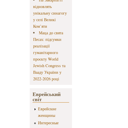
відновлять
унікальну синагогу
у селі Великі
Ком’яти
Маца до свята
Песах: підсумки
реалізації
гуманітарного
проєкту World
Jewish Congress та
Вааду України у
2022-2026 році
Еврейський
світ
Еврейские
женщины
Интересные