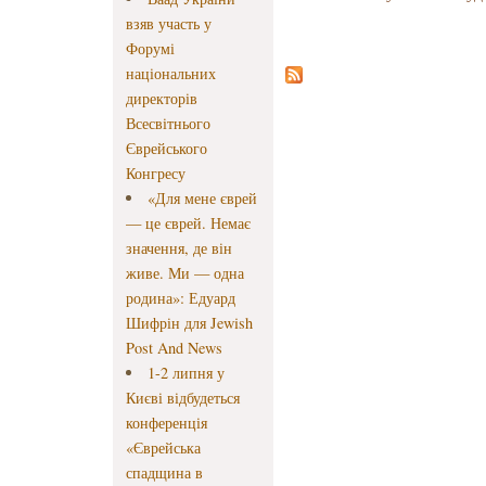
взяв участь у
Форумі
національних
директорів
Всесвітнього
Єврейського
Конгресу
«Для мене єврей
— це єврей. Немає
значення, де він
живе. Ми — одна
родина»: Едуард
Шифрін для Jewish
Post And News
1-2 липня у
Києві відбудеться
конференція
«Єврейська
спадщина в