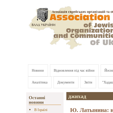
Перейти к основному содержанию
Новини
Відновлення під час війни
Йосип
Аналітика
Документи
Звіти
"Хада
джихад
Останні
новини
Ю. Латынина: н
В Ізраїлі