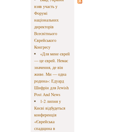
взяв участь у
Форумі
національних
директорів
Всесвітнього
Єврейського
Конгресу
«Для мене єврей
— це єврей. Немає
значення, де він
живе. Ми — одна
родина»: Едуард
Шифрін для Jewish
Post And News
1-2 липня у
Києві відбудеться
конференція
«Єврейська
спадщина в