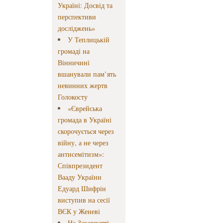
Україні: Досвід та
перспективи
досліджень»
У Теплицькій
громаді на
Вінничині
вшанували пам’ять
невинних жертв
Голокосту
«Єврейська
громада в Україні
скорочується через
війну, а не через
антисемітизм»:
Співпрезидент
Вааду України
Едуард Шифрін
виступив на сесії
ВЄК у Женеві
На Закарпатті