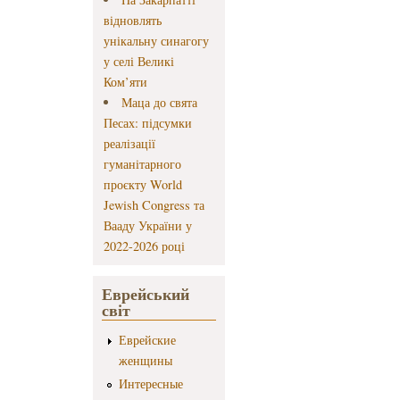
відновлять
унікальну синагогу
у селі Великі
Ком’яти
Маца до свята
Песах: підсумки
реалізації
гуманітарного
проєкту World
Jewish Congress та
Вааду України у
2022-2026 році
Еврейський
світ
Еврейские
женщины
Интересные