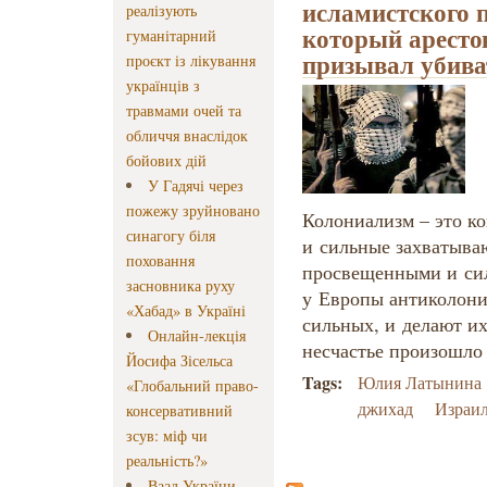
исламистского 
реалізують
который арестов
гуманітарний
призывал убива
проєкт із лікування
українців з
травмами очей та
обличчя внаслідок
бойових дій
У Гадячі через
пожежу зруйновано
Колониализм – это ко
синагогу біля
и сильные захватыва
поховання
просвещенными и сил
засновника руху
у Европы антиколони
«Хабад» в Україні
сильных, и делают и
Онлайн-лекція
несчастье произошло
Йосифа Зісельса
Tags:
Юлия Латынина
«Глобальний право-
джихад
Израи
консервативний
зсув: міф чи
реальність?»
Ваад України