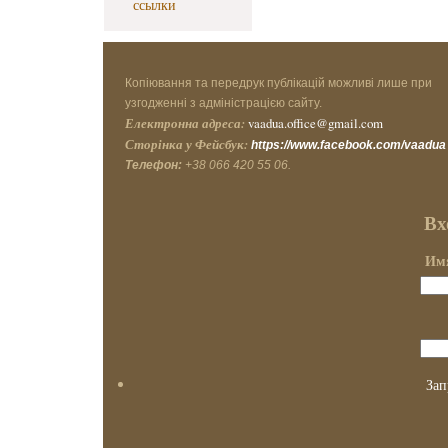
ссылки
Копіювання та передрук публікацій можливі лише при
узгодженні з адміністрацією сайту.
Електронна адреса:
vaadua.office@gmail.com
Сторінка у Фейсбук:
https://www.facebook.com/vaadua
Телефон:
+38 066 420 55 06.
Вх
Имя
Зап